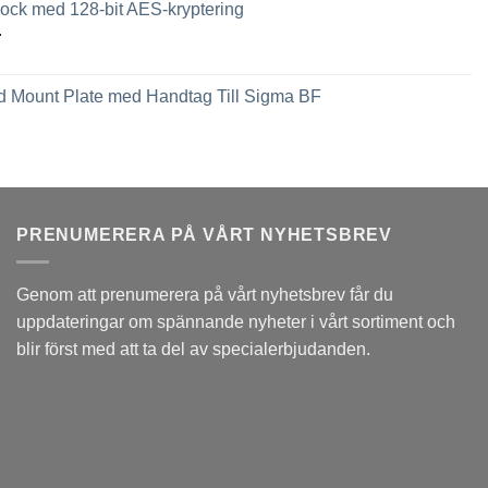
ck med 128-bit AES-kryptering
Prisintervall:
r
2,449 kr
till
 Mount Plate med Handtag Till Sigma BF
3,789 kr
PRENUMERERA PÅ VÅRT NYHETSBREV
Genom att prenumerera på vårt nyhetsbrev får du
uppdateringar om spännande nyheter i vårt sortiment och
blir först med att ta del av specialerbjudanden.