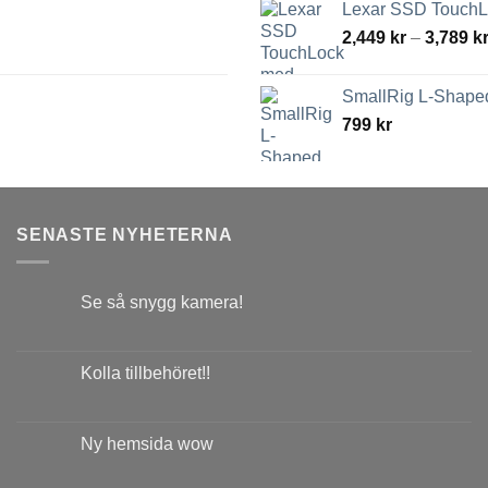
Lexar SSD TouchLo
2,449
kr
–
3,789
k
SmallRig L-Shaped
799
kr
SENASTE NYHETERNA
Se så snygg kamera!
Kolla tillbehöret!!
Ny hemsida wow