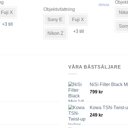
ng
Objekt
här
Den
RENSA
prod
Objektivfattning
här
Fuji X
Niko
har
produkten
Sony E
Fuji X
flera
har
+3 till
Son
varia
flera
+3 till
Nikon Z
De
varianter.
olika
De
alte
olika
kan
alternativen
välj
kan
VÅRA BÄSTSÄLJARE
på
väljas
n
prod
på
produktsidan
NiSi Filter Black M
799
kr
Kowa TSN-Twist-up
249
kr