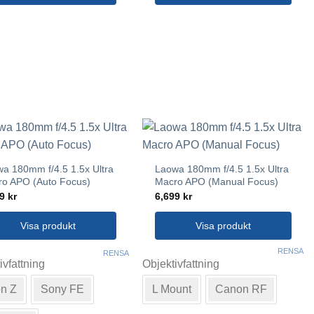
a 180mm f/4.5 1.5x Ultra
Laowa 180mm f/4.5 1.5x Ultra
o APO (Auto Focus)
Macro APO (Manual Focus)
99
kr
6,699
kr
Visa produkt
Visa produkt
Den
RENSA
RENSA
ivfattning
Objektivfattning
här
ukten
produkten
n Z
Sony FE
L Mount
Canon RF
har
flera