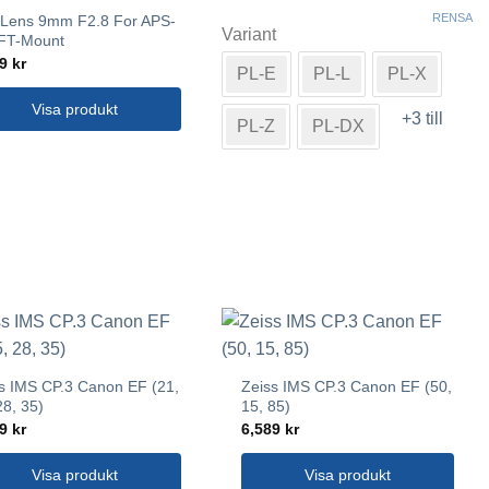
Den
RENSA
 Lens 9mm F2.8 For APS-
Variant
här
FT-Mount
produkten
99
kr
PL-E
PL-L
PL-X
har
Visa produkt
flera
+3 till
PL-Z
PL-DX
varianter.
De
olika
alternativen
kan
väljas
på
produktsidan
s IMS CP.3 Canon EF (21,
Zeiss IMS CP.3 Canon EF (50,
28, 35)
15, 85)
89
kr
6,589
kr
Visa produkt
Visa produkt