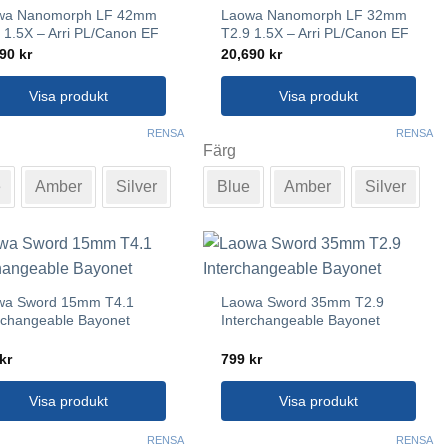
wa Nanomorph LF 42mm
Laowa Nanomorph LF 32mm
as
väljas
 1.5X – Arri PL/Canon EF
T2.9 1.5X – Arri PL/Canon EF
på
690
kr
20,690
kr
uktsidan
produktsidan
Visa produkt
Visa produkt
Den
RENSA
RENSA
Färg
här
ukten
produkten
e
Amber
Silver
Blue
Amber
Silver
har
flera
nter.
varianter.
De
olika
wa Sword 15mm T4.1
Laowa Sword 35mm T2.9
rnativen
alternativen
rchangeable Bayonet
Interchangeable Bayonet
kan
as
väljas
kr
799
kr
på
Visa produkt
Visa produkt
uktsidan
produktsidan
Den
RENSA
RENSA