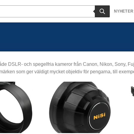
NYHETER
både DSLR- och spegelfria kameror från Canon, Nikon, Sony, Fuj
märken som ger väldigt mycket objektiv för pengarna, till exem