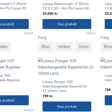
omorph LF 85mm
Laowa Nanomorph LF 55mm
Lao
väljas
välj
 Arri PL/Canon EF
T2.9 1.5X – Arri PL/Canon EF
T2.9
på
på
20,690
kr
20,
n
produktsidan
prod
a produkt
Visa produkt
Den
Den
RENSA
RENSA
Färg
Färg
här
här
produkten
prod
mber
Blue
Amber
Silver
Blu
har
har
flera
flera
varianter.
varia
De
De
olika
olika
er S35
Lao
alternativen
alte
able Bayonet
Inte
Laowa Ranger S35
kan
kan
Interchangeable Bayonet for
väljas
välj
799
11-18mm Lens
på
på
799
kr
a produkt
n
produktsidan
prod
Visa produkt
Den
RENSA