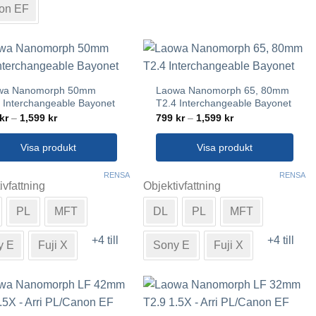
on EF
nter.
varianter.
De
olika
rnativen
alternativen
kan
wa Nanomorph 50mm
Laowa Nanomorph 65, 80mm
as
väljas
 Interchangeable Bayonet
T2.4 Interchangeable Bayonet
på
Prisintervall:
Prisintervall:
kr
–
1,599
kr
799
kr
–
1,599
kr
799 kr
799 kr
uktsidan
produktsidan
till
till
1,599 kr
1,599 kr
Visa produkt
Visa produkt
Den
RENSA
RENSA
ivfattning
Objektivfattning
här
ukten
produkten
PL
MFT
DL
PL
MFT
har
flera
+4 till
+4 till
y E
Fuji X
Sony E
Fuji X
nter.
varianter.
De
olika
rnativen
alternativen
kan