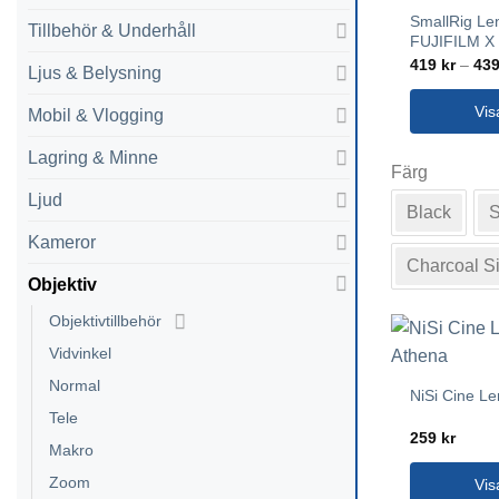
SmallRig Len
Tillbehör & Underhåll
FUJIFILM X 
419
kr
–
43
Ljus & Belysning
Vis
Mobil & Vlogging
Den
Lagring & Minne
Färg
här
produkten
Ljud
Black
S
har
Kameror
flera
Charcoal Si
varianter.
Objektiv
De
Objektivtillbehör
olika
alternativen
Vidvinkel
kan
Normal
NiSi Cine Le
väljas
Tele
på
259
kr
Makro
produktsida
Zoom
Vis