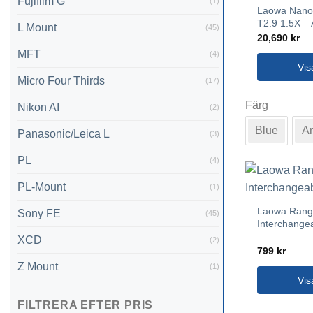
Fujifilm G
(1)
Laowa Nan
väljas
T2.9 1.5X –
L Mount
(45)
på
20,690
kr
produktsida
MFT
(4)
Vis
Micro Four Thirds
(17)
Den
Färg
här
Nikon AI
(2)
produkten
Blue
A
Panasonic/Leica L
(3)
har
flera
PL
(4)
varianter.
De
PL-Mount
(1)
olika
Laowa Rang
Sony FE
(45)
alternativen
Interchange
kan
XCD
(2)
väljas
799
kr
Z Mount
på
(1)
Vis
produktsida
Den
FILTRERA EFTER PRIS