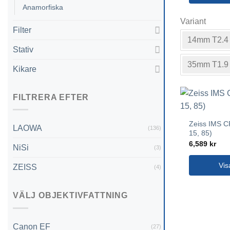
Anamorfiska
Den
Variant
här
Filter
produkten
14mm T2.4
har
Stativ
flera
35mm T1.9
Kikare
varianter.
De
olika
FILTRERA EFTER
alternativen
kan
Zeiss IMS C
väljas
LAOWA
(136)
15, 85)
på
6,589
kr
NiSi
(3)
produktsida
Vis
ZEISS
(4)
VÄLJ OBJEKTIVFATTNING
Canon EF
(27)