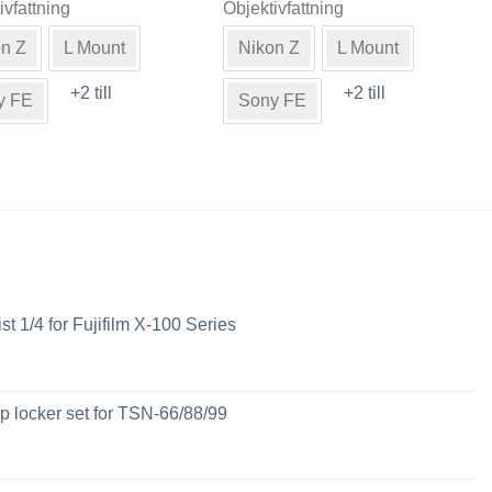
ivfattning
Objektivfattning
här
ukten
produkten
n Z
L Mount
Nikon Z
L Mount
har
flera
+2 till
+2 till
y FE
Sony FE
nter.
varianter.
De
olika
rnativen
alternativen
kan
as
väljas
på
uktsidan
produktsidan
ist 1/4 for Fujifilm X-100 Series
 locker set for TSN-66/88/99