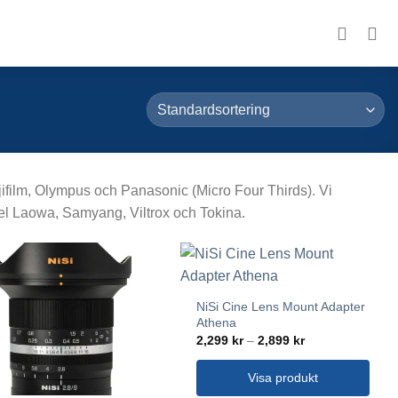
ifilm, Olympus och Panasonic (Micro Four Thirds). Vi
pel Laowa, Samyang, Viltrox och Tokina.
NiSi Cine Lens Mount Adapter
Athena
Prisintervall:
2,299
kr
–
2,899
kr
2,299 kr
till
2,899 kr
Visa produkt