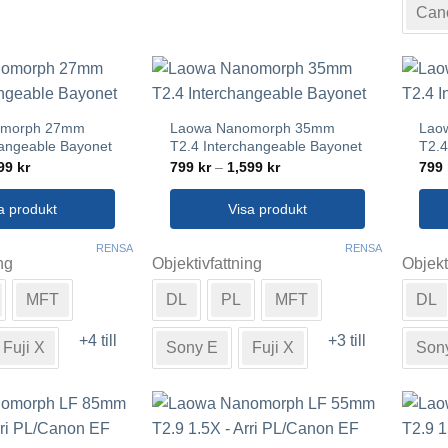
Can
varia
De
olika
alte
kan
omorph 27mm
Laowa Nanomorph 35mm
Lao
välj
hangeable Bayonet
T2.4 Interchangeable Bayonet
T2.4
på
Prisintervall:
Prisintervall:
599
kr
799
kr
–
1,599
kr
799
799 kr
799 kr
prod
till
till
1,599 kr
1,599 kr
a produkt
Visa produkt
Den
Den
RENSA
RENSA
ng
Objektivfattning
Objekt
här
här
produkten
prod
MFT
DL
PL
MFT
DL
har
har
flera
flera
+4 till
+3 till
Fuji X
Sony E
Fuji X
Son
varianter.
varia
De
De
olika
olika
alternativen
alte
kan
kan