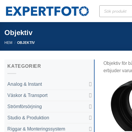
Skip
Produktsökning
to
content
Objektiv
HEM
/
OBJEKTIV
Objektiv för 
KATEGORIER
erbjuder varu
Analog & Instant
Väskor & Transport
Strömförsörjning
Studio & Produktion
Riggar & Monteringssystem