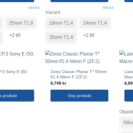
Den
RENSA
RENSA
Variant
här
produkten
25mm T1.9
18mm T1.4
24mm T1.4
har
flera
+2 till
+2 till
35mm T1.4
varianter.
De
olika
alternativen
kan
P.3 Sony E (50,
Zeiss Classic Planar T* 50mm
Laow
väljas
f/1.4 Nikon F (ZF.2)
Macr
på
8,749
kr
6,6
n
produktsidan
a produkt
Visa produkt
Den
Objekt
här
prod
Niko
har
flera