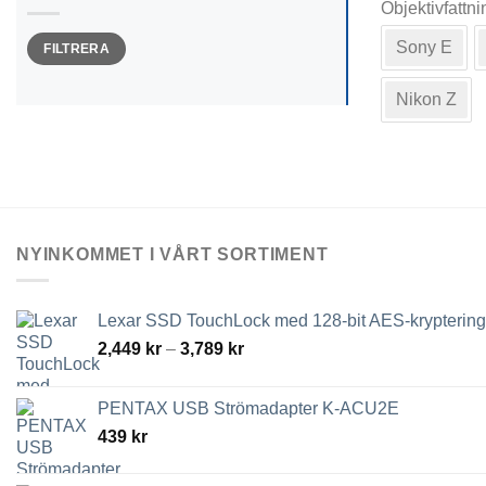
Objektivfattni
här
produkten
Min
Max
Sony E
FILTRERA
pris
pris
har
flera
Nikon Z
varianter.
De
olika
alternativen
kan
väljas
NYINKOMMET I VÅRT SORTIMENT
på
produktsida
Lexar SSD TouchLock med 128-bit AES-kryptering
Prisintervall:
2,449
kr
–
3,789
kr
2,449 kr
till
PENTAX USB Strömadapter K-ACU2E
3,789 kr
439
kr