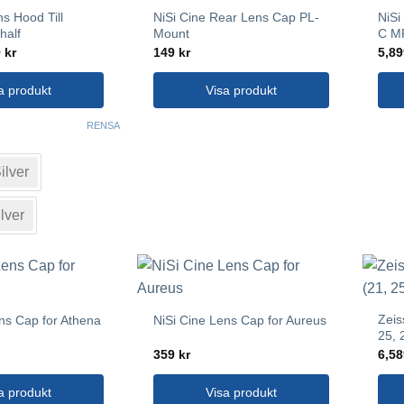
s Hood Till
NiSi Cine Rear Lens Cap PL-
NiSi
half
Mount
C M
Prisintervall:
9
kr
149
kr
5,8
419 kr
till
439 kr
a produkt
Visa produkt
RENSA
ilver
lver
Zeis
ns Cap for Athena
NiSi Cine Lens Cap for Aureus
25, 
359
kr
6,5
n
a produkt
Visa produkt