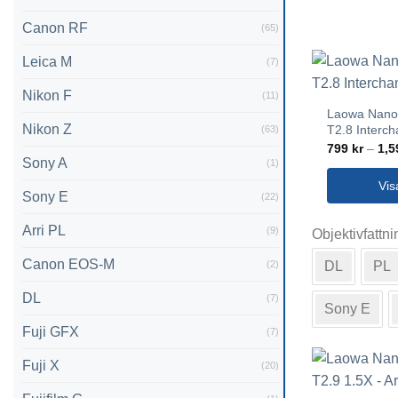
Canon RF
(65)
Leica M
(7)
Nikon F
(11)
Laowa Nan
Nikon Z
T2.8 Interc
(63)
799
kr
–
1,
Sony A
(1)
Vis
Sony E
(22)
Den
Arri PL
(9)
Objektivfattni
här
produkten
Canon EOS-M
(2)
DL
PL
har
flera
DL
(7)
Sony E
varianter.
Fuji GFX
(7)
De
olika
Fuji X
(20)
alternativen
kan