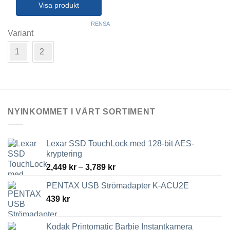
Visa produkt
Den
RENSA
här
Variant
produkten
1
2
har
flera
varianter.
De
olika
alternativen
NYINKOMMET I VÅRT SORTIMENT
kan
väljas
på
Lexar SSD TouchLock med 128-bit AES-
produktsidan
kryptering
Prisintervall:
2,449
kr
–
3,789
kr
2,449 kr
PENTAX USB Strömadapter K-ACU2E
till
439
kr
3,789 kr
Kodak Printomatic Barbie Instantkamera