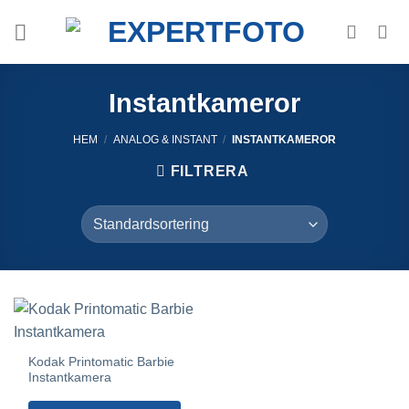
Skip
to
content
Instantkameror
HEM
/
ANALOG & INSTANT
/
INSTANTKAMEROR
FILTRERA
Kodak Printomatic Barbie
Instantkamera