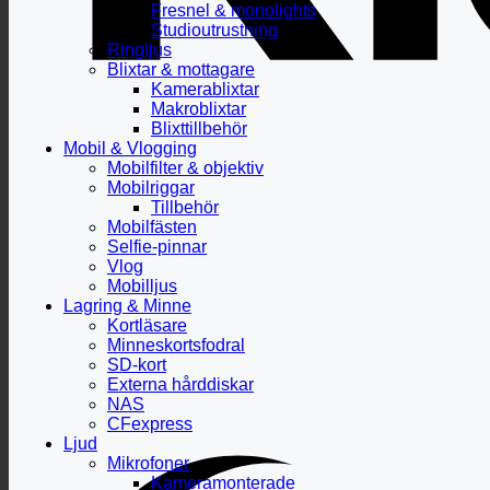
Fresnel & monolights
Studioutrustning
Ringljus
Blixtar & mottagare
Kamerablixtar
Makroblixtar
Blixttillbehör
Mobil & Vlogging
Mobilfilter & objektiv
Mobilriggar
Tillbehör
Mobilfästen
Selfie-pinnar
Vlog
Mobilljus
Lagring & Minne
Kortläsare
Minneskortsfodral
SD-kort
Externa hårddiskar
NAS
CFexpress
Ljud
Mikrofoner
Kameramonterade