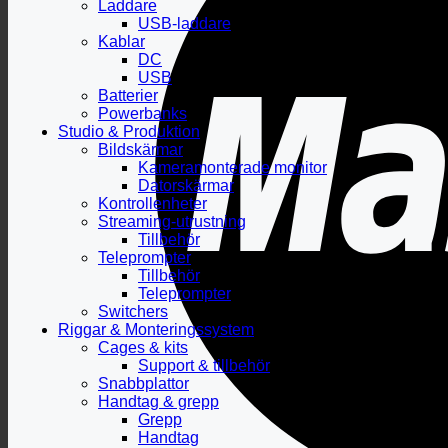
Laddare
USB-laddare
Kablar
DC
USB
Batterier
Powerbanks
Studio & Produktion
Bildskärmar
Kameramonterade monitor
Datorskärmar
Kontrollenheter
Streaming-utrustning
Tillbehör
Teleprompter
Tillbehör
Teleprompter
Switchers
Riggar & Monteringssystem
Cages & kits
Support & tillbehör
Snabbplattor
Handtag & grepp
Grepp
Handtag