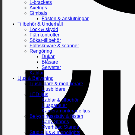
L-brackets
Axelrigs
Gimbals
Fästen & anslutningar
Tillbehör & Underhåll
Lock & skydd
Fjärrkontroller
Sökar-tillbehör
Fotoskrivare & scanner
Rengöring
Dukar
Blåsare
Servetter
Kablar
Ljus & Belysning
Ljusbildare & modifierare
Ljusbildare
LED-ljus
Kablar & tillbehör
Ljuspaneler
Kameramonterade ljus
Belysningsstativ & fästen
Baby Stands
Overhead Stands
Studioljus & monolights