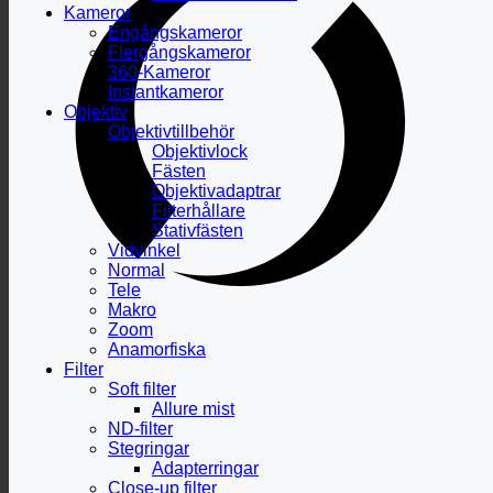
Kameror
Engångskameror
Flergångskameror
360-Kameror
Instantkameror
Objektiv
Objektivtillbehör
Objektivlock
Fästen
Objektivadaptrar
Filterhållare
Stativfästen
Vidvinkel
Normal
Tele
Makro
Zoom
Anamorfiska
Filter
Soft filter
Allure mist
ND-filter
Stegringar
Adapterringar
Close-up filter