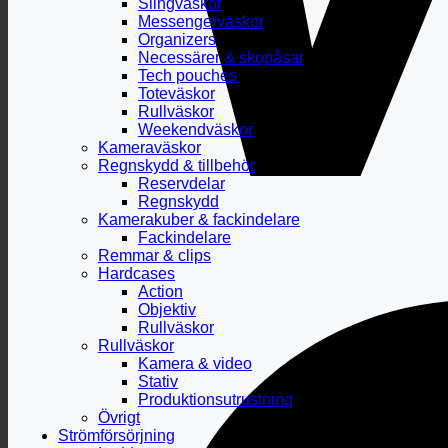
Slingväskor
Messengerväskor
Organizers
Necessärer & skopåsar
Tech pouches
Toteväskor
Rullväskor
Weekendväskor
Kameraväskor
Regnskydd & tillbehör
Reservdelar
Regnskydd
Kamerakuber & fackindelare
Fackindelare
Remmar & clips
Hardcases
Action
Objektiv
Rullväskor
Rullväskor
Kamera & video
Stativ
Produktionsutrustning
Övrigt
Strömförsörjning