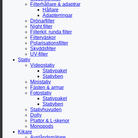
Filterhållare & adaptrar
Hållare
Adapterringar
Drönarfilter
Night filter
Filterkit, runda filter
Filterväskor
Polarisationsfilter
Skyddsfilter
UV-filter
Stativ
Videostativ
Stativpaket
Stativben
Ministativ
Fästen & armar
Fotostativ
Stativpaket
Stativben
Stativhuvuden
Dolly
Plattor & L-skenor
Monopods
Kikare
Avståndsmätare