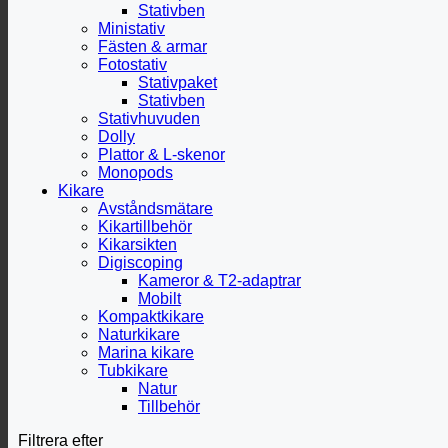
Stativben
Ministativ
Fästen & armar
Fotostativ
Stativpaket
Stativben
Stativhuvuden
Dolly
Plattor & L-skenor
Monopods
Kikare
Avståndsmätare
Kikartillbehör
Kikarsikten
Digiscoping
Kameror & T2-adaptrar
Mobilt
Kompaktkikare
Naturkikare
Marina kikare
Tubkikare
Natur
Tillbehör
Filtrera efter