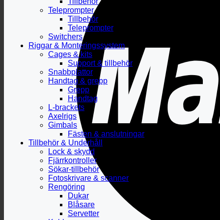
Tillbehör
Teleprompter
Tillbehör
Teleprompter
Switchers
Riggar & Monteringssystem
Cages & kits
Support & tillbehör
Snabbplattor
Handtag & grepp
Grepp
Handtag
L-brackets
Axelrigs
Gimbals
Fästen & anslutningar
Tillbehör & Underhåll
Lock & skydd
Fjärrkontroller
Sökar-tillbehör
Fotoskrivare & scanner
Rengöring
Dukar
Blåsare
Servetter