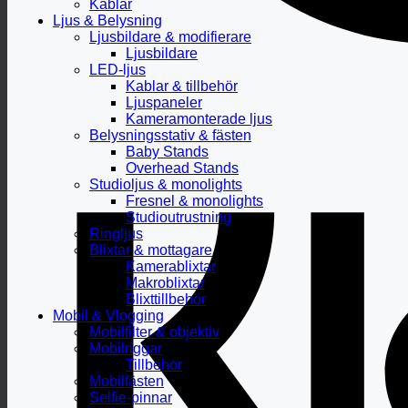
Kablar
Ljus & Belysning
Ljusbildare & modifierare
Ljusbildare
LED-ljus
Kablar & tillbehör
Ljuspaneler
Kameramonterade ljus
Belysningsstativ & fästen
Baby Stands
Overhead Stands
Studioljus & monolights
Fresnel & monolights
Studioutrustning
Ringljus
Blixtar & mottagare
Kamerablixtar
Makroblixtar
Blixttillbehör
Mobil & Vlogging
Mobilfilter & objektiv
Mobilriggar
Tillbehör
Mobilfästen
Selfie-pinnar