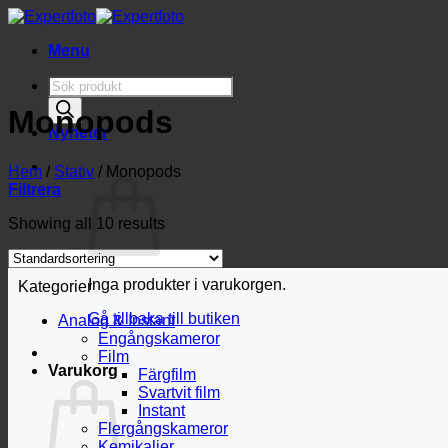
Skip
to
Menu
content
Produktsökning
Monopods
Nyheter
Hem
/
Stativ
/
Monopods
Filtrera
Showing all 10 results
Inga produkter i varukorgen.
Kategorier
Gå tillbaka till butiken
Analog & Instant
Engångskameror
Film
Varukorg
Färgfilm
Svartvit film
Instant
Flergångskameror
Kemikalier