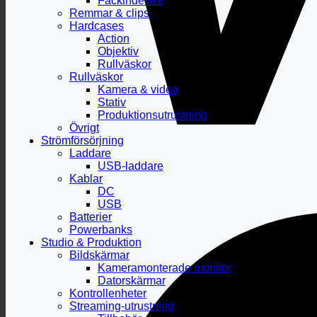
Fackindelare
Remmar & clips
Hardcases
Action
Objektiv
Rullväskor
Rullväskor
Kamera & video
Stativ
Produktionsutrustning
Övrigt
Strömförsörjning
Laddare
USB-laddare
Kablar
DC
USB
Batterier
Powerbanks
Studio & Produktion
Bildskärmar
Kameramonterade monitor
Datorskärmar
Kontrollenheter
Streaming-utrustning