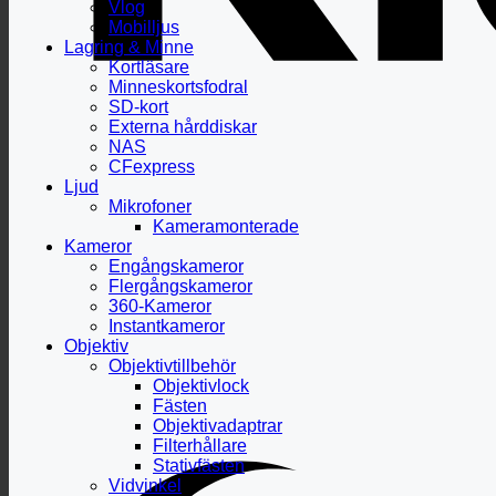
Vlog
Mobilljus
Lagring & Minne
Kortläsare
Minneskortsfodral
SD-kort
Externa hårddiskar
NAS
CFexpress
Ljud
Mikrofoner
Kameramonterade
Kameror
Engångskameror
Flergångskameror
360-Kameror
Instantkameror
Objektiv
Objektivtillbehör
Objektivlock
Fästen
Objektivadaptrar
Filterhållare
Stativfästen
Vidvinkel