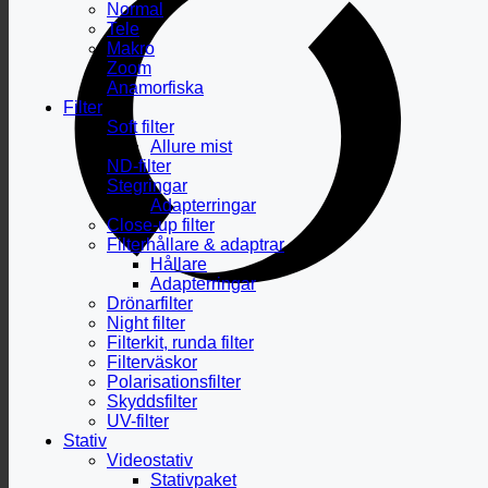
Normal
Tele
Makro
Zoom
Anamorfiska
Filter
Soft filter
Allure mist
ND-filter
Stegringar
Adapterringar
Close-up filter
Filterhållare & adaptrar
Hållare
Adapterringar
Drönarfilter
Night filter
Filterkit, runda filter
Filterväskor
Polarisationsfilter
Skyddsfilter
UV-filter
Stativ
Videostativ
Stativpaket