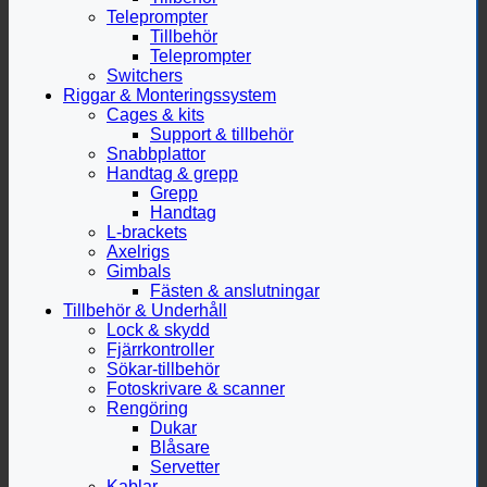
Teleprompter
Tillbehör
Teleprompter
Switchers
Riggar & Monteringssystem
Cages & kits
Support & tillbehör
Snabbplattor
Handtag & grepp
Grepp
Handtag
L-brackets
Axelrigs
Gimbals
Fästen & anslutningar
Tillbehör & Underhåll
Lock & skydd
Fjärrkontroller
Sökar-tillbehör
Fotoskrivare & scanner
Rengöring
Dukar
Blåsare
Servetter
Kablar