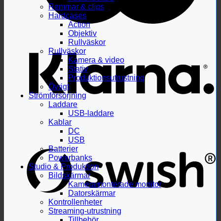
Remmar & clips
Hardcases
Action
Objektiv
Rullväskor
Rullväskor
Kamera & video
Stativ
Produktionsutrustning
Övrigt
Strömförsörjning
Laddare
USB-laddare
Kablar
DC
USB
Batterier
Powerbanks
Studio & Produktion
Bildskärmar
Kameramonterade monitor
Datorskärmar
Kontrollenheter
Streaming-utrustning
Tillbehör