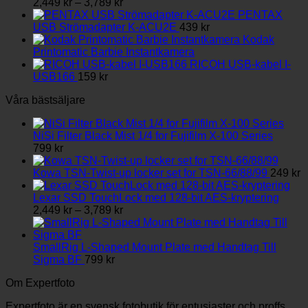
Prisintervall:
kan
2,449
kr
–
3,789
kr
2,449 kr
väljas
PENTAX
till
på
USB Strömadapter K-ACU2E
439
kr
3,789 kr
produktsidan
Kodak
Printomatic Barbie Instantkamera
RICOH USB-kabel I-
USB166
159
kr
Våra bästsäljare
NiSi Filter Black Mist 1/4 for Fujifilm X-100 Series
799
kr
Kowa TSN-Twist-up locker set for TSN-66/88/99
249
kr
Lexar SSD TouchLock med 128-bit AES-kryptering
Prisintervall:
2,449
kr
–
3,789
kr
2,449 kr
till
3,789 kr
SmallRig L-Shaped Mount Plate med Handtag Till
Sigma BF
799
kr
Om Expertfoto
Expertfoto är en svensk fotobutik för entusiaster och proffs.