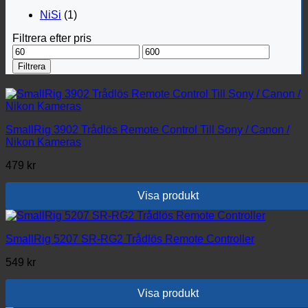
NiSi
(1)
Filtrera efter pris
Min
Max
pris
pris
Filtrera
SmallRig 3902 Trådlös Remote Control Till Sony / Canon /
Nikon Kameras
479
kr
Visa produkt
SmallRig 5207 SR-RG2 Trådlös Remote Controller
549
kr
Visa produkt