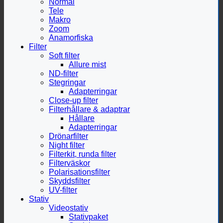
Normal
Tele
Makro
Zoom
Anamorfiska
Filter
Soft filter
Allure mist
ND-filter
Stegringar
Adapterringar
Close-up filter
Filterhållare & adaptrar
Hållare
Adapterringar
Drönarfilter
Night filter
Filterkit, runda filter
Filterväskor
Polarisationsfilter
Skyddsfilter
UV-filter
Stativ
Videostativ
Stativpaket