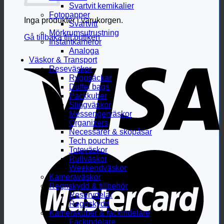
Svartvit kemikalier
Fotopapper
Inga produkter i varukorgen.
Svartvitt
Mörkrumsutrustning
Gå tillbaka till butiken
Instantkameror
Analoga
Väskor & Transport
Reseväskor
Ryggsäckar
Duffel bags
Packkuber
Slingväskor
Messengerväskor
Organizers
Necessärer & skopåsar
Tech pouches
Toteväskor
Rullväskor
Weekendväskor
Kameraväskor
Regnskydd & tillbehör
Reservdelar
Regnskydd
Kamerakuber & fackindelare
Fackindelare