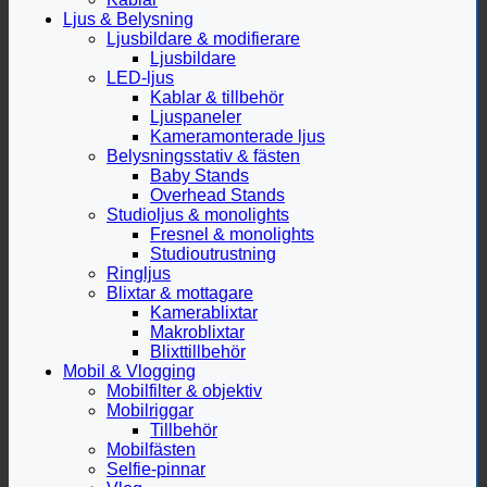
Ljus & Belysning
Ljusbildare & modifierare
Ljusbildare
LED-ljus
Kablar & tillbehör
Ljuspaneler
Kameramonterade ljus
Belysningsstativ & fästen
Baby Stands
Overhead Stands
Studioljus & monolights
Fresnel & monolights
Studioutrustning
Ringljus
Blixtar & mottagare
Kamerablixtar
Makroblixtar
Blixttillbehör
Mobil & Vlogging
Mobilfilter & objektiv
Mobilriggar
Tillbehör
Mobilfästen
Selfie-pinnar