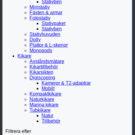
Stativben
Ministativ
Fästen & armar
Fotostativ
Stativpaket
Stativben
Stativhuvuden
Dolly
Plattor & L-skenor
Monopods
Kikare
Avståndsmätare
Kikartillbehör
Kikarsikten
Digiscoping
Kameror & T2-adaptrar
Mobilt
Kompaktkikare
Naturkikare
Marina kikare
Tubkikare
Natur
Tillbehör
Filtrera efter