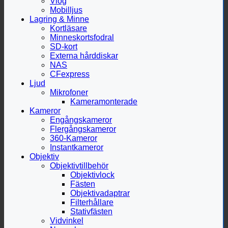
Vlog
Mobilljus
Lagring & Minne
Kortläsare
Minneskortsfodral
SD-kort
Externa hårddiskar
NAS
CFexpress
Ljud
Mikrofoner
Kameramonterade
Kameror
Engångskameror
Flergångskameror
360-Kameror
Instantkameror
Objektiv
Objektivtillbehör
Objektivlock
Fästen
Objektivadaptrar
Filterhållare
Stativfästen
Vidvinkel