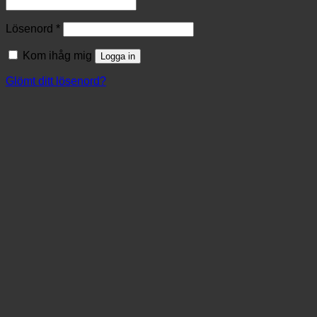
Lösenord
*
Kom ihåg mig
Logga in
Glömt ditt lösenord?