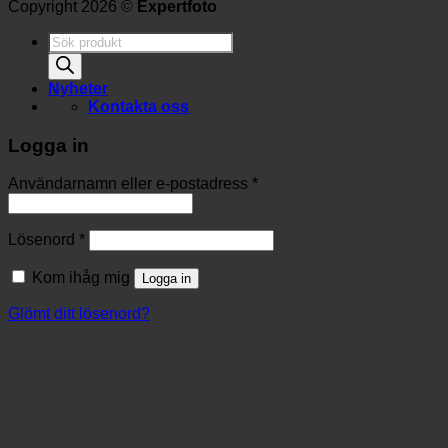
Copyright 2026 ©
Expertfoto
Produktsökning
Nyheter
Kontakta oss
Logga in
Användarnamn eller e-postadress
*
Lösenord
*
Kom ihåg mig
Logga in
Glömt ditt lösenord?