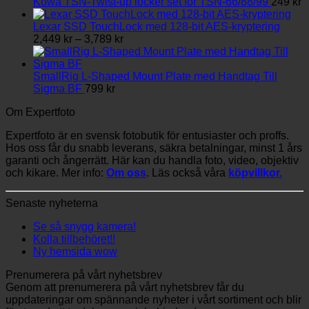
Kowa TSN-Twist-up locker set for TSN-66/88/99
249
kr
Lexar SSD TouchLock med 128-bit AES-kryptering
Prisintervall:
2,449
kr
–
3,789
kr
2,449 kr
till
3,789 kr
SmallRig L-Shaped Mount Plate med Handtag Till
Sigma BF
799
kr
Om Expertfoto
Expertfoto är en svensk fotobutik för entusiaster och proffs.
Hos oss får du snabb leverans, säkra betalningar, minst 1 års
garanti och ångerrätt. Här kan du handla foto, video, objektiv
och kikare. Mer info:
Om oss
. Läs också våra
köpvillkor.
Senaste nyheterna
Se så snygg kamera!
Kolla tillbehöret!!
Ny hemsida wow
Prenumerera på vårt nyhetsbrev
Genom att prenumerera på vårt nyhetsbrev får du
uppdateringar om spännande nyheter i vårt sortiment och blir