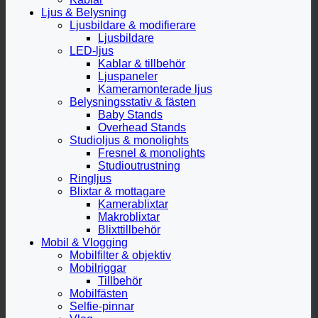
Ljus & Belysning
Ljusbildare & modifierare
Ljusbildare
LED-ljus
Kablar & tillbehör
Ljuspaneler
Kameramonterade ljus
Belysningsstativ & fästen
Baby Stands
Overhead Stands
Studioljus & monolights
Fresnel & monolights
Studioutrustning
Ringljus
Blixtar & mottagare
Kamerablixtar
Makroblixtar
Blixttillbehör
Mobil & Vlogging
Mobilfilter & objektiv
Mobilriggar
Tillbehör
Mobilfästen
Selfie-pinnar