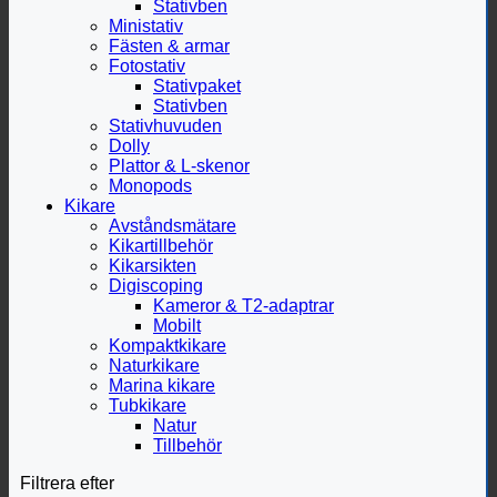
Stativben
Ministativ
Fästen & armar
Fotostativ
Stativpaket
Stativben
Stativhuvuden
Dolly
Plattor & L-skenor
Monopods
Kikare
Avståndsmätare
Kikartillbehör
Kikarsikten
Digiscoping
Kameror & T2-adaptrar
Mobilt
Kompaktkikare
Naturkikare
Marina kikare
Tubkikare
Natur
Tillbehör
Filtrera efter