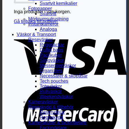
Svartvit kemikalier
Fotopapper
Inga produkter i varukorgen.
Svartvitt
Mörkrumsutrustning
Gå tillbaka till butiken
Instantkameror
Analoga
Väskor & Transport
Reseväskor
Ryggsäckar
Duffel bags
Packkuber
Slingväskor
Messengerväskor
Organizers
Necessärer & skopåsar
Tech pouches
Toteväskor
Rullväskor
Weekendväskor
Kameraväskor
Regnskydd & tillbehör
Reservdelar
Regnskydd
Kamerakuber & fackindelare
Fackindelare