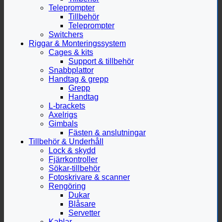
Teleprompter
Tillbehör
Teleprompter
Switchers
Riggar & Monteringssystem
Cages & kits
Support & tillbehör
Snabbplattor
Handtag & grepp
Grepp
Handtag
L-brackets
Axelrigs
Gimbals
Fästen & anslutningar
Tillbehör & Underhåll
Lock & skydd
Fjärrkontroller
Sökar-tillbehör
Fotoskrivare & scanner
Rengöring
Dukar
Blåsare
Servetter
Kablar