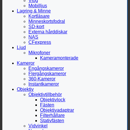
Vlog
Mobilljus
Lagring & Minne
Kortläsare
Minneskortsfodral
SD-kort
Externa hårddiskar
NAS
CFexpress
Ljud
Mikrofoner
Kameramonterade
Kameror
Engångskameror
Flergångskameror
360-Kameror
Instantkameror
Objektiv
Objektivtillbehör
Objektivlock
Fästen
Objektivadaptrar
Filterhållare
Stativfästen
Vidvinkel