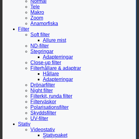
Normal
Tele
Makro
Zoom
Anamorfiska
Filter
Soft filter
Allure mist
ND-filter
Stegringar
Adapterringar
Close-up filter
Filterhållare & adaptrar
Hållare
Adapterringar
Drönarfilter
Night filter
Filterkit, runda filter
Filterväskor
Polarisationsfilter
Skyddsfilter
UV-filter
Stativ
Videostativ
Stativpaket