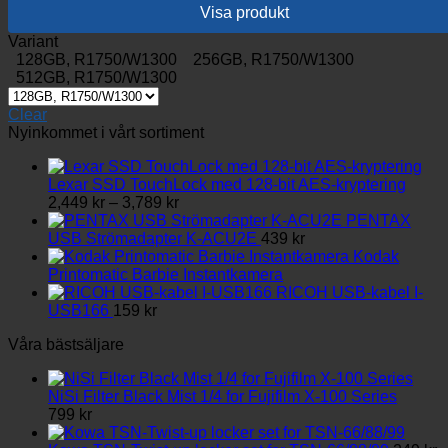
till
på
Visa produkt
2,499 kr
produktsidan
Den
Variant
här
128GB, R1750/W1300
256GB, R1750/W1300
produkten
512GB, R1750/W1300
har
flera
Clear
varianter.
Nyinkommet i vårt sortiment
De
olika
alternativen
Lexar SSD TouchLock med 128-bit AES-kryptering
Prisintervall:
kan
2,449
kr
–
3,789
kr
2,449 kr
väljas
PENTAX
till
på
USB Strömadapter K-ACU2E
439
kr
3,789 kr
produktsidan
Kodak
Printomatic Barbie Instantkamera
RICOH USB-kabel I-
USB166
159
kr
Våra bästsäljare
NiSi Filter Black Mist 1/4 for Fujifilm X-100 Series
799
kr