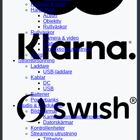
Remmar & clips
Hardcases
Action
Objektiv
Rullväskor
Rullväskor
Kamera & video
Stativ
Produktionsutrustning
Övrigt
Strömförsörjning
Laddare
USB-laddare
Kablar
DC
USB
Batterier
Powerbanks
Studio & Produktion
Bildskärmar
Kameramonterade monitor
Datorskärmar
Kontrollenheter
Streaming-utrustning
Tillbehör