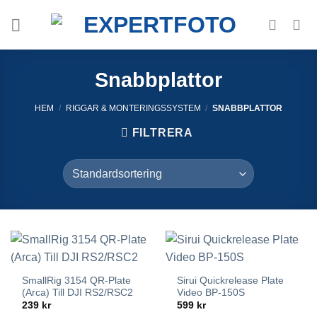
Skip
to
content
Snabbplattor
HEM
/
RIGGAR & MONTERINGSSYSTEM
/
SNABBPLATTOR
FILTRERA
SmallRig 3154 QR-Plate
Sirui Quickrelease Plate
(Arca) Till DJI RS2/RSC2
Video BP-150S
239
kr
599
kr