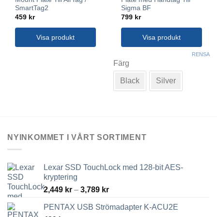
SmartTag2
Sigma BF
459
kr
799
kr
Visa produkt
Visa produkt
Den
RENSA
här
Färg
produkten
Black
Silver
har
flera
varianter.
De
olika
alternativen
NYINKOMMET I VÅRT SORTIMENT
kan
väljas
på
Lexar SSD TouchLock med 128-bit AES-
produktsidan
kryptering
Prisintervall:
2,449
kr
–
3,789
kr
2,449 kr
PENTAX USB Strömadapter K-ACU2E
till