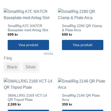
SmallRig A7C II/A7CR
SmallRig 2280 QR Clamp
Baseplate med Airtag Slot
& Plate Arca
699
kr
699
kr
Visa produkt
Visa produkt
Den
RENSA
här
Färg
produkten
Black
Silver
har
flera
varianter.
De
olika
alternativen
SMALLRIG 2169 VCT-14
SmallRig 2146 QR Plate
kan
QR Tripod Plate
Arca
2,599
kr
359
kr
väljas
på