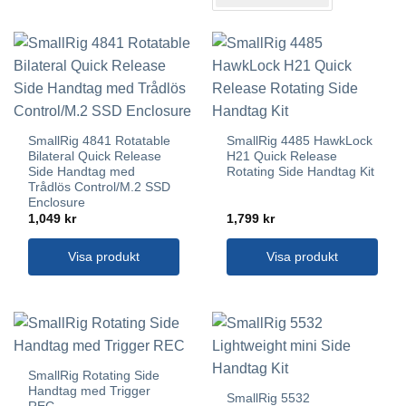
De
olika
alternativen
kan
väljas
på
produktsidan
SmallRig 4841 Rotatable
SmallRig 4485 HawkLock
Bilateral Quick Release
H21 Quick Release
Side Handtag med
Rotating Side Handtag Kit
Trådlös Control/M.2 SSD
Enclosure
1,049
kr
1,799
kr
Visa produkt
Visa produkt
SmallRig Rotating Side
Handtag med Trigger
SmallRig 5532