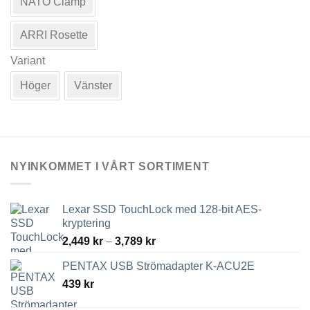
NATO Clamp
har
flera
varianter.
ARRI Rosette
De
Variant
olika
alternativen
Höger
Vänster
kan
väljas
på
produktsidan
NYINKOMMET I VÅRT SORTIMENT
Lexar SSD TouchLock med 128-bit AES-
kryptering
Prisintervall:
2,449
kr
–
3,789
kr
2,449 kr
PENTAX USB Strömadapter K-ACU2E
till
439
kr
3,789 kr