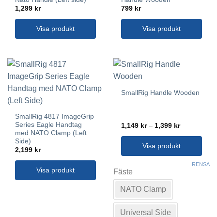
produktsidan
1,299
kr
799
kr
Visa produkt
Visa produkt
SmallRig Handle Wooden
SmallRig 4817 ImageGrip
Series Eagle Handtag
Prisintervall
1,149
kr
–
1,399
kr
1,149 kr
med NATO Clamp (Left
till
Side)
1,399 kr
Visa produkt
2,199
kr
Den
RENSA
Visa produkt
här
Fäste
produkten
NATO Clamp
har
flera
varianter.
Universal Side