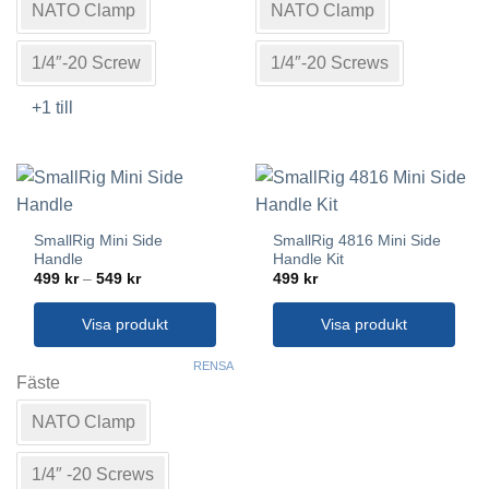
NATO Clamp
NATO Clamp
har
har
flera
flera
varianter.
varianter.
1/4″-20 Screw
1/4″-20 Screws
De
De
+1 till
olika
olika
alternativen
alternativen
kan
kan
väljas
väljas
på
på
produktsidan
produktsidan
SmallRig Mini Side
SmallRig 4816 Mini Side
Handle
Handle Kit
Prisintervall:
499
kr
–
549
kr
499
kr
499 kr
till
549 kr
Visa produkt
Visa produkt
Den
RENSA
här
Fäste
produkten
NATO Clamp
har
flera
varianter.
1/4″ -20 Screws