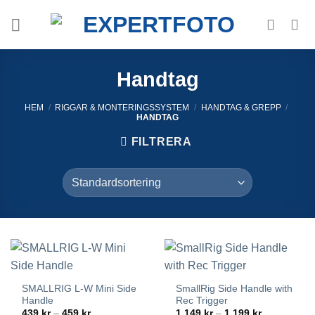
Skip
to
content
Handtag
HEM
/
RIGGAR & MONTERINGSSYSTEM
/
HANDTAG & GREPP
/
HANDTAG
FILTRERA
SMALLRIG L-W Mini Side
SmallRig Side Handle with
Handle
Rec Trigger
Prisintervall:
Prisintervall
439
kr
–
459
kr
1,149
kr
–
1,199
kr