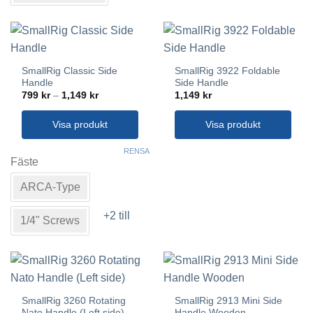
De
olika
alternativen
kan
väljas
SmallRig Classic Side
SmallRig 3922 Foldable
på
Handle
Side Handle
produktsidan
Prisintervall:
799
kr
–
1,149
kr
1,149
kr
799 kr
till
1,149 kr
Visa produkt
Visa produkt
Den
RENSA
här
Fäste
produkten
ARCA-Type
har
flera
+2 till
varianter.
1/4" Screws
De
olika
alternativen
kan
väljas
SmallRig 3260 Rotating
SmallRig 2913 Mini Side
på
Nato Handle (Left side)
Handle Wooden