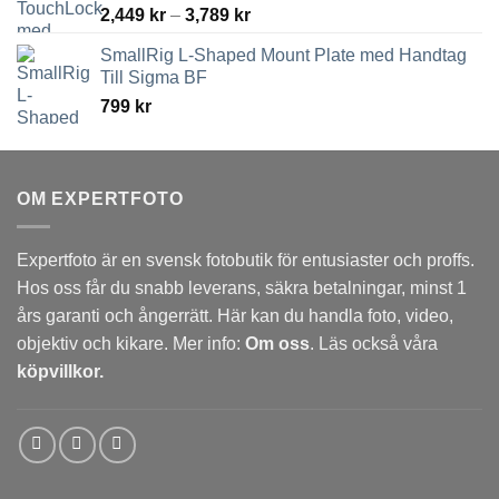
Prisintervall:
2,449
kr
–
3,789
kr
2,449 kr
SmallRig L-Shaped Mount Plate med Handtag
till
Till Sigma BF
3,789 kr
799
kr
OM EXPERTFOTO
Expertfoto är en svensk fotobutik för entusiaster och proffs.
Hos oss får du snabb leverans, säkra betalningar, minst 1
års garanti och ångerrätt. Här kan du handla foto, video,
objektiv och kikare. Mer info:
Om oss
. Läs också våra
köpvillkor.