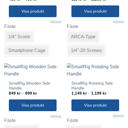
439 kr
1,149 kr
till
till
459 kr
1,199 kr
Visa produkt
Visa produkt
Den
Den
RENSA
RENSA
här
här
Fäste
Fäste
produkten
produkten
1/4″ Screw
ARCA-Type
har
har
flera
flera
varianter.
varianter.
Smartphone Cage
1/4″-20 Screws
De
De
olika
olika
alternativen
alternativen
kan
kan
väljas
väljas
SmallRig Wooden Side
SmallRig Rotating Side
på
på
Handle
Handle
produktsidan
produktsidan
Prisintervall:
Prisintervall
849
kr
–
899
kr
1,149
kr
–
1,199
kr
849 kr
1,149 kr
till
till
899 kr
1,199 kr
Visa produkt
Visa produkt
Den
Den
RENSA
RENSA
här
här
Fäste
Fäste
produkten
produkten