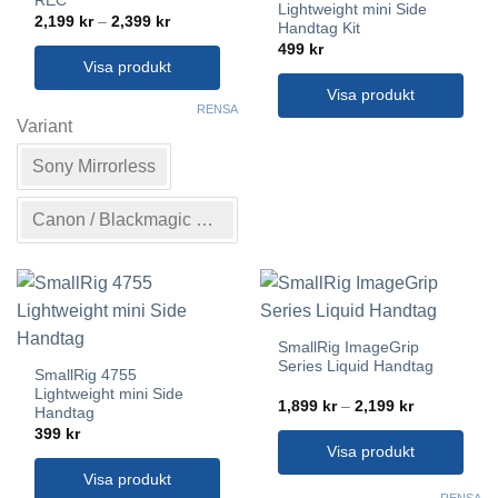
REC
Lightweight mini Side
Prisintervall:
2,199
kr
–
2,399
kr
Handtag Kit
2,199 kr
till
499
kr
2,399 kr
Visa produkt
Visa produkt
Den
RENSA
här
Variant
produkten
Sony Mirrorless
har
flera
varianter.
Canon / Blackmagic Design
De
olika
alternativen
kan
väljas
SmallRig ImageGrip
på
Series Liquid Handtag
SmallRig 4755
produktsidan
Lightweight mini Side
Prisintervall
1,899
kr
–
2,199
kr
Handtag
1,899 kr
399
kr
till
2,199 kr
Visa produkt
Visa produkt
Den