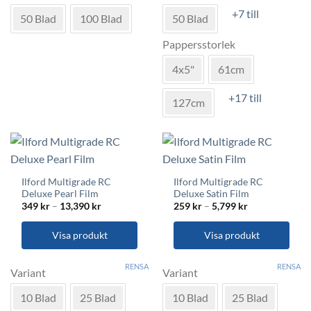
flera
flera
+7 till
varianter.
varianter.
50 Blad
100 Blad
50 Blad
De
De
Pappersstorlek
olika
olika
alternativen
alternativen
4x5"
61cm
kan
kan
väljas
väljas
+17 till
127cm
på
på
produktsidan
produktsidan
Ilford Multigrade RC
Ilford Multigrade RC
Deluxe Pearl Film
Deluxe Satin Film
Prisintervall:
Prisintervall:
349
kr
–
13,390
kr
259
kr
–
5,799
kr
349 kr
259 kr
till
till
13,390 kr
5,799 kr
Visa produkt
Visa produkt
Den
Den
RENSA
RENSA
här
här
Variant
Variant
produkten
produkten
10 Blad
25 Blad
10 Blad
25 Blad
har
har