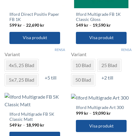
Ilford Direct Positiv Paper
Ilford Multigrade FB 1K
FB 1K
Classic Gloss
Prisintervall:
Prisintervall:
599
kr
–
22,690
kr
549
kr
–
19,590
kr
599 kr
549 kr
till
till
22,690 kr
19,590 kr
Visa produkt
Visa produkt
Den
Den
RENSA
RENSA
här
här
Variant
Variant
produkten
produkten
4x5, 25 Blad
10 Blad
25 Blad
har
har
flera
flera
+5 till
+2 till
varianter.
varianter.
5x7, 25 Blad
50 Blad
De
De
olika
olika
alternativen
alternativen
kan
kan
Ilford Multigrade Art 300
väljas
väljas
Prisintervall:
999
kr
–
19,090
kr
Ilford Multigrade FB 5K
999 kr
på
på
Classic Matt
till
produktsidan
produktsidan
Prisintervall:
19,090 kr
549
kr
–
18,990
kr
Visa produkt
549 kr
till
Den