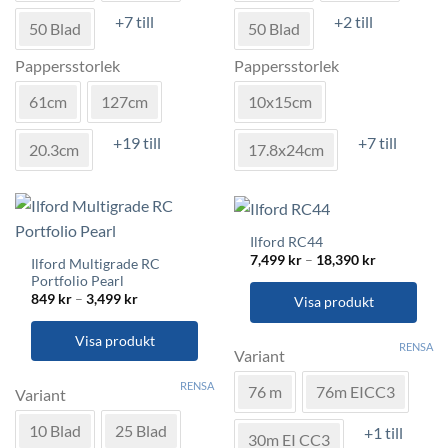
flera
flera
+7 till
+2 till
varianter.
varianter.
50 Blad
50 Blad
De
De
Pappersstorlek
Pappersstorlek
olika
olika
alternativen
alternativen
61cm
127cm
10x15cm
kan
kan
väljas
väljas
+19 till
+7 till
20.3cm
17.8x24cm
på
på
produktsidan
produktsidan
Ilford RC44
Prisinterval
7,499
kr
–
18,390
kr
Ilford Multigrade RC
7,499 kr
Portfolio Pearl
till
Prisintervall:
18,390 kr
849
kr
–
3,499
kr
Visa produkt
849 kr
till
Den
3,499 kr
Visa produkt
RENSA
här
Variant
Den
produkten
RENSA
76 m
76m EICC3
här
Variant
har
produkten
flera
10 Blad
25 Blad
+1 till
har
varianter.
30m EI CC3