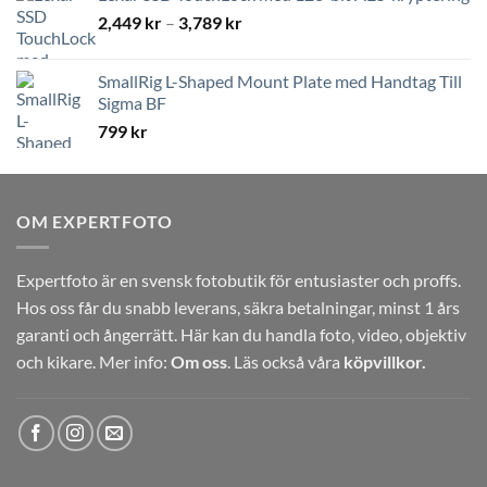
Prisintervall:
2,449
kr
–
3,789
kr
2,449 kr
till
SmallRig L-Shaped Mount Plate med Handtag Till
3,789 kr
Sigma BF
799
kr
OM EXPERTFOTO
Expertfoto är en svensk fotobutik för entusiaster och proffs.
Hos oss får du snabb leverans, säkra betalningar, minst 1 års
garanti och ångerrätt. Här kan du handla foto, video, objektiv
och kikare. Mer info:
Om oss
. Läs också våra
köpvillkor.