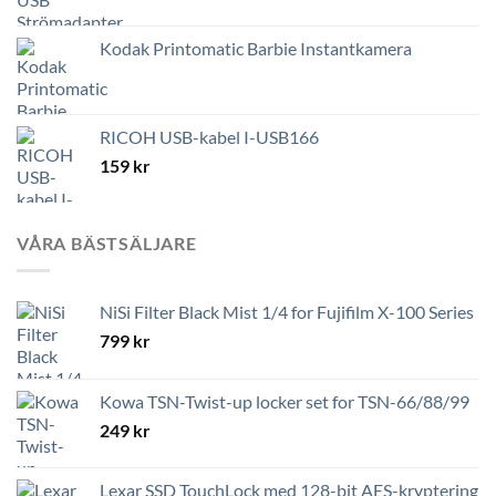
Kodak Printomatic Barbie Instantkamera
RICOH USB-kabel I-USB166
159
kr
VÅRA BÄSTSÄLJARE
NiSi Filter Black Mist 1/4 for Fujifilm X-100 Series
799
kr
Kowa TSN-Twist-up locker set for TSN-66/88/99
249
kr
Lexar SSD TouchLock med 128-bit AES-kryptering