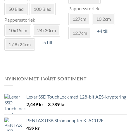
flera
De
Pappersstorlek
varianter.
50 Blad
100 Blad
olika
De
alternativen
127cm
10.2cm
Pappersstorlek
olika
kan
alternativen
väljas
10x15cm
24x30cm
+4 till
12.7cm
kan
på
väljas
produktsidan
+5 till
17.8x24cm
på
produktsidan
NYINKOMMET I VÅRT SORTIMENT
Lexar SSD TouchLock med 128-bit AES-kryptering
Prisintervall:
2,449
kr
–
3,789
kr
2,449 kr
till
PENTAX USB Strömadapter K-ACU2E
3,789 kr
439
kr