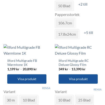
flera
De
+2 till
varianter.
50 Blad
olika
De
alternativen
Pappersstorlek
olika
kan
alternativen
väljas
106.7cm
kan
på
väljas
produktsidan
+5 till
17.8x24cm
på
produktsidan
Ilford Multigrade FB
Ilford Multigrade RC
Warmtone 1K
Deluxe Glossy Film
Prisintervall:
Prisintervall:
1,199
kr
–
20,890
kr
349
kr
–
13,390
kr
1,199 kr
349 kr
till
till
20,890 kr
13,390 kr
Visa produkt
Visa produkt
Den
Den
RENSA
RENSA
här
här
Variant
Variant
produkten
produkten
30 m
10 Blad
10 Blad
25 Blad
har
har