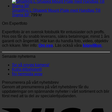
2,449 kr
till
3,789 kr
SmallRig L-Shaped Mount Plate med Handtag Till
Sigma BF
799
kr
Om Expertfoto
Expertfoto är en svensk fotobutik för entusiaster och proffs.
Hos oss får du snabb leverans, säkra betalningar, minst 1 års
garanti och ångerrätt. Här kan du handla foto, video, objektiv
och kikare. Mer info:
Om oss
. Läs också våra
köpvillkor.
Senaste nyheterna
Se så snygg kamera!
Kolla tillbehöret!!
Ny hemsida wow
Prenumerera på vårt nyhetsbrev
Genom att prenumerera på vårt nyhetsbrev får du
uppdateringar om spännande nyheter i vårt sortiment och blir
först med att ta del av specialerbjudanden.