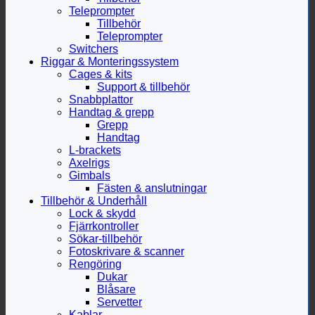
Teleprompter
Tillbehör
Teleprompter
Switchers
Riggar & Monteringssystem
Cages & kits
Support & tillbehör
Snabbplattor
Handtag & grepp
Grepp
Handtag
L-brackets
Axelrigs
Gimbals
Fästen & anslutningar
Tillbehör & Underhåll
Lock & skydd
Fjärrkontroller
Sökar-tillbehör
Fotoskrivare & scanner
Rengöring
Dukar
Blåsare
Servetter
Kablar