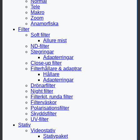
Normal
Tele
Makro
Zoom
Anamorfiska
Filter
Soft filter
Allure mist
ND-filter
Stegringar
Adapterringar
Close-up filter
Filterhållare & adaptrar
Hållare
Adapterringar
Drönarfilter
Night filter
Filterkit, runda filter
Filterväskor
Polarisationsfilter
Skyddsfilter
UV-filter
Stativ
Videostativ
Stativpaket