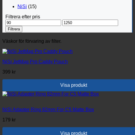
NiSi
(15)
Filtrera efter pris
Min
Max
pris
pris
Filtrera
Väskor för förvaring av filter.
NiSi JetMag Pro Caddy Pouch
399
kr
Visa produkt
NiSi Adapter Ring 82mm For C5 Matte Box
179
kr
Visa produkt