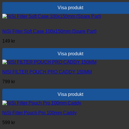
Visa produkt
NiSi Filter Soft Case 100x150mm (Spare Part)
149
kr
Visa produkt
NISI FILTER POUCH PRO CADDY 150MM
799
kr
Visa produkt
NiSi Filter Pouch Pro 100mm Caddy
599
kr