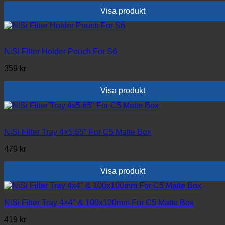
Visa produkt
NiSi Filter Holder Pouch For S6
359
kr
Visa produkt
NiSi Filter Tray 4×5.65″ For C5 Matte Box
479
kr
Visa produkt
NiSi Filter Tray 4×4″ & 100x100mm For C5 Matte Box
419
kr