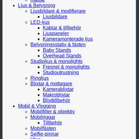
Ljus & Belysning
Ljusbildare & modifierare
Ljusbildare
LED-ljus
Kablar & tillbehör
Ljuspaneler
Kameramonterade ljus
Belysningsstativ & fästen
Baby Stands
Overhead Stands
Studioljus & monolights
Fresnel & monolights
Studioutrustning
Ringljus
Blixtar & mottagare
Kamerablixtar
Makroblixtar
Blixttillbehör
Mobil & Vlogging
Mobilfilter & objektiv
Mobilriggar
Tillbehör
Mobilfästen
Selfie-pinnar