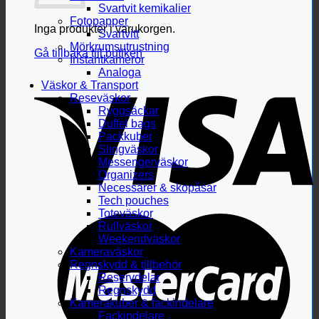
Svartvit kemikalier
Fotopapper
Inga produkter i varukorgen.
Svartvitt
Mörkrumsutrustning
Gå tillbaka till butiken
Instantkameror
Analoga
Väskor & Transport
Reseväskor
Ryggsäckar
Duffel bags
Packkuber
Slingväskor
Messengerväskor
Organizers
Necessärer & skopåsar
Tech pouches
Toteväskor
Rullväskor
Weekendväskor
Kameraväskor
Regnskydd & tillbehör
Reservdelar
Regnskydd
Kamerakuber & fackindelare
Fackindelare