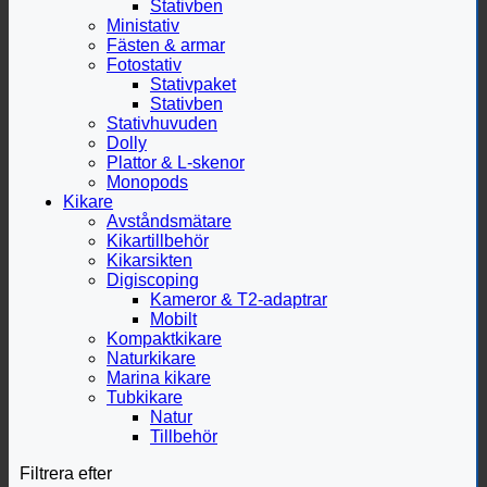
Stativben
Ministativ
Fästen & armar
Fotostativ
Stativpaket
Stativben
Stativhuvuden
Dolly
Plattor & L-skenor
Monopods
Kikare
Avståndsmätare
Kikartillbehör
Kikarsikten
Digiscoping
Kameror & T2-adaptrar
Mobilt
Kompaktkikare
Naturkikare
Marina kikare
Tubkikare
Natur
Tillbehör
Filtrera efter