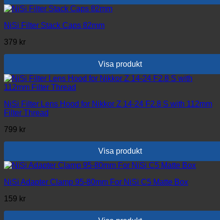
NiSi Filter Stack Caps 82mm
379
kr
Visa produkt
NiSi Filter Lens Hood for Nikkor Z 14-24 F2.8 S with 112mm
Filter Thread
799
kr
Visa produkt
NiSi Adapter Clamp 95-80mm For NiSi C5 Matte Box
159
kr