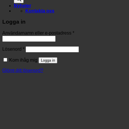
Nyheter
Kontakta oss
Logga in
Användarnamn eller e-postadress
*
Lösenord
*
Kom ihåg mig
Logga in
Glömt ditt lösenord?