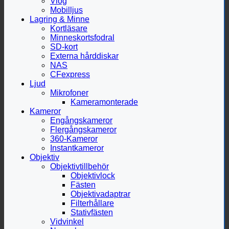
Vlog
Mobilljus
Lagring & Minne
Kortläsare
Minneskortsfodral
SD-kort
Externa hårddiskar
NAS
CFexpress
Ljud
Mikrofoner
Kameramonterade
Kameror
Engångskameror
Flergångskameror
360-Kameror
Instantkameror
Objektiv
Objektivtillbehör
Objektivlock
Fästen
Objektivadaptrar
Filterhållare
Stativfästen
Vidvinkel