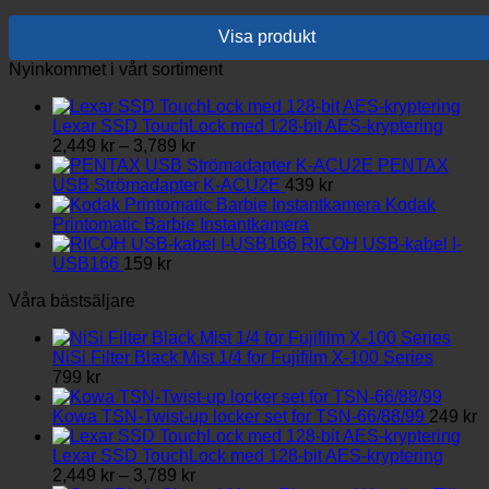
Visa produkt
Nyinkommet i vårt sortiment
Lexar SSD TouchLock med 128-bit AES-kryptering
Prisintervall:
2,449
kr
–
3,789
kr
2,449 kr
PENTAX
till
USB Strömadapter K-ACU2E
439
kr
3,789 kr
Kodak
Printomatic Barbie Instantkamera
RICOH USB-kabel I-
USB166
159
kr
Våra bästsäljare
NiSi Filter Black Mist 1/4 for Fujifilm X-100 Series
799
kr
Kowa TSN-Twist-up locker set for TSN-66/88/99
249
kr
Lexar SSD TouchLock med 128-bit AES-kryptering
Prisintervall:
2,449
kr
–
3,789
kr