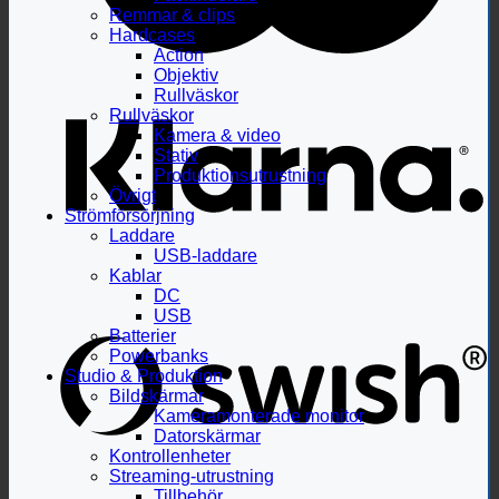
Remmar & clips
Hardcases
Action
Objektiv
Rullväskor
Rullväskor
Kamera & video
Stativ
Produktionsutrustning
Övrigt
Strömförsörjning
Laddare
USB-laddare
Kablar
DC
USB
Batterier
Powerbanks
Studio & Produktion
Bildskärmar
Kameramonterade monitor
Datorskärmar
Kontrollenheter
Streaming-utrustning
Tillbehör