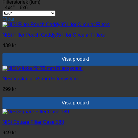
Den
Filterstorlek (tum)
här
4x4"
6x6"
produkten
har
Clear
flera
varianter.
De
NiSi Filter Pouch Caddy95 II for Circular Filters
olika
439
kr
alternativen
kan
väljas
Visa produkt
på
produktsidan
NiSi Väska för 75 mm Filtersystem
299
kr
Visa produkt
NiSi Square Filter Case 180
949
kr