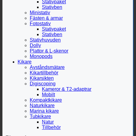
Stativpaket
Stativben
Ministativ
Fästen & armar
Fotostativ
Stativpaket
Stativben
Stativhuvuden
Dolly
Plattor & L-skenor
Monopods
Kikare
Avståndsmätare
Kikartillbehör
Kikarsikten
Digiscoping
Kameror & T2-adaptrar
Mobilt
Kompaktkikare
Naturkikare
Marina kikare
Tubkikare
Natur
Tillbehör