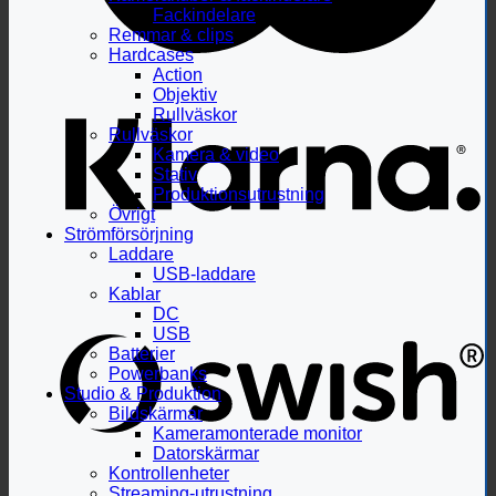
Fackindelare
Remmar & clips
Hardcases
Action
Objektiv
Rullväskor
Rullväskor
Kamera & video
Stativ
Produktionsutrustning
Övrigt
Strömförsörjning
Laddare
USB-laddare
Kablar
DC
USB
Batterier
Powerbanks
Studio & Produktion
Bildskärmar
Kameramonterade monitor
Datorskärmar
Kontrollenheter
Streaming-utrustning