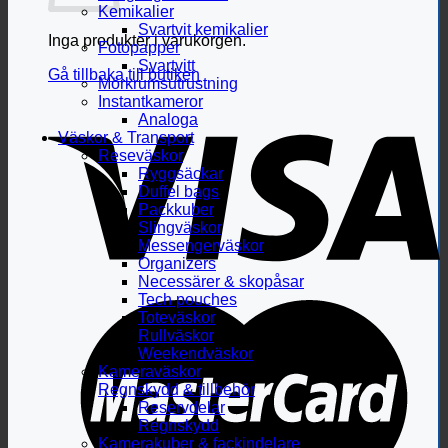
Kemikalier
Svartvit kemikalier
Inga produkter i varukorgen.
Fotopapper
Svartvitt
Gå tillbaka till butiken
Mörkrumsutrustning
Instantkameror
Analoga
Väskor & Transport
Reseväskor
Ryggsäckar
Duffel bags
Packkuber
Slingväskor
Messengerväskor
Organizers
Necessärer & skopåsar
Tech pouches
Toteväskor
Rullväskor
Weekendväskor
Kameraväskor
Regnskydd & tillbehör
Reservdelar
Regnskydd
Kamerakuber & fackindelare