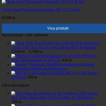
Think Tank Production Manager 50 V2.0, Black
9,099
kr
Visa produkt
Nyinkommet i vårt sortiment
Lexar SSD TouchLock med 128-bit AES-kryptering
Prisintervall:
2,449
kr
–
3,789
kr
2,449 kr
PENTAX
till
USB Strömadapter K-ACU2E
439
kr
3,789 kr
Kodak
Printomatic Barbie Instantkamera
RICOH USB-kabel I-
USB166
159
kr
Våra bästsäljare
NiSi Filter Black Mist 1/4 for Fujifilm X-100 Series
799
kr