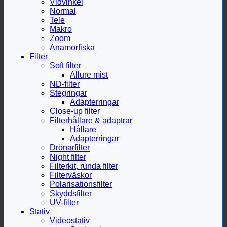
Vidvinkel
Normal
Tele
Makro
Zoom
Anamorfiska
Filter
Soft filter
Allure mist
ND-filter
Stegringar
Adapterringar
Close-up filter
Filterhållare & adaptrar
Hållare
Adapterringar
Drönarfilter
Night filter
Filterkit, runda filter
Filterväskor
Polarisationsfilter
Skyddsfilter
UV-filter
Stativ
Videostativ