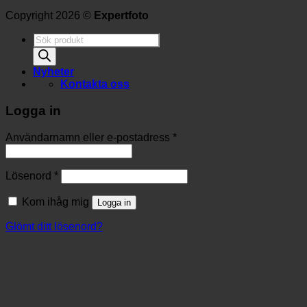
Copyright 2026 ©
Expertfoto
Produktsökning
Nyheter
Kontakta oss
Logga in
Användarnamn eller e-postadress
*
Lösenord
*
Kom ihåg mig
Logga in
Glömt ditt lösenord?