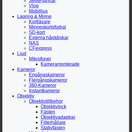
Selfie-pinnar
Vlog
Mobilljus
Lagring & Minne
Kortläsare
Minneskortsfodral
SD-kort
Externa hårddiskar
NAS
CFexpress
Ljud
Mikrofoner
Kameramonterade
Kameror
Engångskameror
Flergångskameror
360-Kameror
Instantkameror
Objektiv
Objektivtillbehör
Objektivlock
Fästen
Objektivadaptrar
Filterhållare
Stativfästen