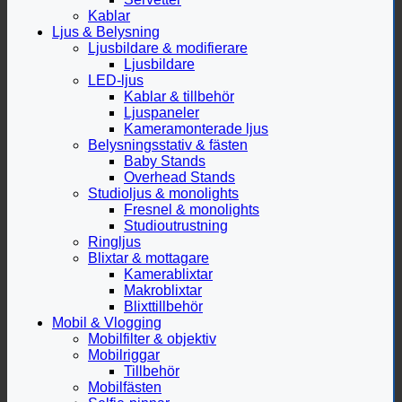
Kablar
Ljus & Belysning
Ljusbildare & modifierare
Ljusbildare
LED-ljus
Kablar & tillbehör
Ljuspaneler
Kameramonterade ljus
Belysningsstativ & fästen
Baby Stands
Overhead Stands
Studioljus & monolights
Fresnel & monolights
Studioutrustning
Ringljus
Blixtar & mottagare
Kamerablixtar
Makroblixtar
Blixttillbehör
Mobil & Vlogging
Mobilfilter & objektiv
Mobilriggar
Tillbehör
Mobilfästen