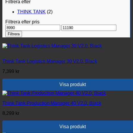
Filtrera efter
THINK TANK
(2)
Filtrera efter pris
Min
Max
pris
pris
Filtrera
Think Tank Logistics Manager 30 V2.0, Black
7,399
kr
Visa produkt
Think Tank Production Manager 40 V2.0, Black
8,299
kr
Visa produkt