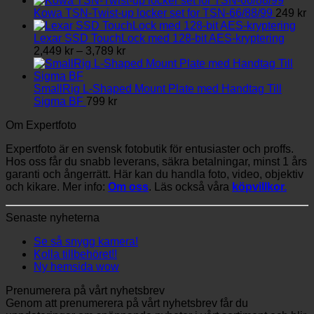
Kowa TSN-Twist-up locker set for TSN-66/88/99
249
kr
Lexar SSD TouchLock med 128-bit AES-kryptering
Prisintervall:
2,449
kr
–
3,789
kr
2,449 kr
till
3,789 kr
SmallRig L-Shaped Mount Plate med Handtag Till
Sigma BF
799
kr
Om Expertfoto
Expertfoto är en svensk fotobutik för entusiaster och proffs.
Hos oss får du snabb leverans, säkra betalningar, minst 1 års
garanti och ångerrätt. Här kan du handla foto, video, objektiv
och kikare. Mer info:
Om oss
. Läs också våra
köpvillkor.
Senaste nyheterna
Se så snygg kamera!
Kolla tillbehöret!!
Ny hemsida wow
Prenumerera på vårt nyhetsbrev
Genom att prenumerera på vårt nyhetsbrev får du