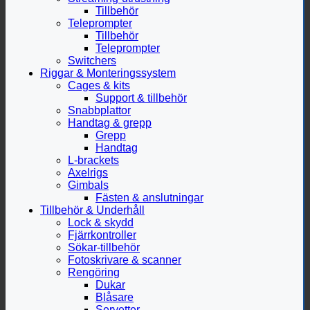
Tillbehör
Teleprompter
Tillbehör
Teleprompter
Switchers
Riggar & Monteringssystem
Cages & kits
Support & tillbehör
Snabbplattor
Handtag & grepp
Grepp
Handtag
L-brackets
Axelrigs
Gimbals
Fästen & anslutningar
Tillbehör & Underhåll
Lock & skydd
Fjärrkontroller
Sökar-tillbehör
Fotoskrivare & scanner
Rengöring
Dukar
Blåsare
Servetter