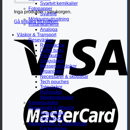
Svartvit kemikalier
Fotopapper
Inga produkter i varukorgen.
Svartvitt
Mörkrumsutrustning
Gå tillbaka till butiken
Instantkameror
Analoga
Väskor & Transport
Reseväskor
Ryggsäckar
Duffel bags
Packkuber
Slingväskor
Messengerväskor
Organizers
Necessärer & skopåsar
Tech pouches
Toteväskor
Rullväskor
Weekendväskor
Kameraväskor
Regnskydd & tillbehör
Reservdelar
Regnskydd
Kamerakuber & fackindelare
Fackindelare