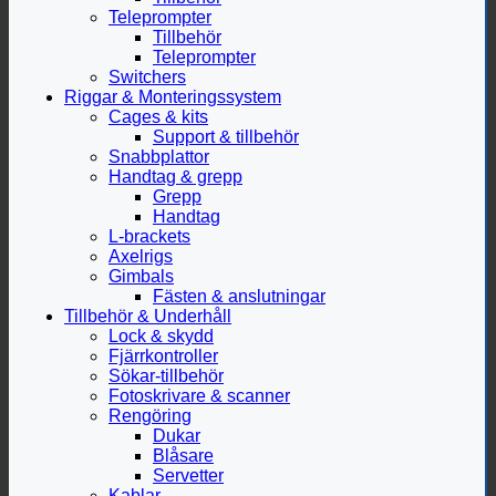
Teleprompter
Tillbehör
Teleprompter
Switchers
Riggar & Monteringssystem
Cages & kits
Support & tillbehör
Snabbplattor
Handtag & grepp
Grepp
Handtag
L-brackets
Axelrigs
Gimbals
Fästen & anslutningar
Tillbehör & Underhåll
Lock & skydd
Fjärrkontroller
Sökar-tillbehör
Fotoskrivare & scanner
Rengöring
Dukar
Blåsare
Servetter
Kablar