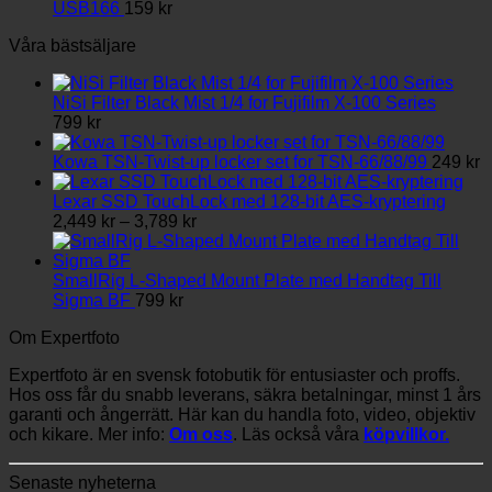
USB166
159
kr
Våra bästsäljare
NiSi Filter Black Mist 1/4 for Fujifilm X-100 Series
799
kr
Kowa TSN-Twist-up locker set for TSN-66/88/99
249
kr
Lexar SSD TouchLock med 128-bit AES-kryptering
Prisintervall:
2,449
kr
–
3,789
kr
2,449 kr
till
3,789 kr
SmallRig L-Shaped Mount Plate med Handtag Till
Sigma BF
799
kr
Om Expertfoto
Expertfoto är en svensk fotobutik för entusiaster och proffs.
Hos oss får du snabb leverans, säkra betalningar, minst 1 års
garanti och ångerrätt. Här kan du handla foto, video, objektiv
och kikare. Mer info:
Om oss
. Läs också våra
köpvillkor.
Senaste nyheterna