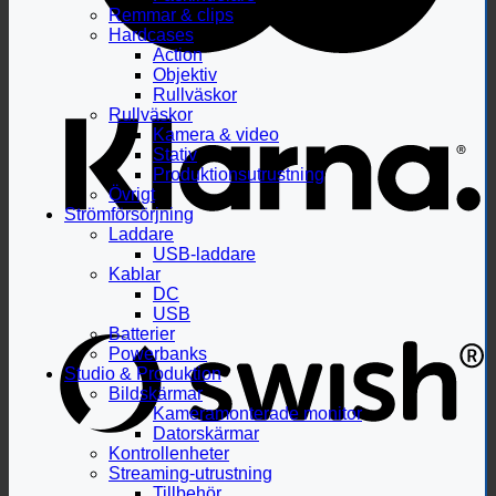
Remmar & clips
Hardcases
Action
Objektiv
Rullväskor
Rullväskor
Kamera & video
Stativ
Produktionsutrustning
Övrigt
Strömförsörjning
Laddare
USB-laddare
Kablar
DC
USB
Batterier
Powerbanks
Studio & Produktion
Bildskärmar
Kameramonterade monitor
Datorskärmar
Kontrollenheter
Streaming-utrustning
Tillbehör