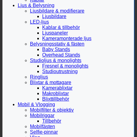
Ljus & Belysning
Ljusbildare & modifierare
Ljusbildare
LED-ljus
Kablar & tillbehör
Ljuspaneler
Kameramonterade ljus
Belysningsstativ & fästen
Baby Stands
Overhead Stands
Studioljus & monolights
Fresnel & monolights
Studioutrustning
Ringljus
Blixtar & mottagare
Kamerablixtar
Makroblixtar
Blixttillbehör
Mobil & Vlogging
Mobilfilter & objektiv
Mobilriggar
Tillbehör
Mobilfästen
Selfie-pinnar