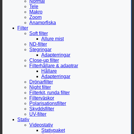
Normal
Tele
Makro
Zoom
Anamorfiska
Filter
Soft filter
Allure mist
ND-filter
Stegringar
Adapterringar
Close-up filter
Filterhållare & adaptrar
Hållare
Adapterringar
Drönarfilter
Night filter
Filterkit, runda filter
Filterväskor
Polarisationsfilter
Skyddsfilter
UV-filter
Stativ
Videostativ
Stativpaket