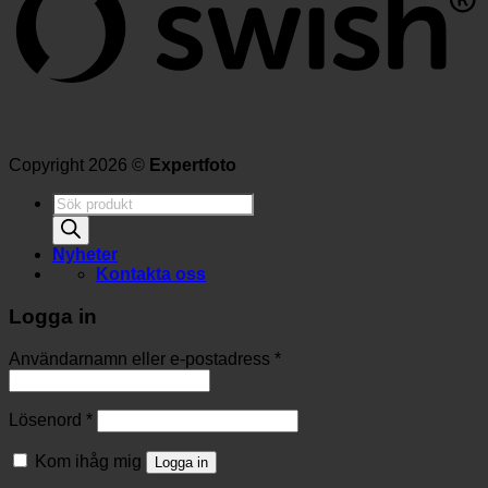
Copyright 2026 ©
Expertfoto
Produktsökning
Nyheter
Kontakta oss
Logga in
Användarnamn eller e-postadress
*
Lösenord
*
Kom ihåg mig
Logga in