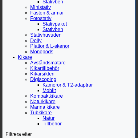
Stativben
Ministativ
Fästen & armar
Fotostativ
Stativpaket
Stativben
Stativhuvuden
Dolly
Plattor & L-skenor
Monopods
Kikare
Avståndsmätare
Kikartillbehör
Kikarsikten
Digiscoping
Kameror & T2-adaptrar
Mobilt
Kompaktkikare
Naturkikare
Marina kikare
Tubkikare
Natur
Tillbehör
Filtrera efter