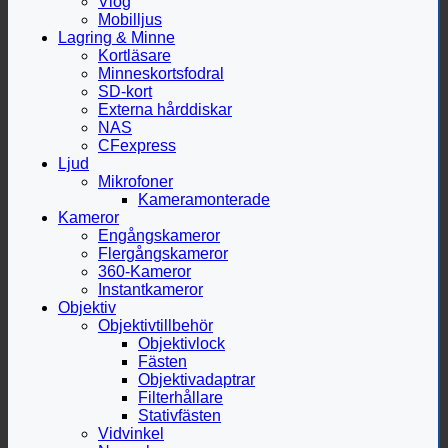
Vlog
Mobilljus
Lagring & Minne
Kortläsare
Minneskortsfodral
SD-kort
Externa hårddiskar
NAS
CFexpress
Ljud
Mikrofoner
Kameramonterade
Kameror
Engångskameror
Flergångskameror
360-Kameror
Instantkameror
Objektiv
Objektivtillbehör
Objektivlock
Fästen
Objektivadaptrar
Filterhållare
Stativfästen
Vidvinkel