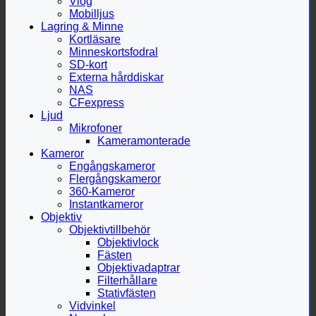
Vlog
Mobilljus
Lagring & Minne
Kortläsare
Minneskortsfodral
SD-kort
Externa hårddiskar
NAS
CFexpress
Ljud
Mikrofoner
Kameramonterade
Kameror
Engångskameror
Flergångskameror
360-Kameror
Instantkameror
Objektiv
Objektivtillbehör
Objektivlock
Fästen
Objektivadaptrar
Filterhållare
Stativfästen
Vidvinkel