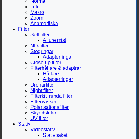
Normal
Tele
Makro
Zoom
Anamorfiska
Filter
Soft filter
Allure mist
ND-filter
Stegringar
Adapterringar
Close-up filter
Filterhållare & adaptrar
Hållare
Adapterringar
Drönarfilter
Night filter
Filterkit, runda filter
Filterväskor
Polarisationsfilter
Skyddsfilter
UV-filter
Stativ
Videostativ
Stativpaket