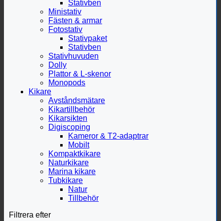
Stativben
Ministativ
Fästen & armar
Fotostativ
Stativpaket
Stativben
Stativhuvuden
Dolly
Plattor & L-skenor
Monopods
Kikare
Avståndsmätare
Kikartillbehör
Kikarsikten
Digiscoping
Kameror & T2-adaptrar
Mobilt
Kompaktkikare
Naturkikare
Marina kikare
Tubkikare
Natur
Tillbehör
Filtrera efter