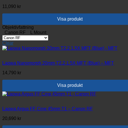
alternativen
11,090
kr
kan
väljas
på
Visa produkt
produktsidan
Den
Objektivfattning
här
Canon RF
L Mount
produkten
har
Clear
flera
varianter.
De
olika
Laowa Nanomorph 20mm T2.2 1.5X MFT (Blue) – MFT
alternativen
14,790
kr
kan
väljas
på
Visa produkt
produktsidan
Laowa Argus FF Cine 45mm T1 – Canon RF
20,690
kr