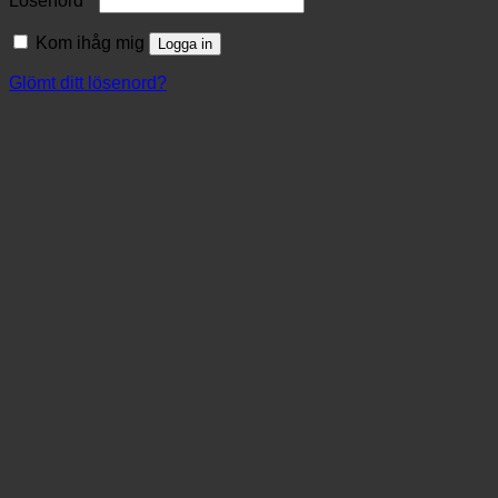
Lösenord
*
Kom ihåg mig
Logga in
Glömt ditt lösenord?