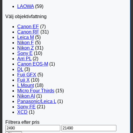
LAOWA
(59)
Välj objektivfattning
Canon EF
(7)
Canon RF
(31)
Leica M
(5)
Nikon F
(5)
Nikon Z
(31)
Sony E
(10)
Arri PL
(2)
Canon EOS-M
(1)
DL
(3)
Fuji GFX
(5)
Fuji X
(10)
L Mount
(18)
Micro Four Thirds
(15)
Nikon AI
(1)
Panasonic/Leica L
(1)
Sony FE
(21)
XCD
(1)
Filtrera efter pris
Min
Max
pris
pris