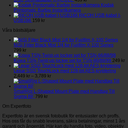
3,789 kr
på
Kodak
produktsidan
Printomatic Barbie Instantkamera
RICOH USB-kabel I-
USB166
159
kr
Våra bästsäljare
NiSi Filter Black Mist 1/4 for Fujifilm X-100 Series
799
kr
Kowa TSN-Twist-up locker set for TSN-66/88/99
249
kr
Lexar SSD TouchLock med 128-bit AES-kryptering
Prisintervall:
2,449
kr
–
3,789
kr
2,449 kr
till
3,789 kr
SmallRig L-Shaped Mount Plate med Handtag Till
Sigma BF
799
kr
Om Expertfoto
Expertfoto är en svensk fotobutik för entusiaster och proffs.
Hos oss får du snabb leverans, säkra betalningar, minst 1 års
garanti och ångerrätt. Här kan du handla foto, video, objektiv