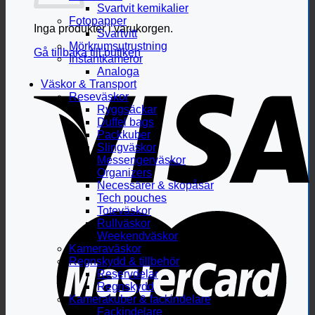
Svartvit kemikalier
Fotopapper
Inga produkter i varukorgen.
Svartvitt
Mörkrumsutrustning
Gå tillbaka till butiken
Instantkameror
Analoga
Väskor & Transport
Reseväskor
Ryggsäckar
Duffel bags
Packkuber
Slingväskor
Messengerväskor
Organizers
Necessärer & skopåsar
Tech pouches
Toteväskor
Rullväskor
Weekendväskor
Kameraväskor
Regnskydd & tillbehör
Reservdelar
Regnskydd
Kamerakuber & fackindelare
Fackindelare