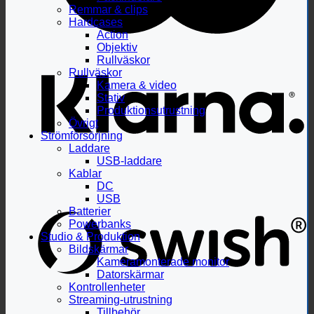
Remmar & clips
Hardcases
Action
Objektiv
Rullväskor
Rullväskor
Kamera & video
Stativ
Produktionsutrustning
Övrigt
Strömförsörjning
Laddare
USB-laddare
Kablar
DC
USB
Batterier
Powerbanks
Studio & Produktion
Bildskärmar
Kameramonterade monitor
Datorskärmar
Kontrollenheter
Streaming-utrustning
Tillbehör