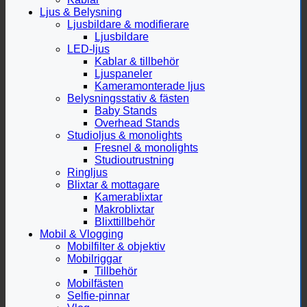
Ljus & Belysning
Ljusbildare & modifierare
Ljusbildare
LED-ljus
Kablar & tillbehör
Ljuspaneler
Kameramonterade ljus
Belysningsstativ & fästen
Baby Stands
Overhead Stands
Studioljus & monolights
Fresnel & monolights
Studioutrustning
Ringljus
Blixtar & mottagare
Kamerablixtar
Makroblixtar
Blixttillbehör
Mobil & Vlogging
Mobilfilter & objektiv
Mobilriggar
Tillbehör
Mobilfästen
Selfie-pinnar