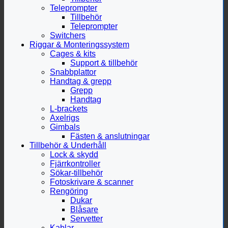
Teleprompter
Tillbehör
Teleprompter
Switchers
Riggar & Monteringssystem
Cages & kits
Support & tillbehör
Snabbplattor
Handtag & grepp
Grepp
Handtag
L-brackets
Axelrigs
Gimbals
Fästen & anslutningar
Tillbehör & Underhåll
Lock & skydd
Fjärrkontroller
Sökar-tillbehör
Fotoskrivare & scanner
Rengöring
Dukar
Blåsare
Servetter
Kablar