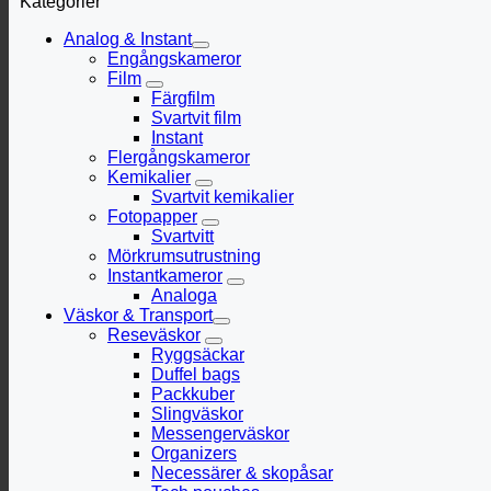
Kategorier
Analog & Instant
Engångskameror
Film
Färgfilm
Svartvit film
Instant
Flergångskameror
Kemikalier
Svartvit kemikalier
Fotopapper
Svartvitt
Mörkrumsutrustning
Instantkameror
Analoga
Väskor & Transport
Reseväskor
Ryggsäckar
Duffel bags
Packkuber
Slingväskor
Messengerväskor
Organizers
Necessärer & skopåsar