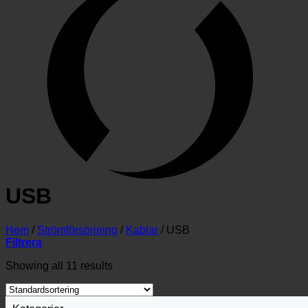
USB
Hem
/
Strömförsörjning
/
Kablar
/
USB
Filtrera
Showing all 11 results