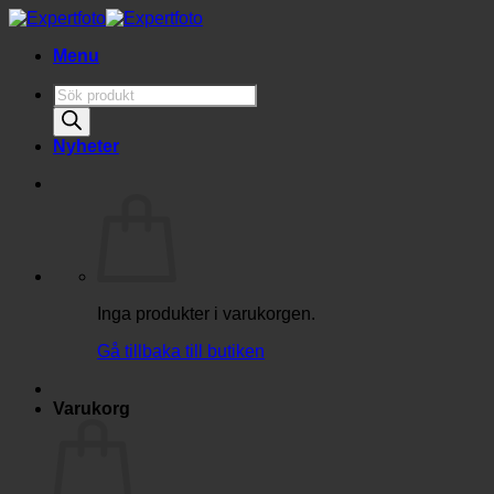
Skip
to
Menu
content
Produktsökning
Nyheter
Inga produkter i varukorgen.
Gå tillbaka till butiken
Varukorg