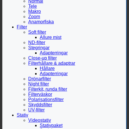
Normal
Tele
Makro
Zoom
Anamorfiska
Filter
Soft filter
Allure mist
ND-filter
Stegringar
Adapterringar
Close-up filter
Filterhållare & adaptrar
Hållare
Adapterringar
Drönarfilter
Night filter
Filterkit, runda filter
Filterväskor
Polarisationsfilter
Skyddsfilter
UV-filter
Stativ
Videostativ
Stativpaket