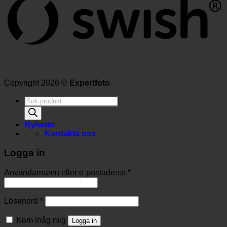
Copyright 2026 ©
Expertfoto
Produktsökning
Nyheter
Kontakta oss
Logga in
Användarnamn eller e-postadress
*
Lösenord
*
Kom ihåg mig
Logga in