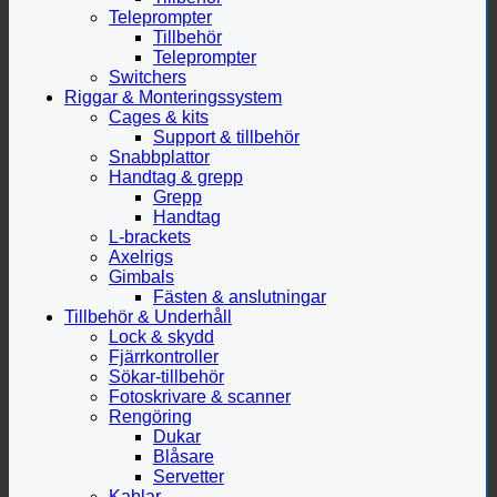
Teleprompter
Tillbehör
Teleprompter
Switchers
Riggar & Monteringssystem
Cages & kits
Support & tillbehör
Snabbplattor
Handtag & grepp
Grepp
Handtag
L-brackets
Axelrigs
Gimbals
Fästen & anslutningar
Tillbehör & Underhåll
Lock & skydd
Fjärrkontroller
Sökar-tillbehör
Fotoskrivare & scanner
Rengöring
Dukar
Blåsare
Servetter
Kablar