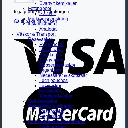
Svartvit kemikalier
Fotopapper
Inga produkter i varukorgen.
Svartvitt
Mörkrumsutrustning
Gå tillbaka till butiken
Instantkameror
Analoga
Väskor & Transport
Reseväskor
Ryggsäckar
Duffel bags
Packkuber
Slingväskor
Messengerväskor
Organizers
Necessärer & skopåsar
Tech pouches
Toteväskor
Rullväskor
Weekendväskor
Kameraväskor
Regnskydd & tillbehör
Reservdelar
Regnskydd
Kamerakuber & fackindelare
Fackindelare