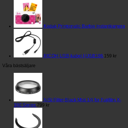
Kodak Printomatic Barbie Instantkamera
RICOH USB-kabel I-USB166
159
kr
Våra bästsäljare
NiSi Filter Black Mist 1/4 for Fujifilm X-
100 Series
799
kr