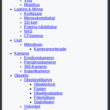
Vlog
Mobilljus
Lagring & Minne
Kortläsare
Minneskortsfodral
SD-kort
Externa hårddiskar
NAS
CFexpress
Ljud
Mikrofoner
Kameramonterade
Kameror
Engångskameror
Flergångskameror
360-Kameror
Instantkameror
Objektiv
Objektivtillbehör
Objektivlock
Fästen
Objektivadaptrar
Filterhållare
Stativfästen
Vidvinkel