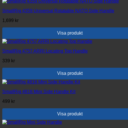
SmallRig 4359 Universal Rotatable NATO Side Handle
1,699
kr
Visa produkt
SmallRig 4757 ARRI Locating Top Handle
339
kr
Visa produkt
SmallRig 4816 Mini Side Handle Kit
499
kr
Visa produkt