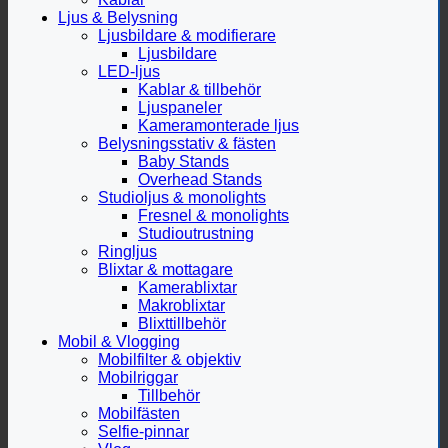
Ljus & Belysning
Ljusbildare & modifierare
Ljusbildare
LED-ljus
Kablar & tillbehör
Ljuspaneler
Kameramonterade ljus
Belysningsstativ & fästen
Baby Stands
Overhead Stands
Studioljus & monolights
Fresnel & monolights
Studioutrustning
Ringljus
Blixtar & mottagare
Kamerablixtar
Makroblixtar
Blixttillbehör
Mobil & Vlogging
Mobilfilter & objektiv
Mobilriggar
Tillbehör
Mobilfästen
Selfie-pinnar