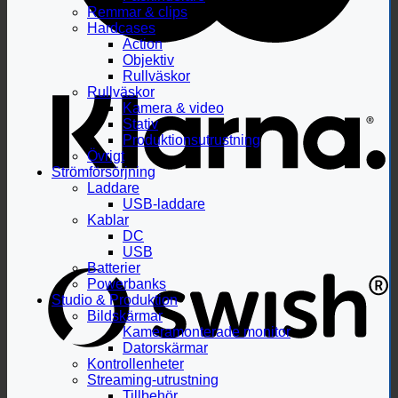
Remmar & clips
Hardcases
Action
Objektiv
Rullväskor
Rullväskor
Kamera & video
Stativ
Produktionsutrustning
Övrigt
Strömförsörjning
Laddare
USB-laddare
Kablar
DC
USB
Batterier
Powerbanks
Studio & Produktion
Bildskärmar
Kameramonterade monitor
Datorskärmar
Kontrollenheter
Streaming-utrustning
Tillbehör