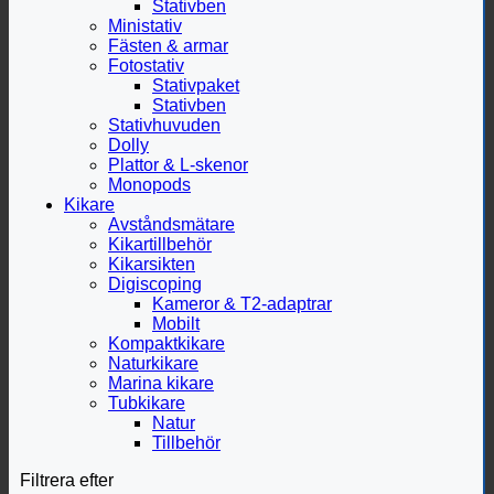
Stativben
Ministativ
Fästen & armar
Fotostativ
Stativpaket
Stativben
Stativhuvuden
Dolly
Plattor & L-skenor
Monopods
Kikare
Avståndsmätare
Kikartillbehör
Kikarsikten
Digiscoping
Kameror & T2-adaptrar
Mobilt
Kompaktkikare
Naturkikare
Marina kikare
Tubkikare
Natur
Tillbehör
Filtrera efter