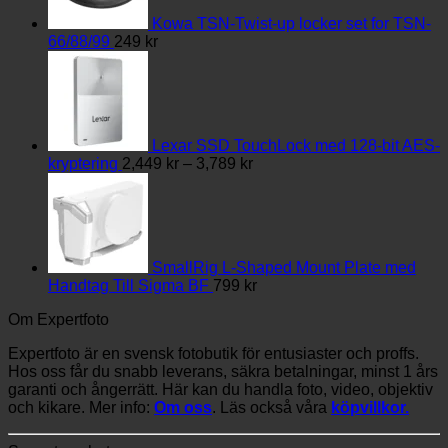
Kowa TSN-Twist-up locker set for TSN-
66/88/99
249
kr
Lexar SSD TouchLock med 128-bit AES-
Prisintervall:
kryptering
2,449
kr
–
3,789
kr
2,449 kr
till
3,789 kr
SmallRig L-Shaped Mount Plate med
Handtag Till Sigma BF
799
kr
Om Expertfoto
Expertfoto är en svensk fotobutik för entusiaster och proffs.
Hos oss får du snabb leverans, säkra betalningar, minst 1 års
garanti och ångerrätt. Här kan du handla foto, video, objektiv
och kikare. Mer info:
Om oss
. Läs också våra
köpvillkor.