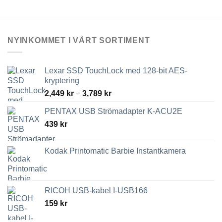
varianter.
De
olika
alternativen
NYINKOMMET I VÅRT SORTIMENT
kan
väljas
på
Lexar SSD TouchLock med 128-bit AES-
produktsidan
kryptering
Prisintervall:
2,449
kr
–
3,789
kr
2,449 kr
PENTAX USB Strömadapter K-ACU2E
till
439
kr
3,789 kr
Kodak Printomatic Barbie Instantkamera
RICOH USB-kabel I-USB166
159
kr