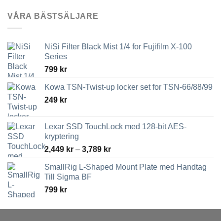
VÅRA BÄSTSÄLJARE
NiSi Filter Black Mist 1/4 for Fujifilm X-100
Series
799
kr
Kowa TSN-Twist-up locker set for TSN-66/88/99
249
kr
Lexar SSD TouchLock med 128-bit AES-
kryptering
Prisintervall:
2,449
kr
–
3,789
kr
2,449 kr
SmallRig L-Shaped Mount Plate med Handtag
till
Till Sigma BF
3,789 kr
799
kr