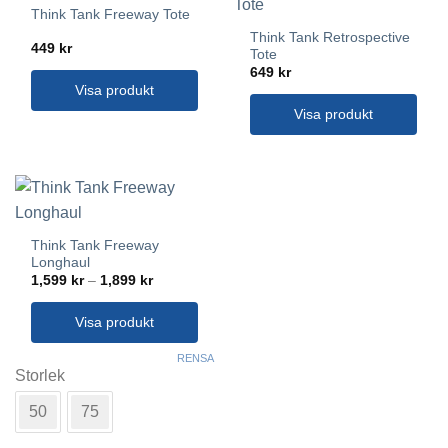
kan
Think Tank Freeway Tote
väljas
Think Tank Retrospective
på
449
kr
Tote
produktsidan
649
kr
Visa produkt
Visa produkt
Think Tank Freeway
Longhaul
Prisintervall:
1,599
kr
–
1,899
kr
1,599 kr
till
1,899 kr
Visa produkt
Den
RENSA
här
Storlek
produkten
50
75
har
flera