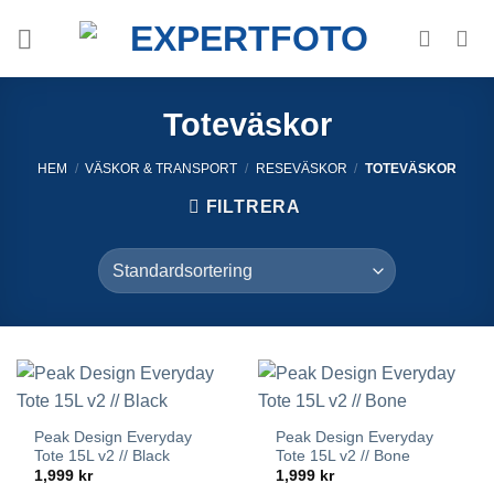
Skip
to
content
Toteväskor
HEM
/
VÄSKOR & TRANSPORT
/
RESEVÄSKOR
/
TOTEVÄSKOR
FILTRERA
Peak Design Everyday
Peak Design Everyday
Tote 15L v2 // Black
Tote 15L v2 // Bone
1,999
kr
1,999
kr