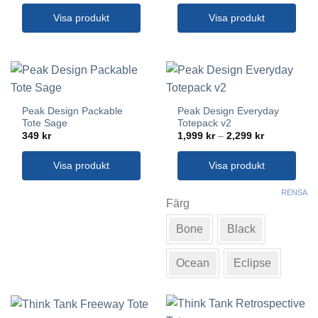
Visa produkt
Visa produkt
Peak Design Packable
Peak Design Everyday
Tote Sage
Totepack v2
Prisintervall
349
kr
1,999
kr
–
2,299
kr
1,999 kr
till
2,299 kr
Visa produkt
Visa produkt
Den
RENSA
här
Färg
produkten
Bone
Black
har
flera
varianter.
Ocean
Eclipse
De
olika
alternativen