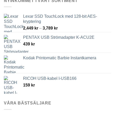
NYINKOMMET I VÅRT SORTIMENT
på
produktsidan
Lexar SSD TouchLock med 128-bit AES-
kryptering
Prisintervall:
2,449
kr
–
3,789
kr
2,449 kr
PENTAX USB Strömadapter K-ACU2E
till
439
kr
3,789 kr
Kodak Printomatic Barbie Instantkamera
RICOH USB-kabel I-USB166
159
kr
VÅRA BÄSTSÄLJARE