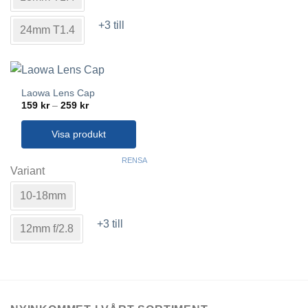
har
flera
+3 till
varianter.
24mm T1.4
De
olika
alternativen
kan
Laowa Lens Cap
väljas
Prisintervall:
159
kr
–
259
kr
159 kr
på
till
produktsidan
259 kr
Visa produkt
Den
RENSA
här
Variant
produkten
10-18mm
har
flera
+3 till
varianter.
12mm f/2.8
De
olika
alternativen
kan
väljas