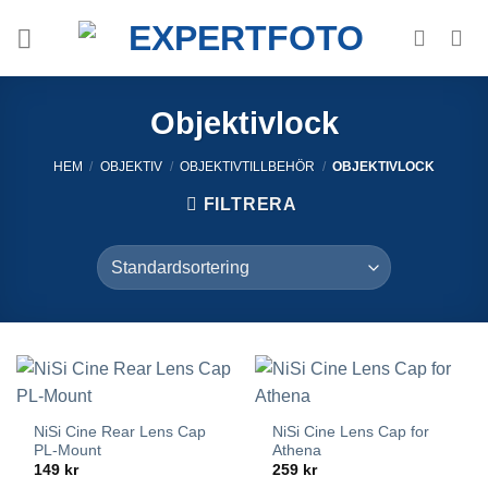
Skip
to
content
Objektivlock
HEM
/
OBJEKTIV
/
OBJEKTIVTILLBEHÖR
/
OBJEKTIVLOCK
FILTRERA
NiSi Cine Rear Lens Cap
NiSi Cine Lens Cap for
PL-Mount
Athena
149
kr
259
kr