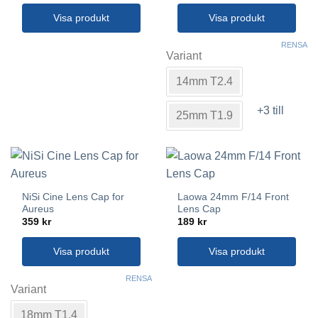
Visa produkt
Visa produkt
Den
RENSA
här
Variant
produkten
14mm T2.4
har
flera
+3 till
varianter.
25mm T1.9
De
olika
alternativen
kan
väljas
NiSi Cine Lens Cap for
Laowa 24mm F/14 Front
på
Aureus
Lens Cap
produktsidan
359
kr
189
kr
Visa produkt
Visa produkt
Den
RENSA
här
Variant
produkten
18mm T1.4