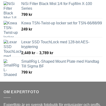
NiSi Filter Black Mist 1/4 for Fujifilm X-100
Series
799
kr
Kowa TSN-Twist-up locker set for TSN-66/88/99
249
kr
Lexar SSD TouchLock med 128-bit AES-
kryptering
Prisintervall:
2,449
kr
–
3,789
kr
2,449 kr
SmallRig L-Shaped Mount Plate med Handtag
till
Till Sigma BF
3,789 kr
799
kr
OM EXPERTFOTO
Expertfoto är en svensk fotobutik för entusiaster och proffs.