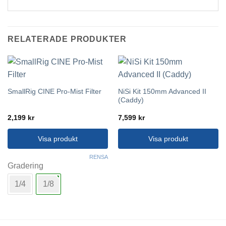
RELATERADE PRODUKTER
NiSi Kit 150mm Advanced II
SmallRig CINE Pro-Mist Filter
(Caddy)
2,199
kr
7,599
kr
Visa produkt
Visa produkt
Den
RENSA
här
Gradering
produkten
1/4
1/8
har
flera
varianter.
De