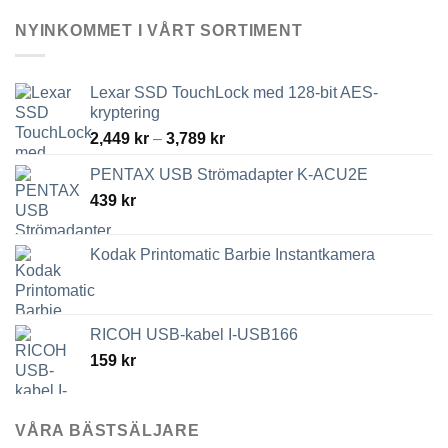
olika
alternativen
NYINKOMMET I VÅRT SORTIMENT
kan
väljas
på
Lexar SSD TouchLock med 128-bit AES-
produktsidan
kryptering
Prisintervall:
2,449
kr
–
3,789
kr
2,449 kr
PENTAX USB Strömadapter K-ACU2E
till
439
kr
3,789 kr
Kodak Printomatic Barbie Instantkamera
RICOH USB-kabel I-USB166
159
kr
VÅRA BÄSTSÄLJARE