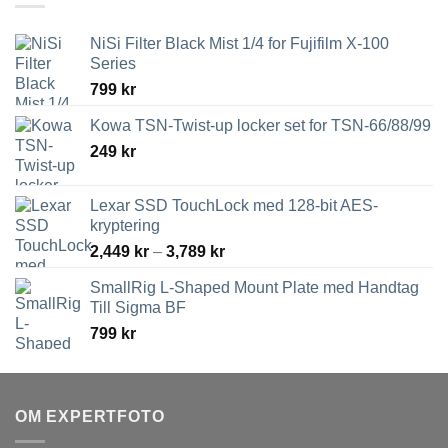
NiSi Filter Black Mist 1/4 for Fujifilm X-100
Series
799
kr
Kowa TSN-Twist-up locker set for TSN-66/88/99
249
kr
Lexar SSD TouchLock med 128-bit AES-
kryptering
Prisintervall:
2,449
kr
–
3,789
kr
2,449 kr
SmallRig L-Shaped Mount Plate med Handtag
till
Till Sigma BF
3,789 kr
799
kr
OM EXPERTFOTO