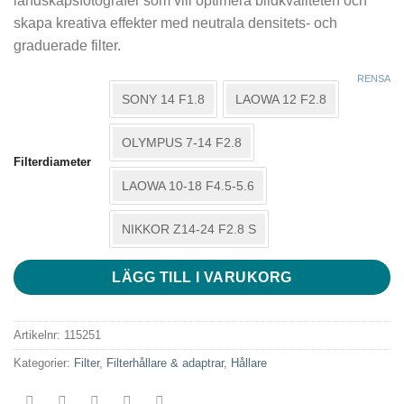
landskapsfotografer som vill optimera bildkvaliteten och
skapa kreativa effekter med neutrala densitets- och
graduerade filter.
RENSA
SONY 14 F1.8
LAOWA 12 F2.8
OLYMPUS 7-14 F2.8
Filterdiameter
LAOWA 10-18 F4.5-5.6
NIKKOR Z14-24 F2.8 S
LÄGG TILL I VARUKORG
Artikelnr:
115251
Kategorier:
Filter
,
Filterhållare & adaptrar
,
Hållare