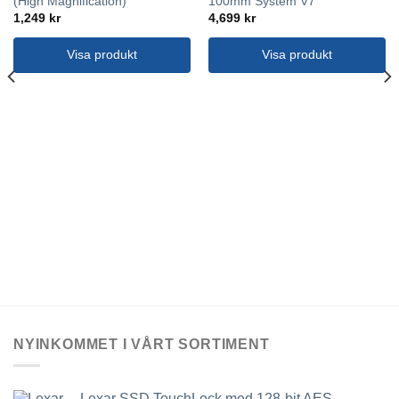
(High Magnification)
100mm System V7
1,249
kr
4,699
kr
Visa produkt
Visa produkt
NYINKOMMET I VÅRT SORTIMENT
Lexar SSD TouchLock med 128-bit AES-