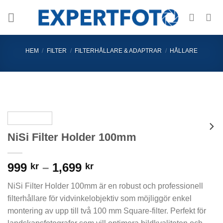
Skip
to
content
HEM
/
FILTER
/
FILTERHÅLLARE & ADAPTRAR
/
HÅLLARE
NiSi Filter Holder 100mm
Prisintervall:
999
–
1,699
kr
kr
999 kr
NiSi Filter Holder 100mm är en robust och professionell
till
filterhållare för vidvinkelobjektiv som möjliggör enkel
1,699 kr
montering av upp till två 100 mm Square-filter. Perfekt för