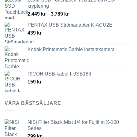
kryptering
Prisintervall:
2,449
kr
–
3,789
kr
2,449 kr
PENTAX USB Strömadapter K-ACU2E
till
439
kr
3,789 kr
Kodak Printomatic Barbie Instantkamera
RICOH USB-kabel I-USB166
159
kr
VÅRA BÄSTSÄLJARE
NiSi Filter Black Mist 1/4 for Fujifilm X-100
Series
799
kr