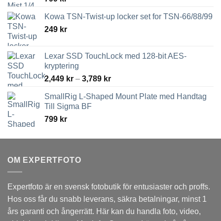
Kowa TSN-Twist-up locker set for TSN-66/88/99
249
kr
Lexar SSD TouchLock med 128-bit AES-
kryptering
Prisintervall:
2,449
kr
–
3,789
kr
2,449 kr
SmallRig L-Shaped Mount Plate med Handtag
till
Till Sigma BF
3,789 kr
799
kr
OM EXPERTFOTO
Expertfoto är en svensk fotobutik för entusiaster och proffs.
Hos oss får du snabb leverans, säkra betalningar, minst 1
års garanti och ångerrätt. Här kan du handla foto, video,