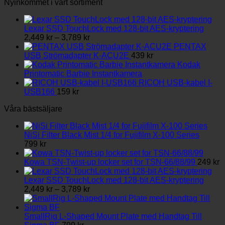
varianter.
Nyinkommet i vårt sortiment
De
olika
alternativen
Lexar SSD TouchLock med 128-bit AES-kryptering
Prisintervall:
kan
2,449
kr
–
3,789
kr
2,449 kr
väljas
PENTAX
till
på
USB Strömadapter K-ACU2E
439
kr
3,789 kr
produktsidan
Kodak
Printomatic Barbie Instantkamera
RICOH USB-kabel I-
USB166
159
kr
Våra bästsäljare
NiSi Filter Black Mist 1/4 for Fujifilm X-100 Series
799
kr
Kowa TSN-Twist-up locker set for TSN-66/88/99
249
kr
Lexar SSD TouchLock med 128-bit AES-kryptering
Prisintervall:
2,449
kr
–
3,789
kr
2,449 kr
till
3,789 kr
SmallRig L-Shaped Mount Plate med Handtag Till