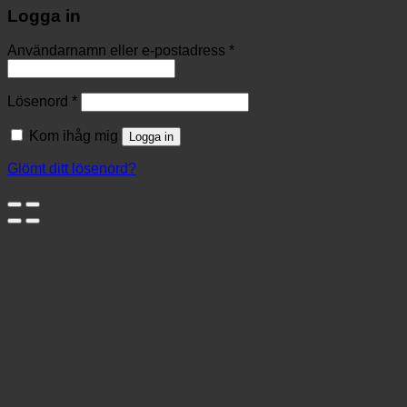
Logga in
Användarnamn eller e-postadress
*
Lösenord
*
Kom ihåg mig
Logga in
Glömt ditt lösenord?