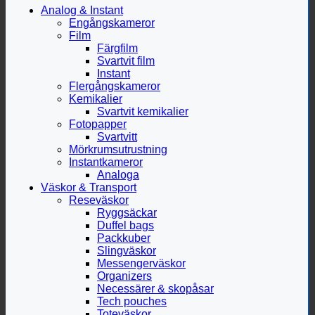
Analog & Instant
Engångskameror
Film
Färgfilm
Svartvit film
Instant
Flergångskameror
Kemikalier
Svartvit kemikalier
Fotopapper
Svartvitt
Mörkrumsutrustning
Instantkameror
Analoga
Väskor & Transport
Reseväskor
Ryggsäckar
Duffel bags
Packkuber
Slingväskor
Messengerväskor
Organizers
Necessärer & skopåsar
Tech pouches
Toteväskor