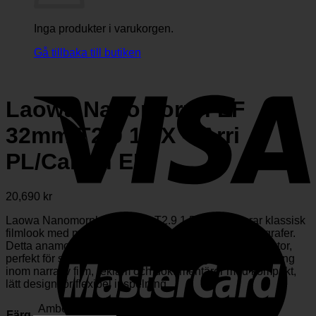
Inga produkter i varukorgen.
Gå tillbaka till butiken
Laowa Nanomorph LF
32mm T2.9 1.5X – Arri
PL/Canon EF
20,690
kr
Laowa Nanomorph LF 32mm T2.9 1.5X kombinerar klassisk
filmlook med modern optik för professionella filmfotografer.
Detta anamorfiska objektiv levererar unik 1.5X klämfaktor,
perfekt för storformatssensorer och mångsidig användning
inom narrativ film, reklam och dokumentärer med kompakt,
lätt design för flexibel inspelning.
Amber
Blue
Silver
Färg