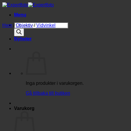
Skip
to
Menu
content
Produktsökning
Hem
/
Objektiv
/
Vidvinkel
Nyheter
Inga produkter i varukorgen.
Gå tillbaka till butiken
Varukorg