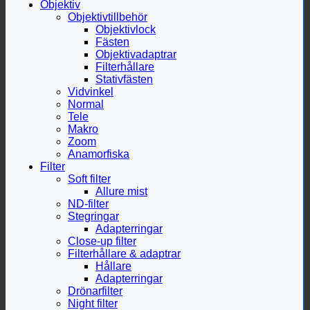
Objektiv
Objektivtillbehör
Objektivlock
Fästen
Objektivadaptrar
Filterhållare
Stativfästen
Vidvinkel
Normal
Tele
Makro
Zoom
Anamorfiska
Filter
Soft filter
Allure mist
ND-filter
Stegringar
Adapterringar
Close-up filter
Filterhållare & adaptrar
Hållare
Adapterringar
Drönarfilter
Night filter