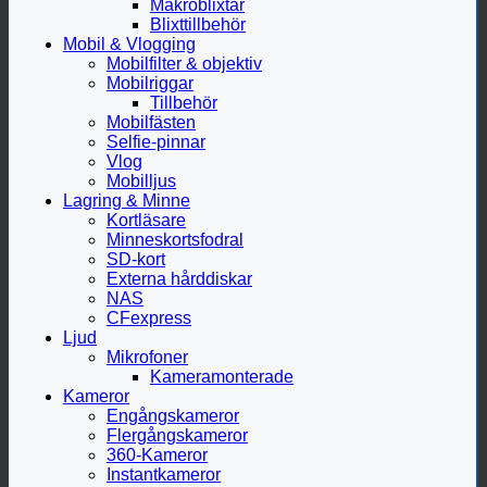
Makroblixtar
Blixttillbehör
Mobil & Vlogging
Mobilfilter & objektiv
Mobilriggar
Tillbehör
Mobilfästen
Selfie-pinnar
Vlog
Mobilljus
Lagring & Minne
Kortläsare
Minneskortsfodral
SD-kort
Externa hårddiskar
NAS
CFexpress
Ljud
Mikrofoner
Kameramonterade
Kameror
Engångskameror
Flergångskameror
360-Kameror
Instantkameror