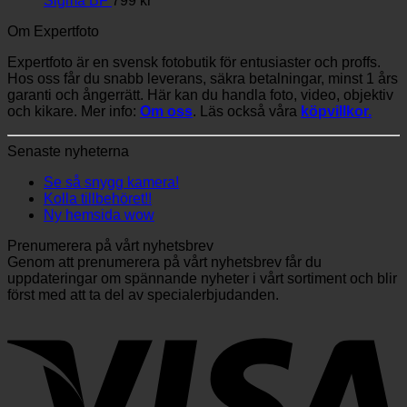
Sigma BF
799
kr
Om Expertfoto
Expertfoto är en svensk fotobutik för entusiaster och proffs.
Hos oss får du snabb leverans, säkra betalningar, minst 1 års
garanti och ångerrätt. Här kan du handla foto, video, objektiv
och kikare. Mer info:
Om oss
. Läs också våra
köpvillkor.
Senaste nyheterna
Se så snygg kamera!
Kolla tillbehöret!!
Ny hemsida wow
Prenumerera på vårt nyhetsbrev
Genom att prenumerera på vårt nyhetsbrev får du
uppdateringar om spännande nyheter i vårt sortiment och blir
först med att ta del av specialerbjudanden.