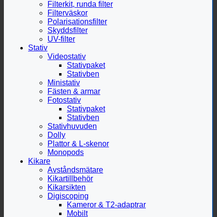
Filterkit, runda filter
Filterväskor
Polarisationsfilter
Skyddsfilter
UV-filter
Stativ
Videostativ
Stativpaket
Stativben
Ministativ
Fästen & armar
Fotostativ
Stativpaket
Stativben
Stativhuvuden
Dolly
Plattor & L-skenor
Monopods
Kikare
Avståndsmätare
Kikartillbehör
Kikarsikten
Digiscoping
Kameror & T2-adaptrar
Mobilt