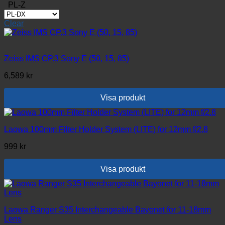
produkten
PL-Z
har
flera
Clear
varianter.
De
olika
alternativen
Zeiss IMS CP.3 Sony E (50, 15, 85)
kan
6,589
kr
väljas
på
produktsidan
Visa produkt
Laowa 100mm Filter Holder System (LITE) for 12mm f/2.8
999
kr
Visa produkt
Laowa Ranger S35 Interchangeable Bayonet for 11-18mm
Lens