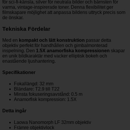
för sci-fi-känsla, silver för neutrala bilder och bärnsten för
varma, vintage-inspirerade toner. Denna flexibilitet ger
filmskapare möjlighet att anpassa bildens uttryck precis som
de önskar.
Tekniska Fördelar
Med en
kompakt och lätt konstruktion
passar detta
objektiv perfekt för handhållen och gimbalmonterad
inspelning. Den
1.5X anamorfiska kompressionen
skapar
en unik bildkaraktär med vacker elliptisk bokeh och
enastående ljushantering.
Specifikationer
Fokallängd: 32 mm
Bländare: T2.9 till T22
Minsta fokuseringsavstånd: 0.5 m
Anamorfisk kompression: 1.5X
Detta ingår
Laowa Nanomorph LF 32mm objektiv
Främre objektivlock