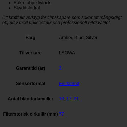
Bakre objektivlock
Skyddsfodral
Ett kraftfullt verktyg för filmskapare som söker ett mångsidigt
objektiv med unik estetik och professionell bildkvalitet.
Färg
Amber, Blue, Silver
Tillverkare
LAOWA
Garantitid (år)
3
Sensorformat
Fullformat
Antal bländarlameller
13
,
17
,
21
Filterstorlek cirkulär (mm)
77