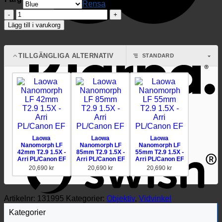
Rensa
Laowa
Nanomorph
Lägg till i varukorg
LF
32mm
T2.9
TILLGÄNGLIGA ALTERNATIV
1.5X
-
Arri
PL/Canon
EF
mängd
Laowa
Laowa
Laowa
Nanomorph LF
Nanomorph LF
Nanomorph LF
42mm T2.9 1.5X -
85mm T2.9 1.5X -
55mm T2.9 1.5X -
Arri PL/Canon EF
Arri PL/Canon EF
Arri PL/Canon EF
20,690
kr
20,690
kr
20,690
kr
Artikelnr:
131995
Kategorier:
Objektiv
,
Vidvinkel
Kategorier