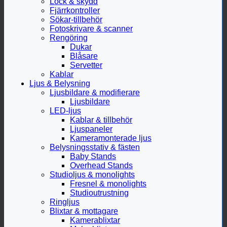
Lock & skydd
Fjärrkontroller
Sökar-tillbehör
Fotoskrivare & scanner
Rengöring
Dukar
Blåsare
Servetter
Kablar
Ljus & Belysning
Ljusbildare & modifierare
Ljusbildare
LED-ljus
Kablar & tillbehör
Ljuspaneler
Kameramonterade ljus
Belysningsstativ & fästen
Baby Stands
Overhead Stands
Studioljus & monolights
Fresnel & monolights
Studioutrustning
Ringljus
Blixtar & mottagare
Kamerablixtar