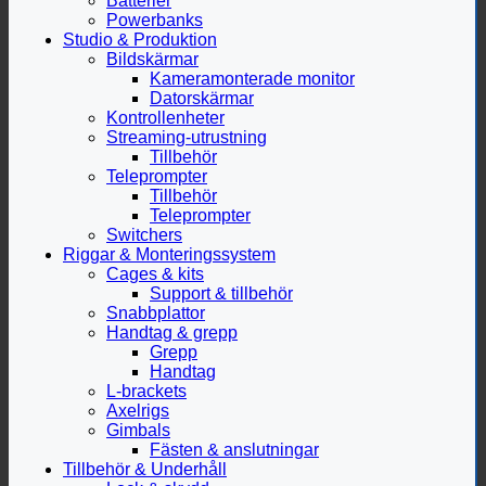
Batterier
Powerbanks
Studio & Produktion
Bildskärmar
Kameramonterade monitor
Datorskärmar
Kontrollenheter
Streaming-utrustning
Tillbehör
Teleprompter
Tillbehör
Teleprompter
Switchers
Riggar & Monteringssystem
Cages & kits
Support & tillbehör
Snabbplattor
Handtag & grepp
Grepp
Handtag
L-brackets
Axelrigs
Gimbals
Fästen & anslutningar
Tillbehör & Underhåll