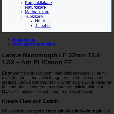
Kompaktkikare
Naturkikare
Marina kikare
Tubkikare
Natur
Tillbehör
Beskrivning
Ytterligare information
Laowa Nanomorph LF 32mm T2.9
1.5X – Arri PL/Canon EF
Ett anamorfiskt objektiv som höjer bildberättandet till en ny
nivå för professionella filmfotografer och kreativa content
creators. Laowa Nanomorph LF 32mm T2.9 1.5X är designat
för storformatssensorer och erbjuder en unik kombination av
klassisk filmisk estetik och modern optisk precision.
Kreativ Flare och Estetik
Objektivet levereras med
tre distinktiva flare-alternativ
: blå