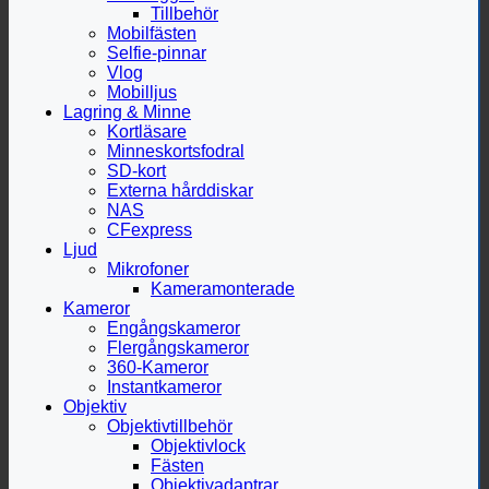
Tillbehör
Mobilfästen
Selfie-pinnar
Vlog
Mobilljus
Lagring & Minne
Kortläsare
Minneskortsfodral
SD-kort
Externa hårddiskar
NAS
CFexpress
Ljud
Mikrofoner
Kameramonterade
Kameror
Engångskameror
Flergångskameror
360-Kameror
Instantkameror
Objektiv
Objektivtillbehör
Objektivlock
Fästen
Objektivadaptrar