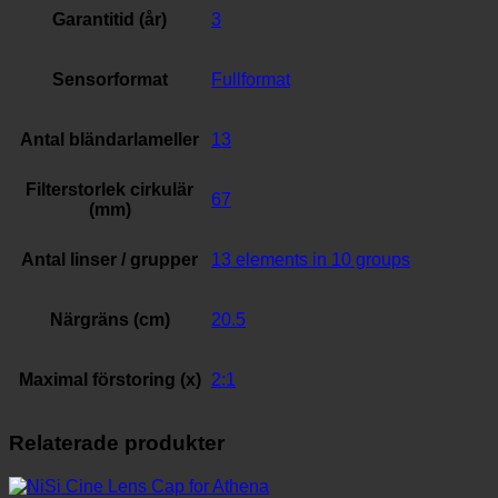
Garantitid (år)
3
Sensorformat
Fullformat
Antal bländarlameller
13
Filterstorlek cirkulär
67
(mm)
Antal linser / grupper
13 elements in 10 groups
Närgräns (cm)
20.5
Maximal förstoring (x)
2:1
Relaterade produkter