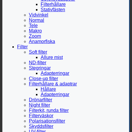
Filterhållare
Stativfästen
Vidvinkel
Normal
Tele
Makro
Zoom
Anamorfiska
Filter
Soft filter
Allure mist
ND-filter
Stegringar
Adapterringar
Close-up filter
Filterhållare & adaptrar
Hållare
Adapterringar
Drönarfilter
Night filter
Filterkit, runda filter
Filterväskor
Polarisationsfilter
Skyddsfilter
UV-filter