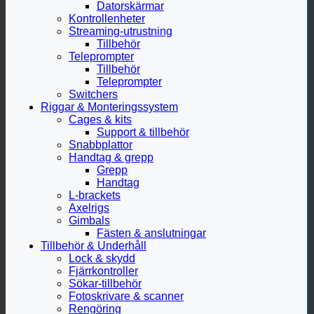
Datorskärmar
Kontrollenheter
Streaming-utrustning
Tillbehör
Teleprompter
Tillbehör
Teleprompter
Switchers
Riggar & Monteringssystem
Cages & kits
Support & tillbehör
Snabbplattor
Handtag & grepp
Grepp
Handtag
L-brackets
Axelrigs
Gimbals
Fästen & anslutningar
Tillbehör & Underhåll
Lock & skydd
Fjärrkontroller
Sökar-tillbehör
Fotoskrivare & scanner
Rengöring