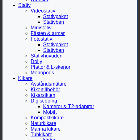
Stativ
Videostativ
Stativpaket
Stativben
Ministativ
Fästen & armar
Fotostativ
Stativpaket
Stativben
Stativhuvuden
Dolly
Plattor & L-skenor
Monopods
Kikare
Avståndsmätare
Kikartillbehör
Kikarsikten
Digiscoping
Kameror & T2-adaptrar
Mobilt
Kompaktkikare
Naturkikare
Marina kikare
Tubkikare