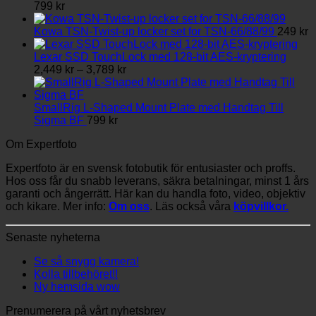
799
kr
Kowa TSN-Twist-up locker set for TSN-66/88/99
249
kr
Lexar SSD TouchLock med 128-bit AES-kryptering
Prisintervall:
2,449
kr
–
3,789
kr
2,449 kr
till
3,789 kr
SmallRig L-Shaped Mount Plate med Handtag Till
Sigma BF
799
kr
Om Expertfoto
Expertfoto är en svensk fotobutik för entusiaster och proffs.
Hos oss får du snabb leverans, säkra betalningar, minst 1 års
garanti och ångerrätt. Här kan du handla foto, video, objektiv
och kikare. Mer info:
Om oss
. Läs också våra
köpvillkor.
Senaste nyheterna
Se så snygg kamera!
Kolla tillbehöret!!
Ny hemsida wow
Prenumerera på vårt nyhetsbrev