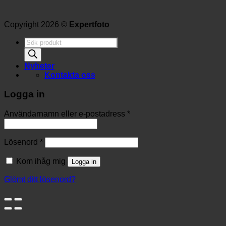
Copyright 2026 ©
Expertfoto
Produktsökning
Nyheter
Kontakta oss
Logga in
Användarnamn eller e-postadress
*
Lösenord
*
Kom ihåg mig
Logga in
Glömt ditt lösenord?