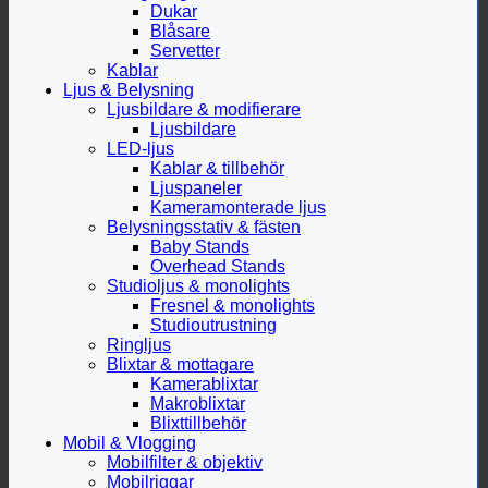
Dukar
Blåsare
Servetter
Kablar
Ljus & Belysning
Ljusbildare & modifierare
Ljusbildare
LED-ljus
Kablar & tillbehör
Ljuspaneler
Kameramonterade ljus
Belysningsstativ & fästen
Baby Stands
Overhead Stands
Studioljus & monolights
Fresnel & monolights
Studioutrustning
Ringljus
Blixtar & mottagare
Kamerablixtar
Makroblixtar
Blixttillbehör
Mobil & Vlogging
Mobilfilter & objektiv
Mobilriggar