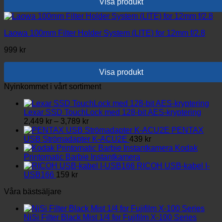
Visa produkt
produktsidan
Laowa 100mm Filter Holder System (LITE) for 12mm f/2.8
999
kr
Visa produkt
Nyinkommet i vårt sortiment
Lexar SSD TouchLock med 128-bit AES-kryptering
Prisintervall:
2,449
kr
–
3,789
kr
2,449 kr
PENTAX
till
USB Strömadapter K-ACU2E
439
kr
3,789 kr
Kodak
Printomatic Barbie Instantkamera
RICOH USB-kabel I-
USB166
159
kr
Våra bästsäljare
NiSi Filter Black Mist 1/4 for Fujifilm X-100 Series