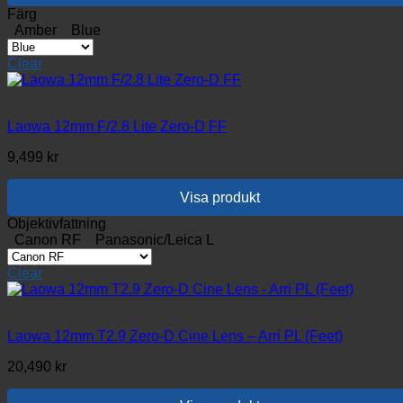
Den
Färg
här
Amber
Blue
produkten
har
Clear
flera
varianter.
De
olika
Laowa 12mm F/2.8 Lite Zero-D FF
alternativen
9,499
kr
kan
väljas
på
Visa produkt
produktsidan
Den
Objektivfattning
här
Canon RF
Panasonic/Leica L
produkten
har
Clear
flera
varianter.
De
olika
Laowa 12mm T2.9 Zero-D Cine Lens – Arri PL (Feet)
alternativen
20,490
kr
kan
väljas
på