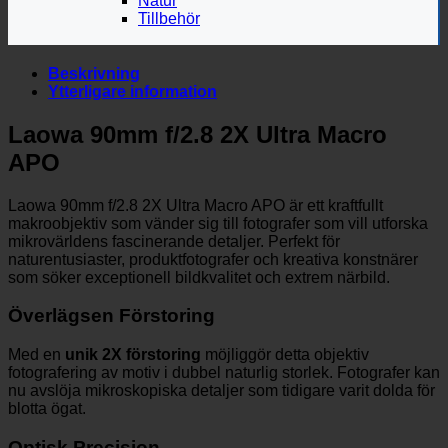
Natur
Tillbehör
Beskrivning
Ytterligare information
Laowa 90mm f/2.8 2X Ultra Macro
APO
Laowa 90mm f/2.8 2X Ultra Macro APO är ett kraftfullt
makroobjektiv som vänder sig till fotografer som vill utforska
mikrovärldens fascinerande detaljer. Perfekt för
naturentusiaster, produktfotografer och kreativa konstnärer
som söker exceptionell bildkvalitet och extrem närbild.
Överlägsen Förstoring
Med en
unik 2X förstoring
möjliggör detta objektiv
fotografering av motiv i dubbel naturlig storlek. Fotografer kan
nu avslöja mikroskopiska detaljer som tidigare varit dolda för
blotta ögat.
Optisk Precision