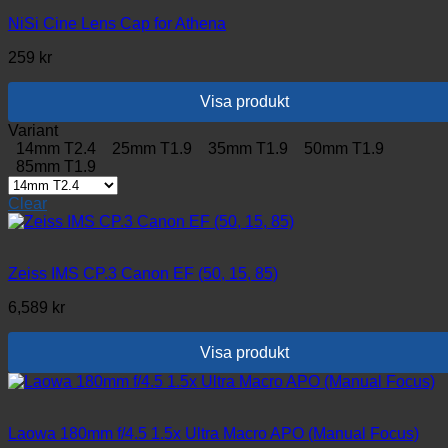
NiSi Cine Lens Cap for Athena
259
kr
Visa produkt
Den
Variant
här
14mm T2.4
25mm T1.9
35mm T1.9
50mm T1.9
produkten
85mm T1.9
har
flera
Clear
varianter.
De
olika
alternativen
Zeiss IMS CP.3 Canon EF (50, 15, 85)
kan
6,589
kr
väljas
på
produktsidan
Visa produkt
Laowa 180mm f/4.5 1.5x Ultra Macro APO (Manual Focus)