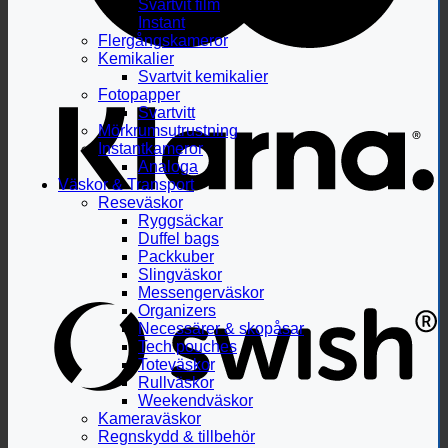
Svartvit film
Instant
Flergångskameror
Kemikalier
Svartvit kemikalier
Fotopapper
Svartvitt
Mörkrumsutrustning
Instantkameror
Analoga
Väskor & Transport
Reseväskor
Ryggsäckar
Duffel bags
Packkuber
Slingväskor
Messengerväskor
Organizers
Necessärer & skopåsar
Tech pouches
Toteväskor
Rullväskor
Weekendväskor
Kameraväskor
Regnskydd & tillbehör