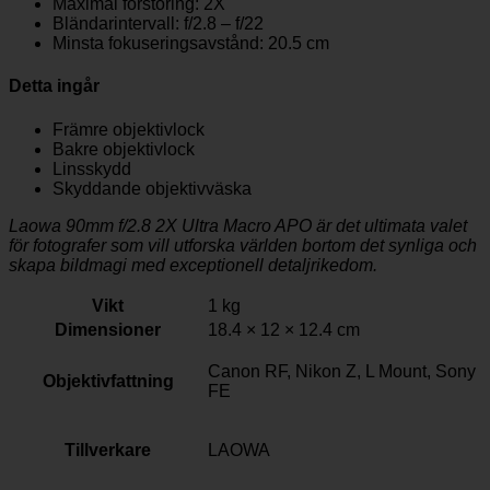
Maximal förstoring: 2X
Bländarintervall: f/2.8 – f/22
Minsta fokuseringsavstånd: 20.5 cm
Detta ingår
Främre objektivlock
Bakre objektivlock
Linsskydd
Skyddande objektivväska
Laowa 90mm f/2.8 2X Ultra Macro APO är det ultimata valet
för fotografer som vill utforska världen bortom det synliga och
skapa bildmagi med exceptionell detaljrikedom.
Vikt
1 kg
Dimensioner
18.4 × 12 × 12.4 cm
Canon RF, Nikon Z, L Mount, Sony
Objektivfattning
FE
Tillverkare
LAOWA