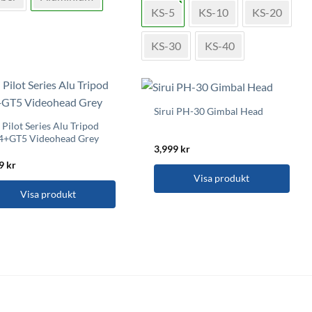
produkten
KS-5
KS-10
KS-20
har
flera
nter.
KS-30
KS-40
varianter.
De
a
olika
rnativen
alternativen
Sirui PH-30 Gimbal Head
kan
s
i Pilot Series Alu Tripod
väljas
4+GT5 Videohead Grey
på
uktsidan
3,999
kr
produktsidan
99
kr
Visa produkt
Visa produkt