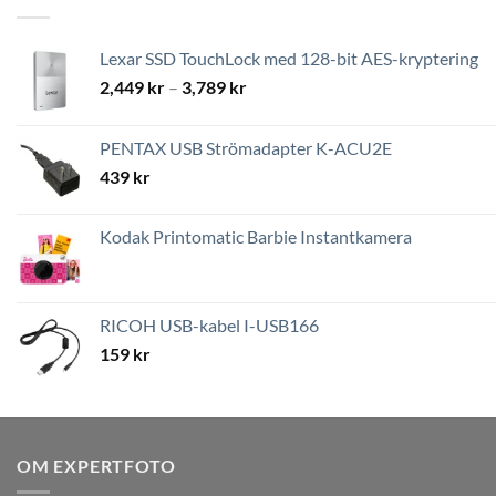
Lexar SSD TouchLock med 128-bit AES-kryptering
Prisintervall:
2,449
kr
–
3,789
kr
2,449 kr
till
PENTAX USB Strömadapter K-ACU2E
3,789 kr
439
kr
Kodak Printomatic Barbie Instantkamera
RICOH USB-kabel I-USB166
159
kr
OM EXPERTFOTO