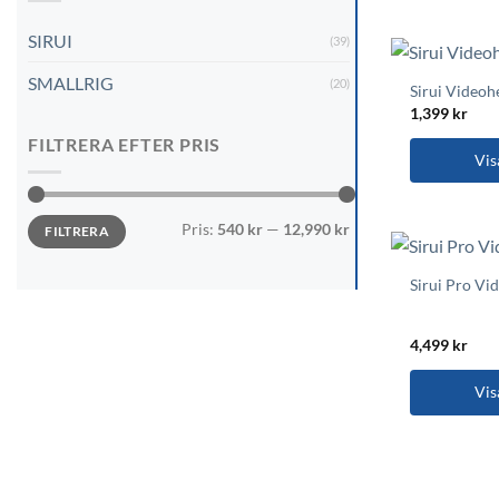
SIRUI
(39)
SMALLRIG
(20)
Sirui Video
1,399
kr
FILTRERA EFTER PRIS
Vis
Min
Max
Pris:
540 kr
—
12,990 kr
FILTRERA
pris
pris
Sirui Pro V
4,499
kr
Vis