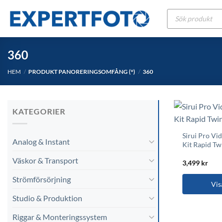
Skip
Produktsökning
to
content
360
HEM
/
PRODUKT PANORERINGSOMFÅNG (°)
/
360
KATEGORIER
Sirui Pro Vi
Analog & Instant
Kit Rapid T
Väskor & Transport
3,499
kr
Strömförsörjning
Vis
Studio & Produktion
Riggar & Monteringssystem