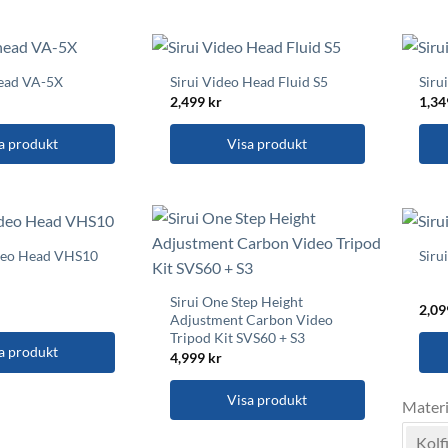
head VA-5X
Sirui Video Head Fluid S5
Siru
2,499
kr
1,3
a produkt
Visa produkt
ideo Head VHS10
Siru
Sirui One Step Height
2,0
Adjustment Carbon Video
Tripod Kit SVS60 + S3
a produkt
4,999
kr
Den
Visa produkt
Materi
här
prod
Kolf