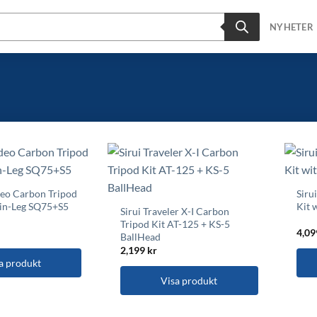
NYHETER
deo Carbon Tripod
Siru
win-Leg SQ75+S5
Kit 
Sirui Traveler X-I Carbon
Tripod Kit AT-125 + KS-5
4,0
BallHead
2,199
kr
a produkt
Visa produkt