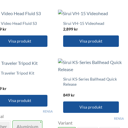
i Video Head Fluid S3
Sirui VH-15 Videohead
49
kr
2,899
kr
Visa produkt
Visa produkt
i Traveler Tripod Kit
Sirui KS-Series Ballhead Quick
Release
99
kr
849
kr
Visa produkt
Visa produkt
RENSA
al
Den
RENSA
Variant
här
ukten
iber
Aluminium