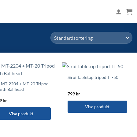
Sirui Tabletop tripod TT-50
i MT-2204 + MT-20 Tripod
with Ballhead
799
kr
99
kr
Visa produkt
Visa produkt