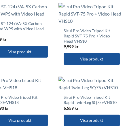
i ST-124+VA-5X Carbon
od WPS with Video Head
Sirui Pro Video Tripod Kit
Rapid SVT-75 Pro + Video
99
kr
Head VHS10
9,999
kr
Visa produkt
Visa produkt
i Pro Video tripod Kit
Sirui Pro Video Tripod Kit
00+VHS18
Rapid Twin-Leg SQ75+VHS10
290
kr
6,559
kr
Visa produkt
Visa produkt