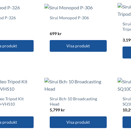
od P-326
Sirui Monopod P-306
Siru
Trip
699
kr
3,1
a produkt
Visa produkt
deo Tripod Kit
Sirui Bch-10 Broadcasting
Siru
5+VHS10
Head
SQ1
5,799
kr
10,
a produkt
Visa produkt