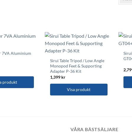
har
flera
varia
De
olik
alte
kan
välja
er 7VA Aluminium
Siru
på
GT0
Sirui Table Tripod / Low Angle
prod
Monopod Feet & Supporting
2,7
Adapter P-36 Kit
1,399
kr
a produkt
Visa produkt
VÅRA BÄSTSÄLJARE