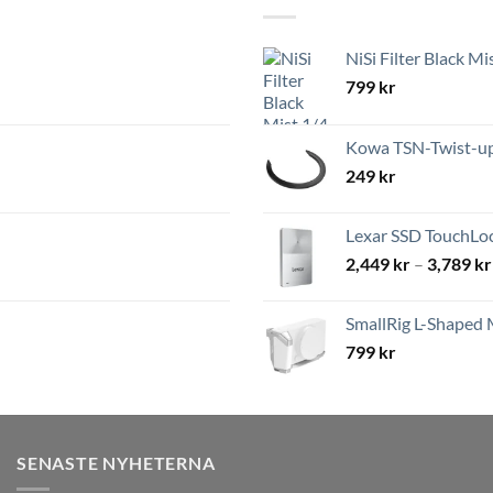
NiSi Filter Black Mi
799
kr
Kowa TSN-Twist-up 
249
kr
Lexar SSD TouchLoc
2,449
kr
–
3,789
kr
SmallRig L-Shaped 
799
kr
SENASTE NYHETERNA