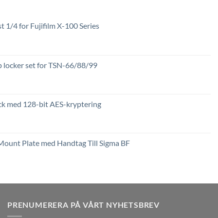
st 1/4 for Fujifilm X-100 Series
locker set for TSN-66/88/99
k med 128-bit AES-kryptering
Prisintervall:
2,449 kr
till
Mount Plate med Handtag Till Sigma BF
3,789 kr
PRENUMERERA PÅ VÅRT NYHETSBREV