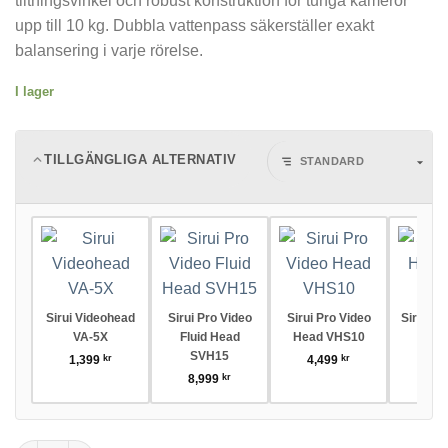
tiltningsvinkel och robust konstruktion för tunga kameror
upp till 10 kg. Dubbla vattenpass säkerställer exakt
balansering i varje rörelse.
I lager
TILLGÄNGLIGA ALTERNATIV
Sirui Videohead
Sirui Pro Video
Sirui Pro Video
Sirui Vi
VA-5X
Fluid Head
Head VHS10
Flui
SVH15
1,399
kr
4,499
kr
1,3
8,999
kr