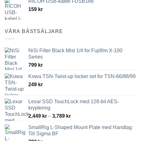
RICOH USB-kabel I-USB166
159
kr
VÅRA BÄSTSÄLJARE
NiSi Filter Black Mist 1/4 for Fujifilm X-100
Series
799
kr
Kowa TSN-Twist-up locker set for TSN-66/88/99
249
kr
Lexar SSD TouchLock med 128-bit AES-
kryptering
Prisintervall:
2,449
kr
–
3,789
kr
2,449 kr
SmallRig L-Shaped Mount Plate med Handtag
till
Till Sigma BF
3,789 kr