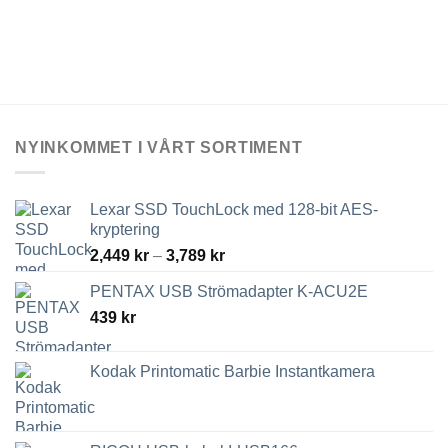
NYINKOMMET I VÅRT SORTIMENT
Lexar SSD TouchLock med 128-bit AES-
kryptering
Prisintervall:
2,449
kr
–
3,789
kr
2,449 kr
PENTAX USB Strömadapter K-ACU2E
till
439
kr
3,789 kr
Kodak Printomatic Barbie Instantkamera