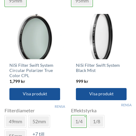
95mm
95mm
alternativen
alternativen
kan
kan
väljas
väljas
på
på
produktsidan
produktsidan
NiSi Filter Swift System
NiSi Filter Swift System
Circular Polarizer True
Black Mist
Color CPL
1,799
kr
999
kr
Visa produkt
Visa produkt
Den
Den
RENSA
RENSA
här
här
Filterdiameter
Effektstyrka
produkten
produkten
49mm
52mm
1/4
1/8
har
har
flera
flera
+7 till
varianter.
varianter.
55mm