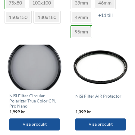
75x80
100x100
39mm
46mm
har
har
flera
flera
+11 till
varianter.
varianter.
150x150
180x180
49mm
De
De
olika
olika
95mm
alternativen
alternativen
kan
kan
väljas
väljas
på
på
produktsidan
produktsidan
NiSi Filter Circular
NiSi Filter AIR Protector
Polarizer True Color CPL
Pro Nano
1,999
kr
1,399
kr
Visa produkt
Visa produkt
Den
Den