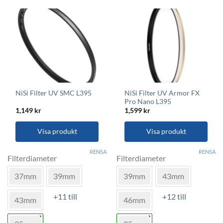
kan
kan
väljas
väljas
på
på
produktsidan
produktsidan
NiSi Filter UV Armor FX
NiSi Filter UV SMC L395
Pro Nano L395
1,149
kr
1,599
kr
Visa produkt
Visa produkt
Den
Den
RENSA
RENSA
här
här
Filterdiameter
Filterdiameter
produkten
produkten
37mm
39mm
39mm
43mm
har
har
flera
flera
+11 till
+12 till
varianter.
varianter.
43mm
46mm
De
De
olika
olika