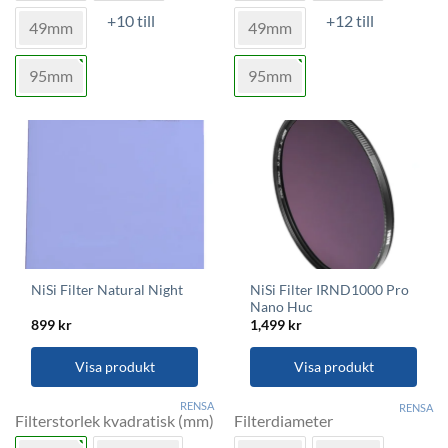
flera
flera
+10 till
+12 till
varianter.
varianter.
49mm
49mm
De
De
olika
olika
95mm
95mm
alternativen
alternativen
kan
kan
väljas
väljas
på
på
produktsidan
produktsidan
NiSi Filter IRND1000 Pro
NiSi Filter Natural Night
Nano Huc
899
kr
1,499
kr
Visa produkt
Visa produkt
Den
Den
RENSA
RENSA
här
här
Filterstorlek kvadratisk (mm)
Filterdiameter
produkten
produkten