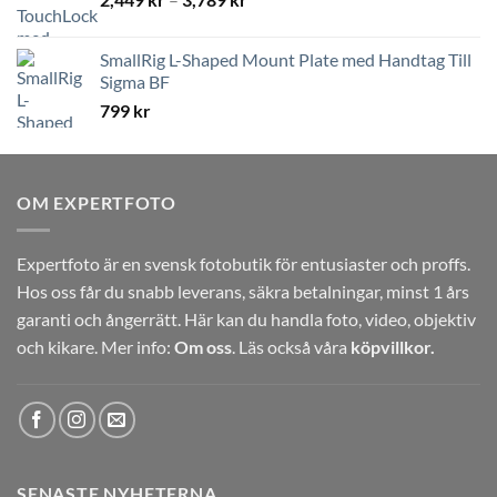
2,449 kr
till
SmallRig L-Shaped Mount Plate med Handtag Till
3,789 kr
Sigma BF
799
kr
OM EXPERTFOTO
Expertfoto är en svensk fotobutik för entusiaster och proffs.
Hos oss får du snabb leverans, säkra betalningar, minst 1 års
garanti och ångerrätt. Här kan du handla foto, video, objektiv
och kikare. Mer info:
Om oss
. Läs också våra
köpvillkor.
SENASTE NYHETERNA