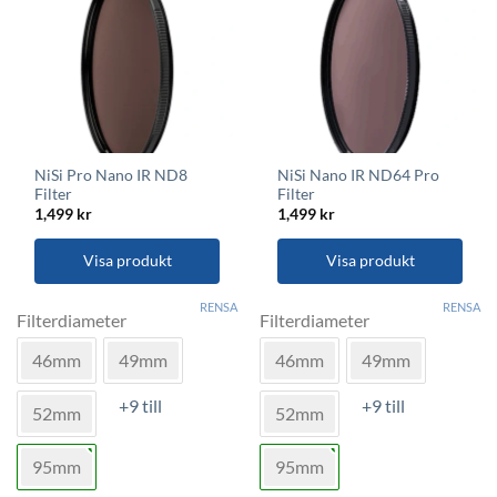
alternativen
alternativen
kan
kan
väljas
väljas
på
på
produktsidan
produktsidan
NiSi Pro Nano IR ND8
NiSi Nano IR ND64 Pro
Filter
Filter
1,499
kr
1,499
kr
Visa produkt
Visa produkt
Den
Den
RENSA
RENSA
här
här
Filterdiameter
Filterdiameter
produkten
produkten
46mm
49mm
46mm
49mm
har
har
flera
flera
+9 till
+9 till
varianter.
varianter.
52mm
52mm
De
De
olika
olika
95mm
95mm
alternativen
alternativen