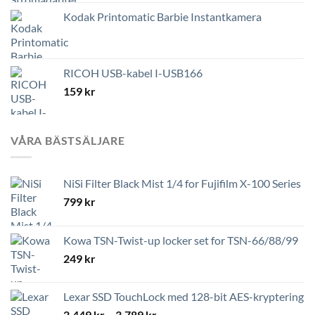
Kodak Printomatic Barbie Instantkamera
RICOH USB-kabel I-USB166
159
kr
VÅRA BÄSTSÄLJARE
NiSi Filter Black Mist 1/4 for Fujifilm X-100 Series
799
kr
Kowa TSN-Twist-up locker set for TSN-66/88/99
249
kr
Lexar SSD TouchLock med 128-bit AES-kryptering
Prisintervall:
2,449
kr
–
3,789
kr