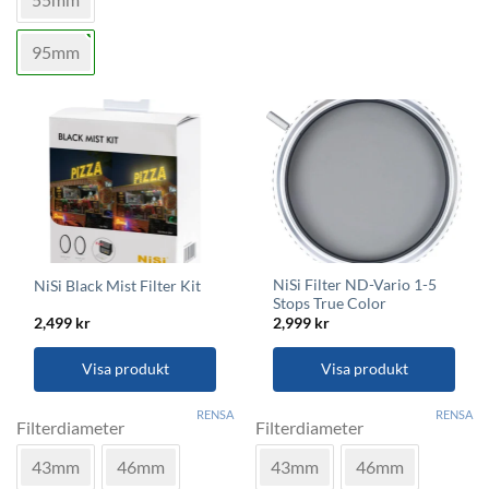
De
De
olika
olika
95mm
alternativen
alternativen
kan
kan
väljas
väljas
på
på
produktsidan
produktsidan
NiSi Filter ND-Vario 1-5
NiSi Black Mist Filter Kit
Stops True Color
2,499
kr
2,999
kr
Visa produkt
Visa produkt
Den
Den
RENSA
RENSA
här
här
Filterdiameter
Filterdiameter
produkten
produkten
43mm
46mm
43mm
46mm
har
har