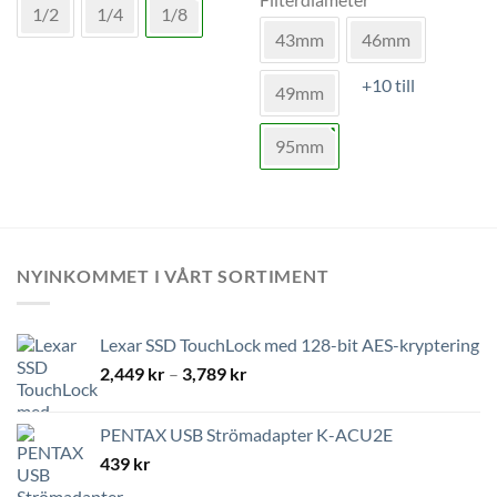
1/2
1/4
1/8
har
produkten
43mm
46mm
flera
har
varianter.
flera
+10 till
De
varianter.
49mm
olika
De
alternativen
olika
95mm
kan
alternativen
väljas
kan
på
väljas
produktsidan
på
produktsidan
NYINKOMMET I VÅRT SORTIMENT
Lexar SSD TouchLock med 128-bit AES-kryptering
Prisintervall:
2,449
kr
–
3,789
kr
2,449 kr
till
PENTAX USB Strömadapter K-ACU2E
3,789 kr
439
kr