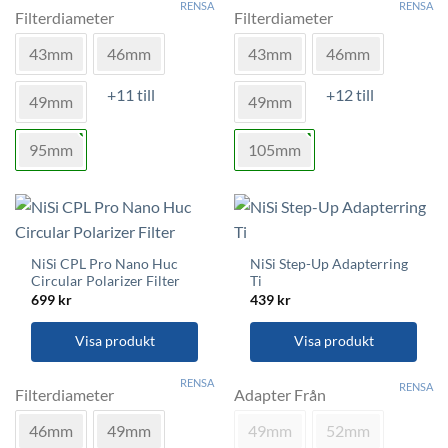
RENSA
RENSA
här
här
Filterdiameter
Filterdiameter
produkten
produkten
43mm
46mm
43mm
46mm
har
har
flera
flera
+11 till
+12 till
varianter.
varianter.
49mm
49mm
De
De
olika
olika
95mm
105mm
alternativen
alternativen
kan
kan
väljas
väljas
på
på
produktsidan
produktsidan
NiSi CPL Pro Nano Huc
NiSi Step-Up Adapterring
Circular Polarizer Filter
Ti
699
kr
439
kr
Visa produkt
Visa produkt
Den
Den
RENSA
RENSA
här
här
Filterdiameter
Adapter Från
produkten
produkten
46mm
49mm
49mm
52mm
har
har