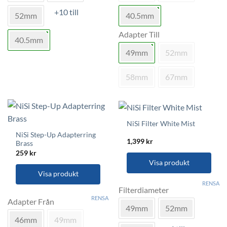
flera
flera
+10 till
varianter.
varianter.
52mm
40.5mm
De
De
Adapter Till
olika
olika
40.5mm
alternativen
alternativen
49mm
52mm
kan
kan
väljas
väljas
58mm
67mm
på
på
produktsidan
produktsidan
NiSi Filter White Mist
NiSi Step-Up Adapterring
1,399
kr
Brass
259
kr
Visa produkt
Visa produkt
Den
RENSA
här
Filterdiameter
Den
RENSA
produkten
här
Adapter Från
49mm
52mm
har
produkten
46mm
49mm
flera
har