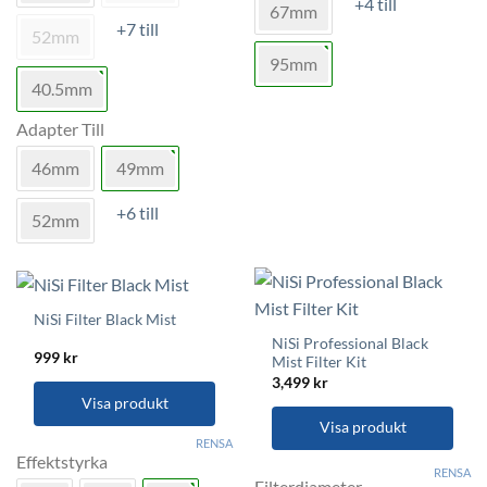
+4 till
varianter.
67mm
flera
+7 till
De
varianter.
52mm
olika
De
95mm
alternativen
olika
40.5mm
kan
alternativen
väljas
kan
Adapter Till
på
väljas
46mm
49mm
produktsidan
på
produktsidan
+6 till
52mm
NiSi Filter Black Mist
NiSi Professional Black
999
kr
Mist Filter Kit
3,499
kr
Visa produkt
Visa produkt
Den
RENSA
här
Effektstyrka
Den
RENSA
produkten
här
Filterdiameter