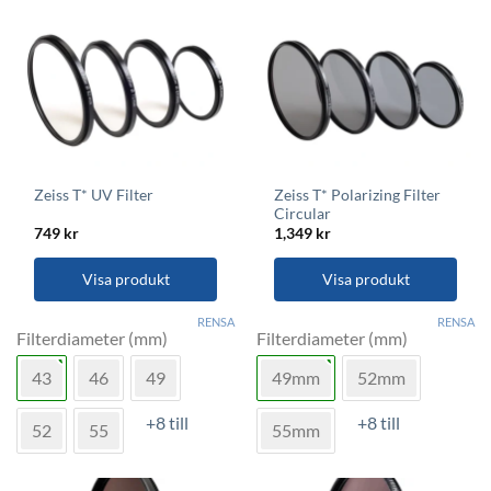
Zeiss T* Polarizing Filter
Zeiss T* UV Filter
Circular
749
kr
1,349
kr
Visa produkt
Visa produkt
Den
Den
RENSA
RENSA
här
här
Filterdiameter (mm)
Filterdiameter (mm)
produkten
produkten
43
46
49
49mm
52mm
har
har
flera
flera
+8 till
+8 till
varianter.
varianter.
52
55
55mm
De
De
olika
olika