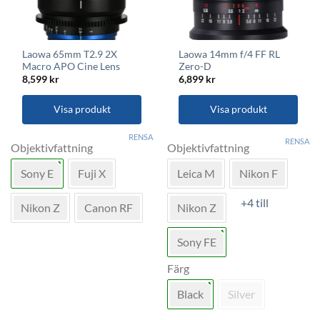
Laowa 65mm T2.9 2X
Laowa 14mm f/4 FF RL
Macro APO Cine Lens
Zero-D
8,599
kr
6,899
kr
Visa produkt
Visa produkt
Den
Den
RENSA
RENSA
här
här
Objektivfattning
Objektivfattning
produkten
produkten
Sony E
Fuji X
Leica M
Nikon F
har
har
flera
flera
+4 till
varianter.
varianter.
Nikon Z
Canon RF
Nikon Z
De
De
olika
olika
Sony FE
alternativen
alternativen
kan
kan
Färg
väljas
väljas
Black
Silver
på
på
produktsidan
produktsidan