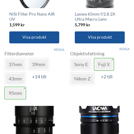
NiSi Filter Pro Nano AIR
Laowa 65mm f/2.8 2X
UV
Ultra Macro Lens
1,599
kr
5,799
kr
Visa produkt
Visa produkt
Den
Den
RENSA
RENSA
här
här
Filterdiameter
Objektivfattning
produkten
produkten
37mm
39mm
Sony E
Fuji X
har
har
flera
flera
+14 till
+2 till
varianter.
varianter.
43mm
Nikon Z
De
De
olika
olika
95mm
alternativen
alternativen
kan
kan
väljas
väljas
på
på
produktsidan
produktsidan