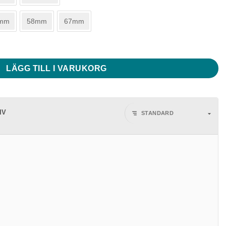
mm
58mm
67mm
ängd
LÄGG TILL I VARUKORG
IV