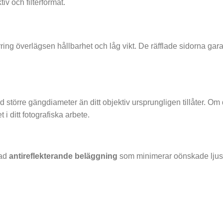
iv och filterformat.
ing överlägsen hållbarhet och låg vikt. De räfflade sidorna gar
d större gängdiameter än ditt objektiv ursprungligen tillåter. 
et i ditt fotografiska arbete.
lad
antireflekterande beläggning
som minimerar oönskade ljusref