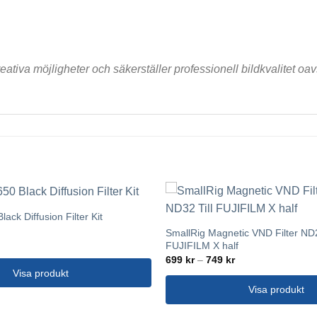
tiva möjligheter och säkerställer professionell bildkvalitet oavse
ack Diffusion Filter Kit
SmallRig Magnetic VND Filter ND2
FUJIFILM X half
Prisintervall:
699
kr
–
749
kr
699 kr
Visa produkt
till
749 kr
Visa produkt
Den