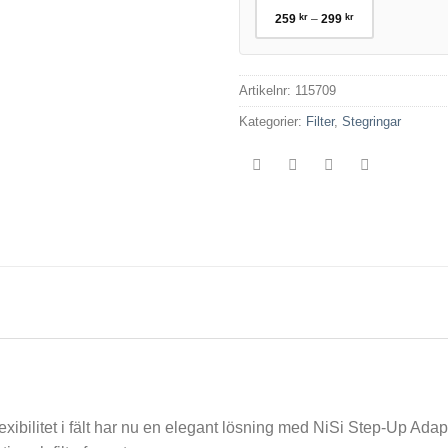
Prisintervall:
259
kr
–
299
kr
259 kr
till
299 kr
Artikelnr:
115709
Kategorier:
Filter
,
Stegringar
flexibilitet i fält har nu en elegant lösning med NiSi Step-Up Ad