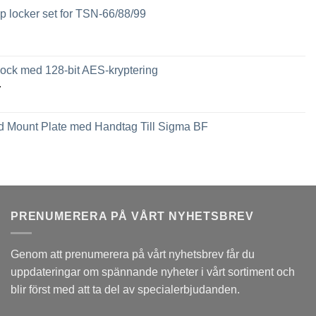
 locker set for TSN-66/88/99
ck med 128-bit AES-kryptering
Prisintervall:
r
2,449 kr
till
 Mount Plate med Handtag Till Sigma BF
3,789 kr
PRENUMERERA PÅ VÅRT NYHETSBREV
Genom att prenumerera på vårt nyhetsbrev får du
uppdateringar om spännande nyheter i vårt sortiment och
blir först med att ta del av specialerbjudanden.