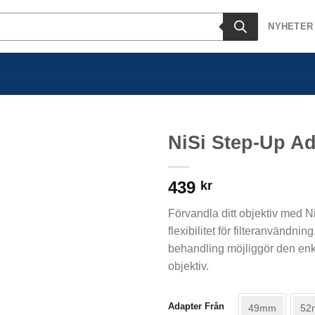
NYHETER
NiSi Step-Up Ad
439
kr
Förvandla ditt objektiv med Ni
flexibilitet för filteranvändni
behandling möjliggör den enke
objektiv.
Adapter Från
49mm
52