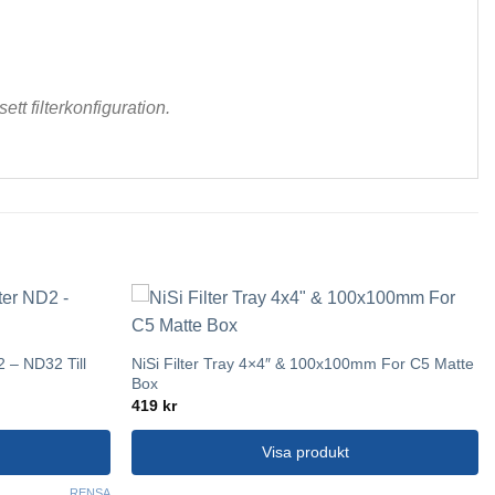
tt filterkonfiguration.
 – ND32 Till
NiSi Filter Tray 4×4″ & 100x100mm For C5 Matte
Box
419
kr
Visa produkt
RENSA