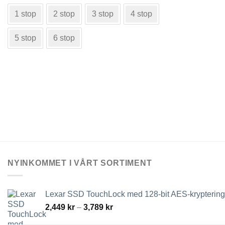
produkten
1 stop
2 stop
3 stop
4 stop
har
flera
5 stop
6 stop
varianter.
De
olika
alternativen
kan
väljas
på
produktsidan
NYINKOMMET I VÅRT SORTIMENT
Lexar SSD TouchLock med 128-bit AES-kryptering
Prisintervall:
2,449
kr
–
3,789
kr
2,449 kr