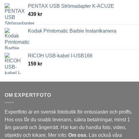
till
PENTAX USB Strömadapter K-ACU2E
3,789 kr
439
kr
Kodak Printomatic Barbie Instantkamera
RICOH USB-kabel I-USB166
159
kr
OM EXPERTFOTO
Expertfoto är en svensk fotobutik för entusiaster och proffs.
Hos oss får du snabb leverans, säkra betalningar, minst 1
års garanti och ångerrätt. Här kan du handla foto, video,
objektiv och kikare. Mer info:
Om oss
. Läs också våra