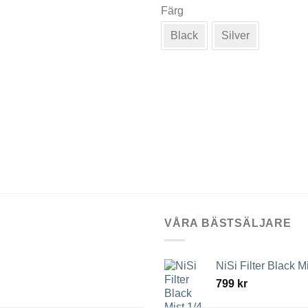
Färg
här
produkten
Black
Silver
har
flera
varianter.
De
olika
alternativen
kan
väljas
på
produktsidan
VÅRA BÄSTSÄLJARE
NiSi Filter Black M
799
kr