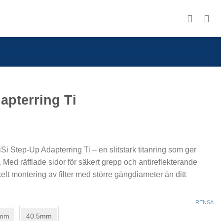
apterring Ti
Si Step-Up Adapterring Ti – en slitstark titanring som ger
ng. Med räfflade sidor för säkert grepp och antireflekterande
lt montering av filter med större gängdiameter än ditt
RENSA
mm
40.5mm