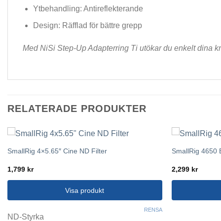
Ytbehandling: Antireflekterande
Design: Räfflad för bättre grepp
Med NiSi Step-Up Adapterring Ti utökar du enkelt dina krea
RELATERADE PRODUKTER
SmallRig 4×5.65″ Cine ND Filter
SmallRig 4650 Bl
1,799
kr
2,299
kr
Visa produkt
Den
RENSA
ND-Styrka
här