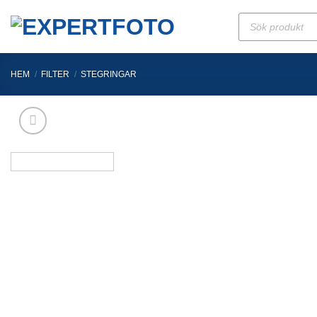
Skip
Produktsökning
to
content
HEM
/
FILTER
/
STEGRINGAR