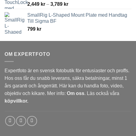
Prisintervall:
2,449
kr
–
3,789
kr
2,449 kr
SmallRig L-Shaped Mount Plate med Handtag
till
Till Sigma BF
3,789 kr
799
kr
OM EXPERTFOTO
Expertfoto är en svensk fotobutik för entusiaster och proffs.
Hos oss får du snabb leverans, säkra betalningar, minst 1
års garanti och ångerrätt. Här kan du handla foto, video,
objektiv och kikare. Mer info:
Om oss
. Läs också våra
köpvillkor.