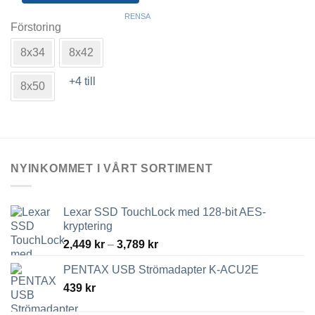
Den
RENSA
här
Förstoring
produkten
8x34
8x42
har
flera
+4 till
varianter.
8x50
De
olika
alternativen
kan
väljas
NYINKOMMET I VÅRT SORTIMENT
på
produktsidan
Lexar SSD TouchLock med 128-bit AES-
kryptering
Prisintervall:
2,449
kr
–
3,789
kr
2,449 kr
PENTAX USB Strömadapter K-ACU2E
till
439
kr
3,789 kr