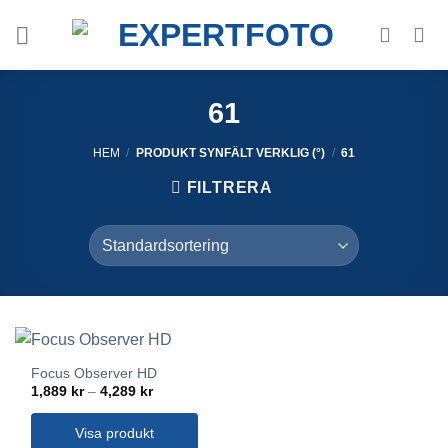
Skip
to
content
61
HEM
/
PRODUKT SYNFÄLT VERKLIG (°)
/
61
FILTRERA
Focus Observer HD
Prisintervall:
1,889
kr
–
4,289
kr
1,889 kr
till
4,289 kr
Visa produkt