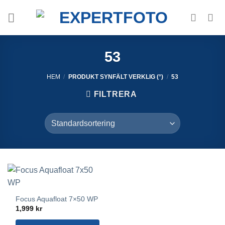
Skip
to
content
53
HEM
/
PRODUKT SYNFÄLT VERKLIG (°)
/
53
FILTRERA
Focus Aquafloat 7×50 WP
1,999
kr