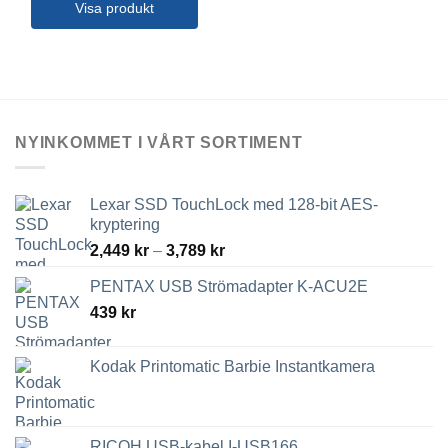
Visa produkt
NYINKOMMET I VÅRT SORTIMENT
Lexar SSD TouchLock med 128-bit AES-
kryptering
Prisintervall:
2,449
kr
–
3,789
kr
2,449 kr
PENTAX USB Strömadapter K-ACU2E
till
439
kr
3,789 kr
Kodak Printomatic Barbie Instantkamera
RICOH USB-kabel I-USB166