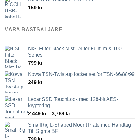
159
kr
VÅRA BÄSTSÄLJARE
NiSi Filter Black Mist 1/4 for Fujifilm X-100
Series
799
kr
Kowa TSN-Twist-up locker set for TSN-66/88/99
249
kr
Lexar SSD TouchLock med 128-bit AES-
kryptering
Prisintervall:
2,449
kr
–
3,789
kr
2,449 kr
SmallRig L-Shaped Mount Plate med Handtag
till
Till Sigma BF
3,789 kr
799
kr