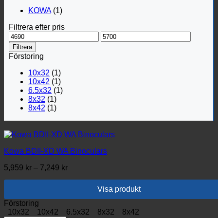
KOWA
(1)
Filtrera efter pris
Min
Max
pris
pris
Filtrera
Förstoring
10x32
(1)
10x42
(1)
6.5x32
(1)
8x32
(1)
8x42
(1)
Kowa BDII-XD WA Binoculars
Prisintervall:
5,959
kr
–
7,249
kr
5,959 kr
till
Visa produkt
7,249 kr
Den
Förstoring
här
10x32
10x42
6.5x32
8x32
8x42