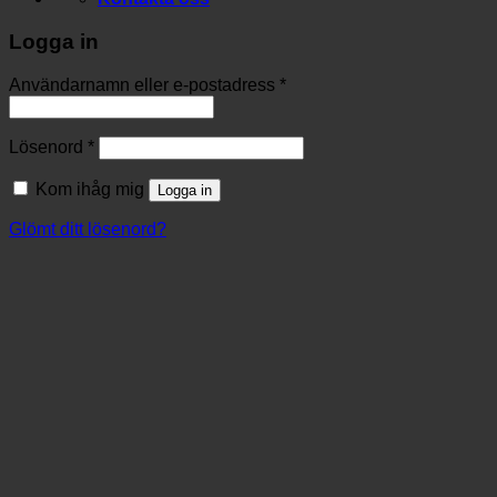
Logga in
Användarnamn eller e-postadress
*
Lösenord
*
Kom ihåg mig
Logga in
Glömt ditt lösenord?