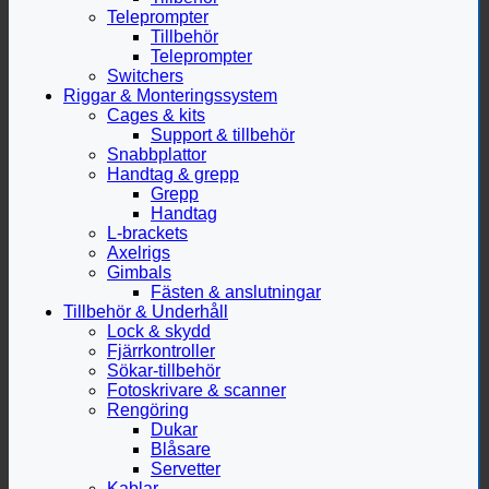
Teleprompter
Tillbehör
Teleprompter
Switchers
Riggar & Monteringssystem
Cages & kits
Support & tillbehör
Snabbplattor
Handtag & grepp
Grepp
Handtag
L-brackets
Axelrigs
Gimbals
Fästen & anslutningar
Tillbehör & Underhåll
Lock & skydd
Fjärrkontroller
Sökar-tillbehör
Fotoskrivare & scanner
Rengöring
Dukar
Blåsare
Servetter
Kablar