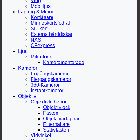
Vlog
Mobilljus
Lagring & Minne
Kortläsare
Minneskortsfodral
SD-kort
Externa hårddiskar
NAS
CFexpress
Ljud
Mikrofoner
Kameramonterade
Kameror
Engångskameror
Flergångskameror
360-Kameror
Instantkameror
Objektiv
Objektivtillbehör
Objektivlock
Fästen
Objektivadaptrar
Filterhållare
Stativfästen
Vidvinkel