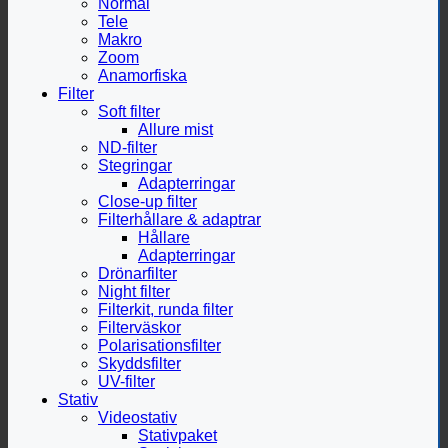
Normal
Tele
Makro
Zoom
Anamorfiska
Filter
Soft filter
Allure mist
ND-filter
Stegringar
Adapterringar
Close-up filter
Filterhållare & adaptrar
Hållare
Adapterringar
Drönarfilter
Night filter
Filterkit, runda filter
Filterväskor
Polarisationsfilter
Skyddsfilter
UV-filter
Stativ
Videostativ
Stativpaket