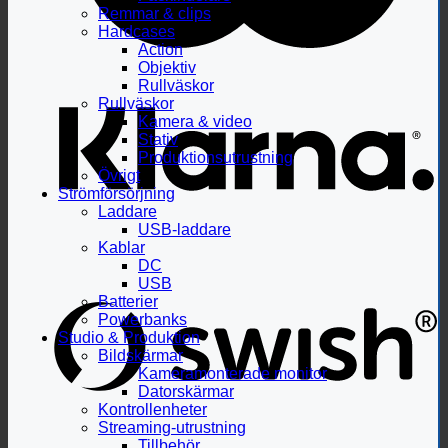
Remmar & clips
Hardcases
Action
Objektiv
Rullväskor
Rullväskor
Kamera & video
Stativ
Produktionsutrustning
Övrigt
Strömförsörjning
Laddare
USB-laddare
Kablar
DC
USB
Batterier
Powerbanks
Studio & Produktion
Bildskärmar
Kameramonterade monitor
Datorskärmar
Kontrollenheter
Streaming-utrustning
Tillbehör