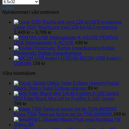
produkten
har
Clear
flera
Nyinkommet i vårt sortiment
varianter.
De
olika
Lexar SSD TouchLock med 128-bit AES-kryptering
Prisintervall:
alternativen
2,449
kr
–
3,789
kr
2,449 kr
kan
PENTAX
till
väljas
USB Strömadapter K-ACU2E
439
kr
3,789 kr
på
Kodak
produktsidan
Printomatic Barbie Instantkamera
RICOH USB-kabel I-
USB166
159
kr
Våra bästsäljare
Focus
Sports Optics Solar Eclipse glasses
89
kr
NiSi Filter Black Mist 1/4 for Fujifilm X-100 Series
799
kr
Kowa TSN-Twist-up locker set for TSN-66/88/99
249
kr