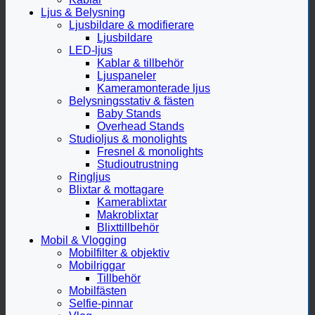
Ljus & Belysning
Ljusbildare & modifierare
Ljusbildare
LED-ljus
Kablar & tillbehör
Ljuspaneler
Kameramonterade ljus
Belysningsstativ & fästen
Baby Stands
Overhead Stands
Studioljus & monolights
Fresnel & monolights
Studioutrustning
Ringljus
Blixtar & mottagare
Kamerablixtar
Makroblixtar
Blixttillbehör
Mobil & Vlogging
Mobilfilter & objektiv
Mobilriggar
Tillbehör
Mobilfästen
Selfie-pinnar