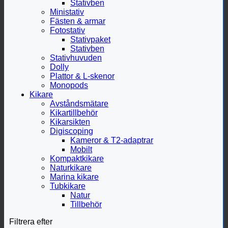
Stativben
Ministativ
Fästen & armar
Fotostativ
Stativpaket
Stativben
Stativhuvuden
Dolly
Plattor & L-skenor
Monopods
Kikare
Avståndsmätare
Kikartillbehör
Kikarsikten
Digiscoping
Kameror & T2-adaptrar
Mobilt
Kompaktkikare
Naturkikare
Marina kikare
Tubkikare
Natur
Tillbehör
Filtrera efter