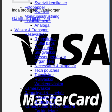
Svartvit kemikalier
Fotopapper
Inga produkter i varukorgen.
Svartvitt
Mörkrumsutrustning
Gå tillbaka till butiken
Instantkameror
Analoga
Väskor & Transport
Reseväskor
Ryggsäckar
Duffel bags
Packkuber
Slingväskor
Messengerväskor
Organizers
Necessärer & skopåsar
Tech pouches
Toteväskor
Rullväskor
Weekendväskor
Kameraväskor
Regnskydd & tillbehör
Reservdelar
Regnskydd
Kamerakuber & fackindelare
Fackindelare