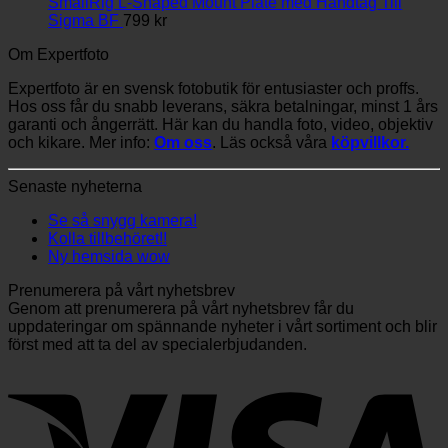
SmallRig L-Shaped Mount Plate med Handtag Till
Sigma BF
799
kr
Om Expertfoto
Expertfoto är en svensk fotobutik för entusiaster och proffs.
Hos oss får du snabb leverans, säkra betalningar, minst 1 års
garanti och ångerrätt. Här kan du handla foto, video, objektiv
och kikare. Mer info:
Om oss
. Läs också våra
köpvillkor.
Senaste nyheterna
Se så snygg kamera!
Kolla tillbehöret!!
Ny hemsida wow
Prenumerera på vårt nyhetsbrev
Genom att prenumerera på vårt nyhetsbrev får du
uppdateringar om spännande nyheter i vårt sortiment och blir
först med att ta del av specialerbjudanden.