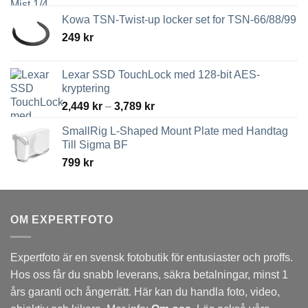
Kowa TSN-Twist-up locker set for TSN-66/88/99
249
kr
Lexar SSD TouchLock med 128-bit AES-
kryptering
Prisintervall:
2,449
kr
–
3,789
kr
2,449 kr
SmallRig L-Shaped Mount Plate med Handtag
till
Till Sigma BF
3,789 kr
799
kr
OM EXPERTFOTO
Expertfoto är en svensk fotobutik för entusiaster och proffs.
Hos oss får du snabb leverans, säkra betalningar, minst 1
års garanti och ångerrätt. Här kan du handla foto, video,