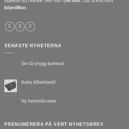
objektiv och kikare. Mer info:
Om oss
. Läs också våra
köpvillkor.
SENASTE NYHETERNA
Se så snygg kamera!
Kolla tillbehöret!!
Ny hemsida wow
PRENUMERERA PÅ VÅRT NYHETSBREV