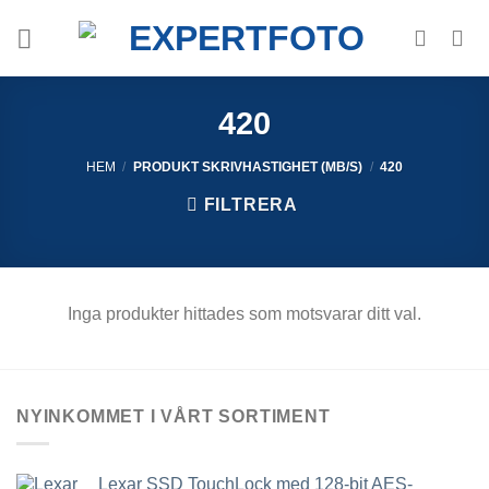
Skip
to
content
420
HEM
/
PRODUKT SKRIVHASTIGHET (MB/S)
/
420
FILTRERA
Inga produkter hittades som motsvarar ditt val.
NYINKOMMET I VÅRT SORTIMENT
Lexar SSD TouchLock med 128-bit AES-