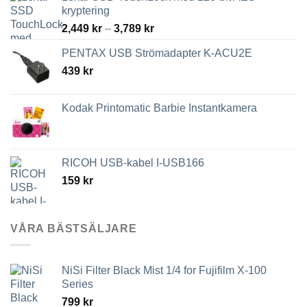
kryptering
Prisintervall:
2,449
kr
–
3,789
kr
2,449 kr
PENTAX USB Strömadapter K-ACU2E
till
439
kr
3,789 kr
Kodak Printomatic Barbie Instantkamera
RICOH USB-kabel I-USB166
159
kr
VÅRA BÄSTSÄLJARE
NiSi Filter Black Mist 1/4 for Fujifilm X-100
Series
799
kr