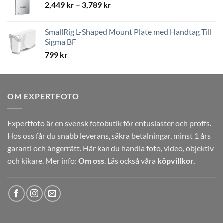
Prisintervall:
2,449
kr
–
3,789
kr
2,449 kr
till
SmallRig L-Shaped Mount Plate med Handtag Till
3,789 kr
Sigma BF
799
kr
OM EXPERTFOTO
Expertfoto är en svensk fotobutik för entusiaster och proffs.
Hos oss får du snabb leverans, säkra betalningar, minst 1 års
garanti och ångerrätt. Här kan du handla foto, video, objektiv
och kikare. Mer info:
Om oss
. Läs också våra
köpvillkor.