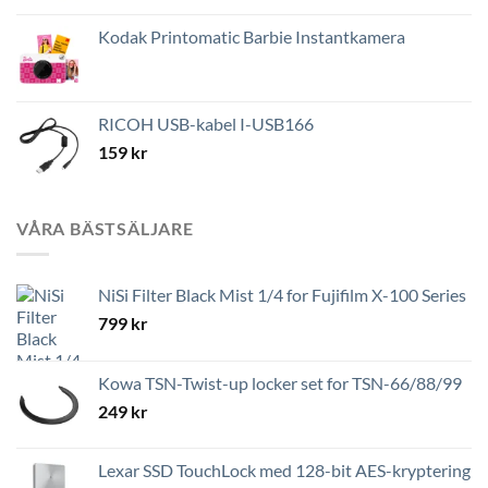
Kodak Printomatic Barbie Instantkamera
RICOH USB-kabel I-USB166
159
kr
VÅRA BÄSTSÄLJARE
NiSi Filter Black Mist 1/4 for Fujifilm X-100 Series
799
kr
Kowa TSN-Twist-up locker set for TSN-66/88/99
249
kr
Lexar SSD TouchLock med 128-bit AES-kryptering