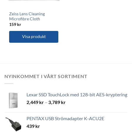
Zeiss Lens Cleaning
Microfibre Cloth
159
kr
Visa produkt
NYINKOMMET I VÅRT SORTIMENT
Lexar SSD TouchLock med 128-bit AES-kryptering
Prisintervall:
2,449
kr
–
3,789
kr
2,449 kr
till
PENTAX USB Strömadapter K-ACU2E
3,789 kr
439
kr