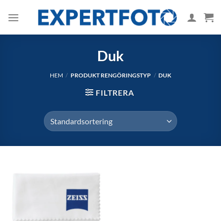
Skip
to
content
Duk
HEM
/
PRODUKT RENGÖRINGSTYP
/
DUK
FILTRERA