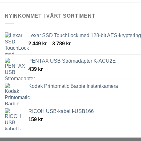
NYINKOMMET I VÅRT SORTIMENT
Lexar SSD TouchLock med 128-bit AES-kryptering
Prisintervall:
2,449
kr
–
3,789
kr
2,449 kr
till
PENTAX USB Strömadapter K-ACU2E
3,789 kr
439
kr
Kodak Printomatic Barbie Instantkamera
RICOH USB-kabel I-USB166
159
kr