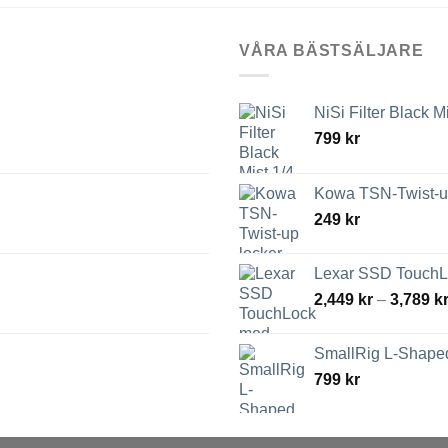
VÅRA BÄSTSÄLJARE
NiSi Filter Black M
799
kr
Kowa TSN-Twist-up
249
kr
Lexar SSD TouchLo
2,449
kr
–
3,789
k
SmallRig L-Shaped
799
kr