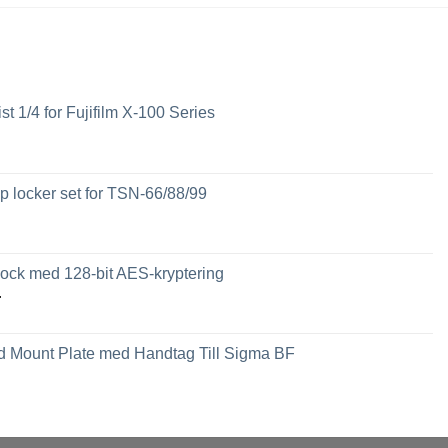
ist 1/4 for Fujifilm X-100 Series
 locker set for TSN-66/88/99
ck med 128-bit AES-kryptering
Prisintervall:
r
2,449 kr
till
 Mount Plate med Handtag Till Sigma BF
3,789 kr