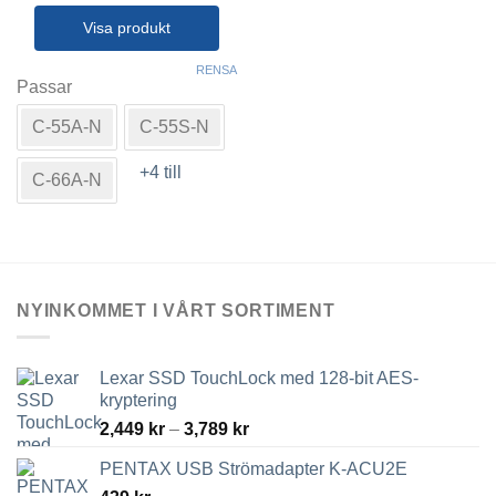
till
3,489 kr
Visa produkt
Den
RENSA
här
Passar
produkten
C-55A-N
C-55S-N
har
flera
+4 till
varianter.
C-66A-N
De
olika
alternativen
kan
väljas
NYINKOMMET I VÅRT SORTIMENT
på
produktsidan
Lexar SSD TouchLock med 128-bit AES-
kryptering
Prisintervall:
2,449
kr
–
3,789
kr
2,449 kr
PENTAX USB Strömadapter K-ACU2E
till