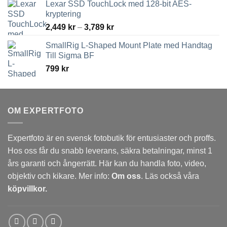
Lexar SSD TouchLock med 128-bit AES-
kryptering
Prisintervall:
2,449
kr
–
3,789
kr
2,449 kr
SmallRig L-Shaped Mount Plate med Handtag
till
Till Sigma BF
3,789 kr
799
kr
OM EXPERTFOTO
Expertfoto är en svensk fotobutik för entusiaster och proffs.
Hos oss får du snabb leverans, säkra betalningar, minst 1
års garanti och ångerrätt. Här kan du handla foto, video,
objektiv och kikare. Mer info:
Om oss
. Läs också våra
köpvillkor.