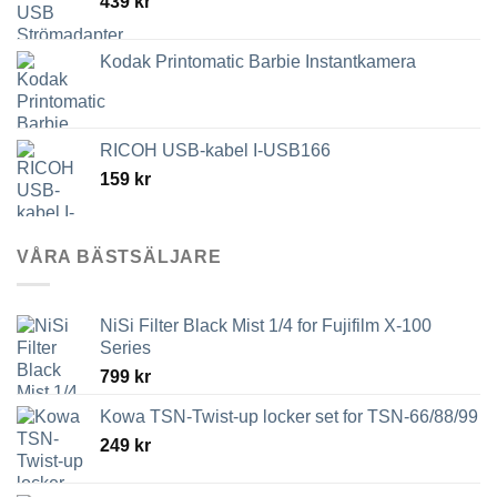
439
kr
3,789 kr
Kodak Printomatic Barbie Instantkamera
RICOH USB-kabel I-USB166
159
kr
VÅRA BÄSTSÄLJARE
NiSi Filter Black Mist 1/4 for Fujifilm X-100
Series
799
kr
Kowa TSN-Twist-up locker set for TSN-66/88/99
249
kr