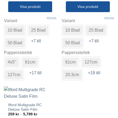
till
till
13,390 kr
13,390 kr
Visa produkt
Visa produkt
Den
Den
RENSA
RENSA
här
här
Variant
Variant
produkten
produkten
10 Blad
25 Blad
10 Blad
25 Blad
har
har
flera
flera
+7 till
+7 till
varianter.
varianter.
50 Blad
50 Blad
De
De
Pappersstorlek
Pappersstorlek
olika
olika
alternativen
alternativen
4x5"
61cm
61cm
127cm
kan
kan
väljas
väljas
+17 till
+19 till
127cm
20.3cm
på
på
produktsidan
produktsidan
Ilford Multigrade RC
Deluxe Satin Film
Prisintervall:
259
kr
–
5,799
kr
259 kr