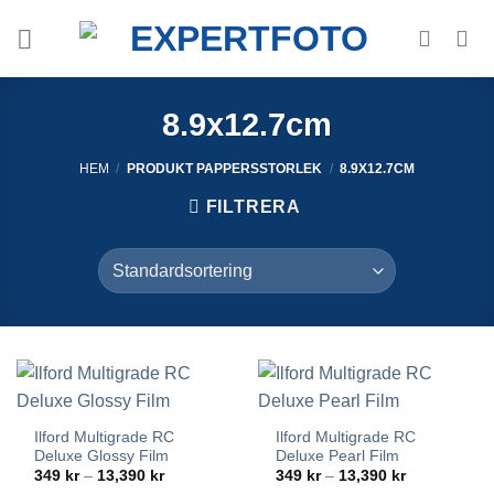
Skip
to
content
8.9x12.7cm
HEM
/
PRODUKT PAPPERSSTORLEK
/
8.9X12.7CM
FILTRERA
Ilford Multigrade RC
Ilford Multigrade RC
Deluxe Glossy Film
Deluxe Pearl Film
Prisintervall:
Prisintervall:
349
kr
–
13,390
kr
349
kr
–
13,390
kr
349 kr
349 kr