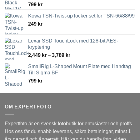
799
kr
Kowa TSN-Twist-up locker set for TSN-66/88/99
249
kr
Lexar SSD TouchLock med 128-bit AES-
kryptering
Prisintervall:
2,449
kr
–
3,789
kr
2,449 kr
SmallRig L-Shaped Mount Plate med Handtag
till
Till Sigma BF
3,789 kr
799
kr
OM EXPERTFOTO
Expertfoto är en svensk fotobutik för entusiaster och proffs.
Hos oss får du snabb leverans, säkra betalningar, minst 1
års garanti och ångerrätt. Här kan du handla foto, video,