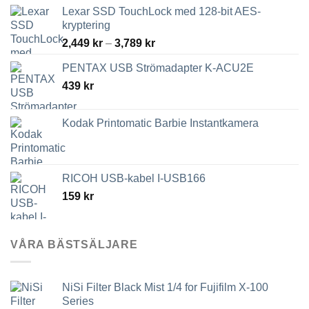
Lexar SSD TouchLock med 128-bit AES-
kryptering
Prisintervall:
2,449
kr
–
3,789
kr
2,449 kr
PENTAX USB Strömadapter K-ACU2E
till
439
kr
3,789 kr
Kodak Printomatic Barbie Instantkamera
RICOH USB-kabel I-USB166
159
kr
VÅRA BÄSTSÄLJARE
NiSi Filter Black Mist 1/4 for Fujifilm X-100
Series