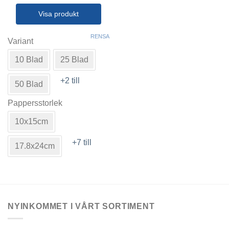
till
5,799 kr
Visa produkt
Den
RENSA
här
Variant
produkten
10 Blad
25 Blad
har
flera
+2 till
varianter.
50 Blad
De
Pappersstorlek
olika
alternativen
10x15cm
kan
väljas
+7 till
17.8x24cm
på
produktsidan
NYINKOMMET I VÅRT SORTIMENT