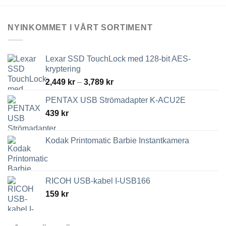
NYINKOMMET I VÅRT SORTIMENT
Lexar SSD TouchLock med 128-bit AES-
kryptering
Prisintervall:
2,449
kr
–
3,789
kr
2,449 kr
PENTAX USB Strömadapter K-ACU2E
till
439
kr
3,789 kr
Kodak Printomatic Barbie Instantkamera
RICOH USB-kabel I-USB166
159
kr