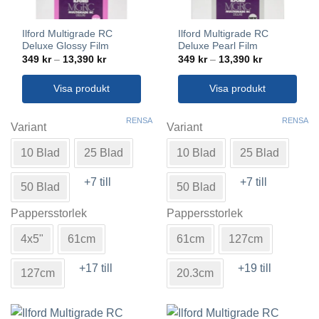
Ilford Multigrade RC
Ilford Multigrade RC
Deluxe Glossy Film
Deluxe Pearl Film
Prisintervall:
Prisintervall:
349
kr
–
13,390
kr
349
kr
–
13,390
kr
349 kr
349 kr
till
till
13,390 kr
13,390 kr
Visa produkt
Visa produkt
Den
Den
RENSA
RENSA
här
här
Variant
Variant
produkten
produkten
10 Blad
25 Blad
10 Blad
25 Blad
har
har
flera
flera
+7 till
+7 till
varianter.
varianter.
50 Blad
50 Blad
De
De
Pappersstorlek
Pappersstorlek
olika
olika
alternativen
alternativen
4x5"
61cm
61cm
127cm
kan
kan
väljas
väljas
+17 till
+19 till
127cm
20.3cm
på
på
produktsidan
produktsidan