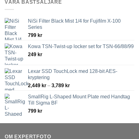
VÅRA BÄSTSÄLJARE
NiSi Filter Black Mist 1/4 for Fujifilm X-100
Series
799
kr
Kowa TSN-Twist-up locker set for TSN-66/88/99
249
kr
Lexar SSD TouchLock med 128-bit AES-
kryptering
Prisintervall:
2,449
kr
–
3,789
kr
2,449 kr
SmallRig L-Shaped Mount Plate med Handtag
till
Till Sigma BF
3,789 kr
799
kr
OM EXPERTFOTO