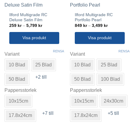
Ilford Multigrade RC
Ilford Multigrade RC
Deluxe Satin Film
Portfolio Pearl
Prisintervall:
Prisintervall:
259
kr
–
5,799
kr
849
kr
–
3,499
kr
259 kr
849 kr
till
till
5,799 kr
3,499 kr
Visa produkt
Visa produkt
Den
Den
RENSA
RENSA
här
här
Variant
Variant
produkten
produkten
10 Blad
25 Blad
10 Blad
25 Blad
har
har
flera
flera
+2 till
varianter.
varianter.
50 Blad
50 Blad
100 Blad
De
De
Pappersstorlek
Pappersstorlek
olika
olika
alternativen
alternativen
10x15cm
10x15cm
24x30cm
kan
kan
väljas
väljas
+7 till
+5 till
17.8x24cm
17.8x24cm
på
på
produktsidan
produktsidan