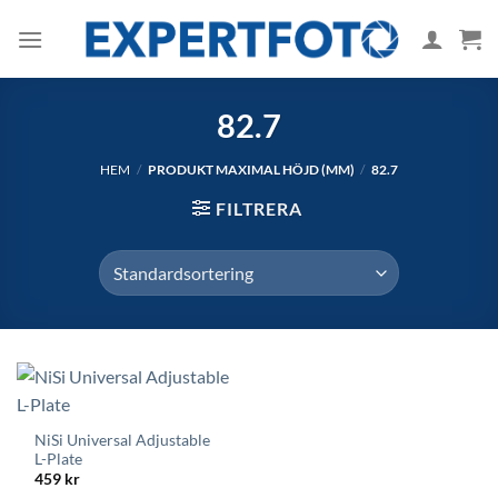
Skip
to
content
82.7
HEM
/
PRODUKT MAXIMAL HÖJD (MM)
/
82.7
FILTRERA
NiSi Universal Adjustable
L-Plate
459
kr