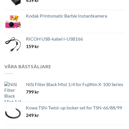
439
kr
Kodak Printomatic Barbie Instantkamera
RICOH USB-kabel I-USB166
159
kr
VÅRA BÄSTSÄLJARE
NiSi Filter Black Mist 1/4 for Fujifilm X-100 Series
799
kr
Kowa TSN-Twist-up locker set for TSN-66/88/99
249
kr