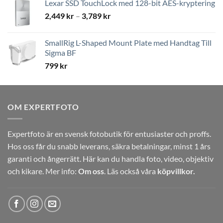
Lexar SSD TouchLock med 128-bit AES-kryptering
Prisintervall:
2,449
kr
–
3,789
kr
2,449 kr
till
SmallRig L-Shaped Mount Plate med Handtag Till
3,789 kr
Sigma BF
799
kr
OM EXPERTFOTO
Expertfoto är en svensk fotobutik för entusiaster och proffs.
Hos oss får du snabb leverans, säkra betalningar, minst 1 års
garanti och ångerrätt. Här kan du handla foto, video, objektiv
och kikare. Mer info:
Om oss
. Läs också våra
köpvillkor.