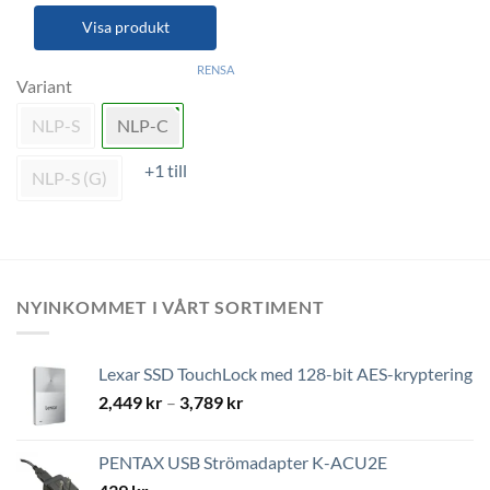
Visa produkt
Den
RENSA
här
Variant
produkten
NLP-S
NLP-C
har
flera
+1 till
varianter.
NLP-S (G)
De
olika
alternativen
kan
väljas
NYINKOMMET I VÅRT SORTIMENT
på
produktsidan
Lexar SSD TouchLock med 128-bit AES-kryptering
Prisintervall:
2,449
kr
–
3,789
kr
2,449 kr
till
PENTAX USB Strömadapter K-ACU2E
3,789 kr