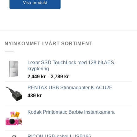
Visa produkt
NYINKOMMET I VÅRT SORTIMENT
Lexar SSD TouchLock med 128-bit AES-
kryptering
Prisintervall:
2,449
kr
–
3,789
kr
2,449 kr
PENTAX USB Strömadapter K-ACU2E
till
439
kr
3,789 kr
Kodak Printomatic Barbie Instantkamera
RICOH USB-kabel I-USB166