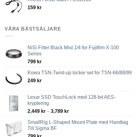
159
kr
VÅRA BÄSTSÄLJARE
NiSi Filter Black Mist 1/4 for Fujifilm X-100
Series
799
kr
Kowa TSN-Twist-up locker set for TSN-66/88/99
249
kr
Lexar SSD TouchLock med 128-bit AES-
kryptering
Prisintervall:
2,449
kr
–
3,789
kr
2,449 kr
SmallRig L-Shaped Mount Plate med Handtag
till
Till Sigma BF
3,789 kr
799
kr