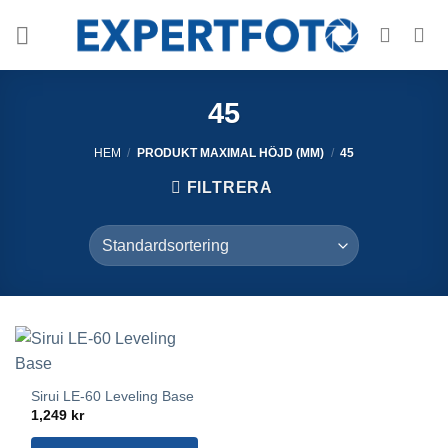
Skip
to
content
45
HEM
/
PRODUKT MAXIMAL HÖJD (MM)
/
45
FILTRERA
Sirui LE-60 Leveling Base
1,249
kr