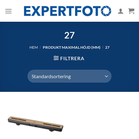
Skip
to
content
27
HEM
/
PRODUKT MAXIMAL HÖJD (MM)
/
27
FILTRERA