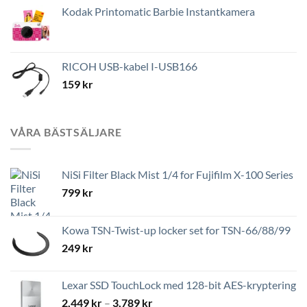
Kodak Printomatic Barbie Instantkamera
RICOH USB-kabel I-USB166
159
kr
VÅRA BÄSTSÄLJARE
NiSi Filter Black Mist 1/4 for Fujifilm X-100 Series
799
kr
Kowa TSN-Twist-up locker set for TSN-66/88/99
249
kr
Lexar SSD TouchLock med 128-bit AES-kryptering
Prisintervall:
2,449
kr
–
3,789
kr