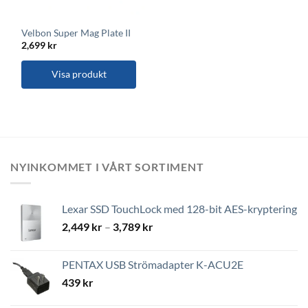
Velbon Super Mag Plate II
2,699
kr
Visa produkt
NYINKOMMET I VÅRT SORTIMENT
Lexar SSD TouchLock med 128-bit AES-kryptering
Prisintervall:
2,449
kr
–
3,789
kr
2,449 kr
till
PENTAX USB Strömadapter K-ACU2E
3,789 kr
439
kr