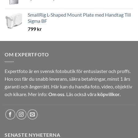
2,449 kr
till
SmallRig L-Shaped Mount Plate med Handtag Till
3,789 kr
Sigma BF
799
kr
OM EXPERTFOTO
Expertfoto är en svensk fotobutik för entusiaster och proffs.
Hos oss får du snabb leverans, säkra betalningar, minst 1 års
garanti och ångerrätt. Här kan du handla foto, video, objektiv
och kikare. Mer info:
Om oss
. Läs också våra
köpvillkor.
SENASTE NYHETERNA