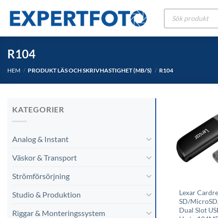
Skip
Produktsökning
to
content
R104
HEM
/
PRODUKT LÄS OCH SKRIVHASTIGHET (MB/S)
/
R104
KATEGORIER
Analog & Instant
Väskor & Transport
Strömförsörjning
Lexar Cardr
Studio & Produktion
SD/MicroS
Dual Slot US
Riggar & Monteringssystem