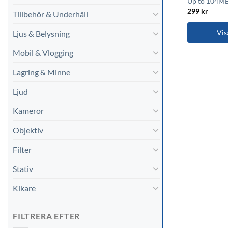
Up to 104MB
299
kr
Tillbehör & Underhåll
Vis
Ljus & Belysning
Mobil & Vlogging
Lagring & Minne
Ljud
Kameror
Objektiv
Filter
Stativ
Kikare
FILTRERA EFTER