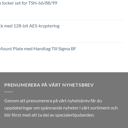
locker set for TSN-66/88/99
k med 128-bit AES-kryptering
Prisintervall:
2,449 kr
till
Mount Plate med Handtag Till Sigma BF
3,789 kr
PRENUMERERA PÅ VÅRT NYHETSBREV
Genom att prenumerera på vårt nyhetsbrev får du
uppdateringar om spännande nyheter i vårt sortiment och
blir först med att ta del av specialerbjudanden.