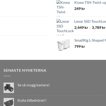
Kowa TSN-Twist-up 
249
kr
Lexar SSD TouchLoc
2,449
kr
–
3,789
kr
SmallRig L-Shaped 
799
kr
SENASTE NYHETERNA
Se så snygg kamera!
Kolla tillbehöret!!