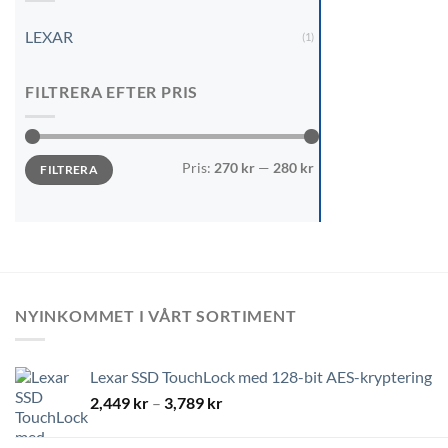
LEXAR
(1)
FILTRERA EFTER PRIS
Min
Max
Pris:
270 kr
—
280 kr
FILTRERA
pris
pris
NYINKOMMET I VÅRT SORTIMENT
Lexar SSD TouchLock med 128-bit AES-kryptering
Prisintervall:
2,449
kr
–
3,789
kr
2,449 kr
till