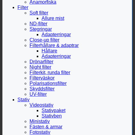
Anamorfiska
Filter
Soft filter
Allure mist
ND-filter
Stegringar
Adapterringar
Close-up filter
Filterhållare & adaptrar
Hållare
Adapterringar
Drönarfilter
Night filter
Filterkit, runda filter
Filterväskor
Polarisationsfilter
Skyddsfilter
UV-filter
Stativ
Videostativ
Stativpaket
Stativben
Ministativ
Fästen & armar
Fotostativ