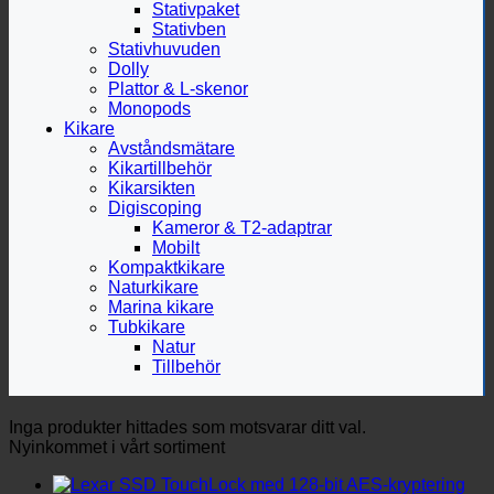
Stativpaket
Stativben
Stativhuvuden
Dolly
Plattor & L-skenor
Monopods
Kikare
Avståndsmätare
Kikartillbehör
Kikarsikten
Digiscoping
Kameror & T2-adaptrar
Mobilt
Kompaktkikare
Naturkikare
Marina kikare
Tubkikare
Natur
Tillbehör
Inga produkter hittades som motsvarar ditt val.
Nyinkommet i vårt sortiment