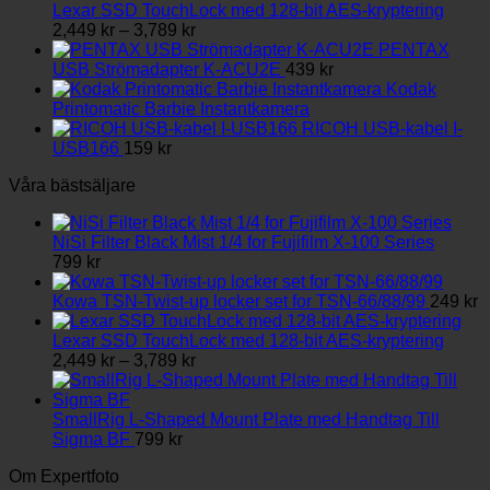
Lexar SSD TouchLock med 128-bit AES-kryptering
Prisintervall:
2,449
kr
–
3,789
kr
2,449 kr
PENTAX
till
USB Strömadapter K-ACU2E
439
kr
3,789 kr
Kodak
Printomatic Barbie Instantkamera
RICOH USB-kabel I-
USB166
159
kr
Våra bästsäljare
NiSi Filter Black Mist 1/4 for Fujifilm X-100 Series
799
kr
Kowa TSN-Twist-up locker set for TSN-66/88/99
249
kr
Lexar SSD TouchLock med 128-bit AES-kryptering
Prisintervall:
2,449
kr
–
3,789
kr
2,449 kr
till
3,789 kr
SmallRig L-Shaped Mount Plate med Handtag Till
Sigma BF
799
kr
Om Expertfoto