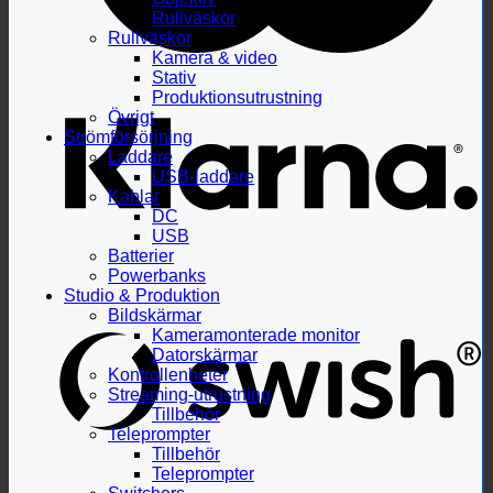
Rullväskor
Rullväskor
Kamera & video
Stativ
Produktionsutrustning
Övrigt
Strömförsörjning
Laddare
USB-laddare
Kablar
DC
USB
Batterier
Powerbanks
Studio & Produktion
Bildskärmar
Kameramonterade monitor
Datorskärmar
Kontrollenheter
Streaming-utrustning
Tillbehör
Teleprompter
Tillbehör
Teleprompter