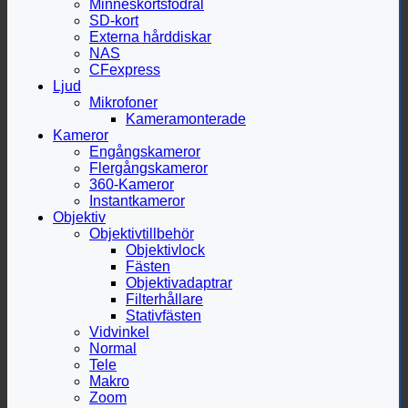
Minneskortsfodral
SD-kort
Externa hårddiskar
NAS
CFexpress
Ljud
Mikrofoner
Kameramonterade
Kameror
Engångskameror
Flergångskameror
360-Kameror
Instantkameror
Objektiv
Objektivtillbehör
Objektivlock
Fästen
Objektivadaptrar
Filterhållare
Stativfästen
Vidvinkel
Normal
Tele
Makro
Zoom