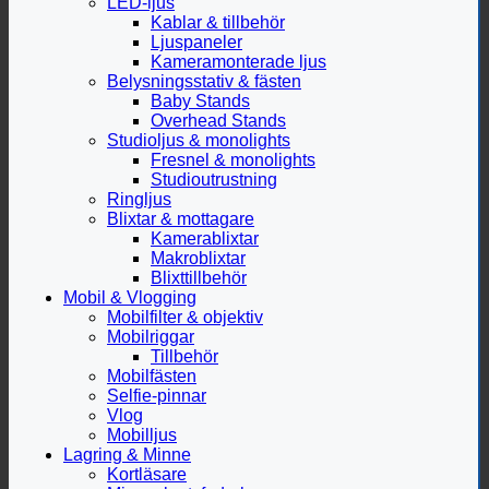
LED-ljus
Kablar & tillbehör
Ljuspaneler
Kameramonterade ljus
Belysningsstativ & fästen
Baby Stands
Overhead Stands
Studioljus & monolights
Fresnel & monolights
Studioutrustning
Ringljus
Blixtar & mottagare
Kamerablixtar
Makroblixtar
Blixttillbehör
Mobil & Vlogging
Mobilfilter & objektiv
Mobilriggar
Tillbehör
Mobilfästen
Selfie-pinnar
Vlog
Mobilljus
Lagring & Minne
Kortläsare