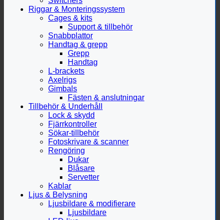
Switchers
Riggar & Monteringssystem
Cages & kits
Support & tillbehör
Snabbplattor
Handtag & grepp
Grepp
Handtag
L-brackets
Axelrigs
Gimbals
Fästen & anslutningar
Tillbehör & Underhåll
Lock & skydd
Fjärrkontroller
Sökar-tillbehör
Fotoskrivare & scanner
Rengöring
Dukar
Blåsare
Servetter
Kablar
Ljus & Belysning
Ljusbildare & modifierare
Ljusbildare