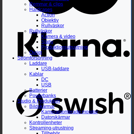
Remmar & clips
Hardcases
Action
Objektiv
Rullväskor
Rullväskor
Kamera & video
Stativ
Produktionsutrustning
Övrigt
Strömförsörjning
Laddare
USB-laddare
Kablar
DC
USB
Batterier
Powerbanks
Studio & Produktion
Bildskärmar
Kameramonterade monitor
Datorskärmar
Kontrollenheter
Streaming-utrustning
Tillbehör