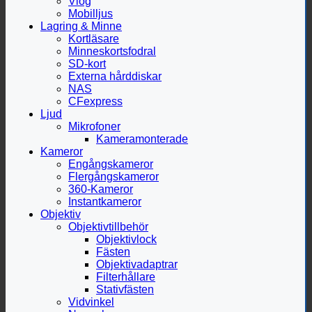
Vlog
Mobilljus
Lagring & Minne
Kortläsare
Minneskortsfodral
SD-kort
Externa hårddiskar
NAS
CFexpress
Ljud
Mikrofoner
Kameramonterade
Kameror
Engångskameror
Flergångskameror
360-Kameror
Instantkameror
Objektiv
Objektivtillbehör
Objektivlock
Fästen
Objektivadaptrar
Filterhållare
Stativfästen
Vidvinkel