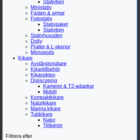
Stativben
Ministativ
Fästen & armar
Fotostativ
Stativpaket
Stativben
Stativhuvuden
Dolly
Plattor & L-skenor
Monopods
Kikare
Avståndsmätare
Kikartillbehör
Kikarsikten
Digiscoping
Kameror & T2-adaptrar
Mobilt
Kompaktkikare
Naturkikare
Marina kikare
Tubkikare
Natur
Tillbehör
Filtrera efter