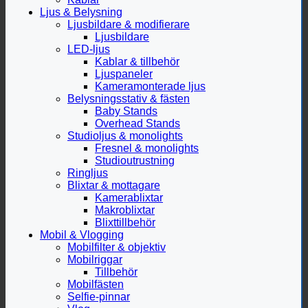
Ljus & Belysning
Ljusbildare & modifierare
Ljusbildare
LED-ljus
Kablar & tillbehör
Ljuspaneler
Kameramonterade ljus
Belysningsstativ & fästen
Baby Stands
Overhead Stands
Studioljus & monolights
Fresnel & monolights
Studioutrustning
Ringljus
Blixtar & mottagare
Kamerablixtar
Makroblixtar
Blixttillbehör
Mobil & Vlogging
Mobilfilter & objektiv
Mobilriggar
Tillbehör
Mobilfästen
Selfie-pinnar