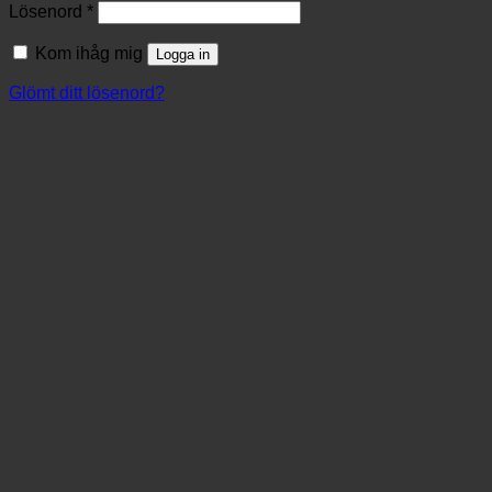
Lösenord
*
Kom ihåg mig
Logga in
Glömt ditt lösenord?