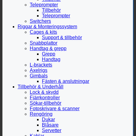
Teleprompter
Tillbehör
Teleprompter
Switchers
Riggar & Monteringssystem
Cages & kits
Support & tillbehör
Snabbplattor
Handtag & grepp
Grepp
Handtag
L-brackets
Axelrigs
Gimbals
Fästen & anslutningar
Tillbehör & Underhåll
Lock & skydd
Fjärrkontroller
Sökar-tillbehör
Fotoskrivare & scanner
Rengöring
Dukar
Blåsare
Servetter
Kablar