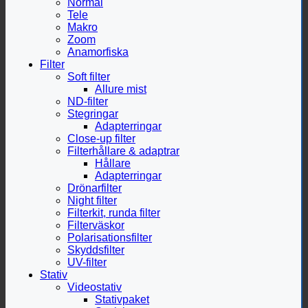
Normal
Tele
Makro
Zoom
Anamorfiska
Filter
Soft filter
Allure mist
ND-filter
Stegringar
Adapterringar
Close-up filter
Filterhållare & adaptrar
Hållare
Adapterringar
Drönarfilter
Night filter
Filterkit, runda filter
Filterväskor
Polarisationsfilter
Skyddsfilter
UV-filter
Stativ
Videostativ
Stativpaket