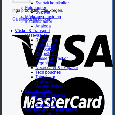
Svartvit kemikalier
Fotopapper
Inga produkter i varukorgen.
Svartvitt
Mörkrumsutrustning
Gå tillbaka till butiken
Instantkameror
Analoga
Väskor & Transport
Reseväskor
Ryggsäckar
Duffel bags
Packkuber
Slingväskor
Messengerväskor
Organizers
Necessärer & skopåsar
Tech pouches
Toteväskor
Rullväskor
Weekendväskor
Kameraväskor
Regnskydd & tillbehör
Reservdelar
Regnskydd
Kamerakuber & fackindelare
Fackindelare