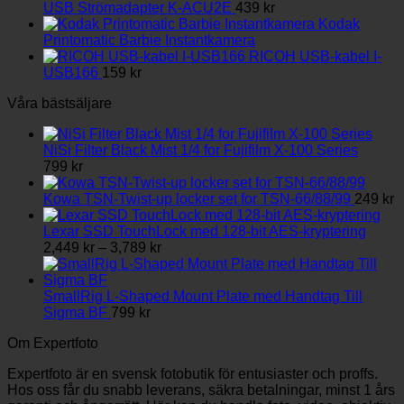
till
väljas
USB Strömadapter K-ACU2E
439
kr
3,789 kr
på
Kodak
produktsidan
Printomatic Barbie Instantkamera
RICOH USB-kabel I-
USB166
159
kr
Våra bästsäljare
NiSi Filter Black Mist 1/4 for Fujifilm X-100 Series
799
kr
Kowa TSN-Twist-up locker set for TSN-66/88/99
249
kr
Lexar SSD TouchLock med 128-bit AES-kryptering
Prisintervall:
2,449
kr
–
3,789
kr
2,449 kr
till
3,789 kr
SmallRig L-Shaped Mount Plate med Handtag Till
Sigma BF
799
kr
Om Expertfoto
Expertfoto är en svensk fotobutik för entusiaster och proffs.
Hos oss får du snabb leverans, säkra betalningar, minst 1 års