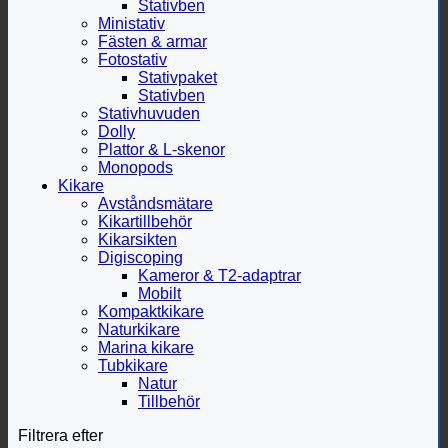
Stativben
Ministativ
Fästen & armar
Fotostativ
Stativpaket
Stativben
Stativhuvuden
Dolly
Plattor & L-skenor
Monopods
Kikare
Avståndsmätare
Kikartillbehör
Kikarsikten
Digiscoping
Kameror & T2-adaptrar
Mobilt
Kompaktkikare
Naturkikare
Marina kikare
Tubkikare
Natur
Tillbehör
Filtrera efter