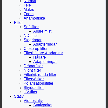
Normal
Tele
Makro
Zoom
Anamorfiska
Filter
Soft filter
Allure mist
ND-filter
Stegringar
Adapterringar
Close-up filter
Filterhållare & adaptrar
Hållare
Adapterringar
Drönarfilter
Night filter
Filterkit, runda filter
Filterväskor
Polarisationsfilter
Skyddsfilter
UV-filter
Stativ
Videostativ
Stativpaket