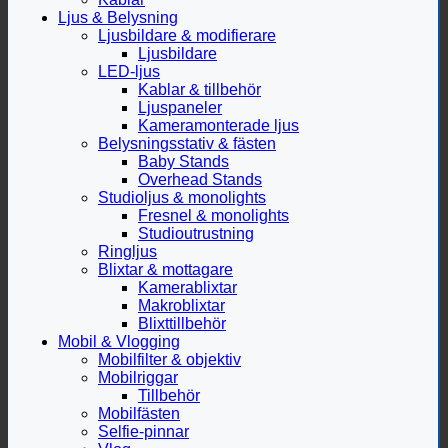
Ljus & Belysning
Ljusbildare & modifierare
Ljusbildare
LED-ljus
Kablar & tillbehör
Ljuspaneler
Kameramonterade ljus
Belysningsstativ & fästen
Baby Stands
Overhead Stands
Studioljus & monolights
Fresnel & monolights
Studioutrustning
Ringljus
Blixtar & mottagare
Kamerablixtar
Makroblixtar
Blixttillbehör
Mobil & Vlogging
Mobilfilter & objektiv
Mobilriggar
Tillbehör
Mobilfästen
Selfie-pinnar