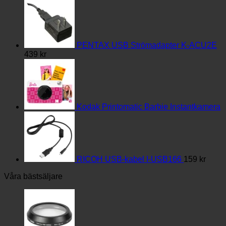
2,449 kr
till
3,789 kr
PENTAX USB Strömadapter K-ACU2E
439
kr
Kodak Printomatic Barbie Instantkamera
RICOH USB-kabel I-USB166
159
kr
Våra bästsäljare