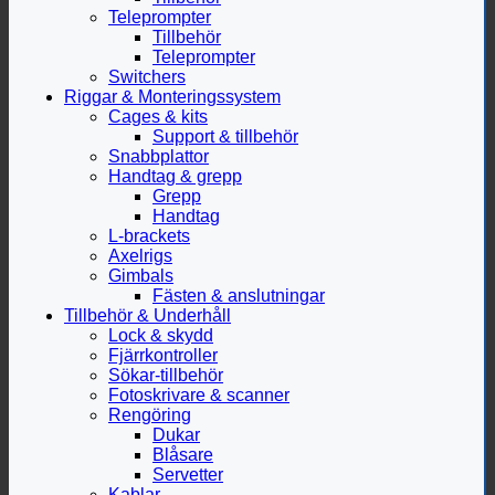
Teleprompter
Tillbehör
Teleprompter
Switchers
Riggar & Monteringssystem
Cages & kits
Support & tillbehör
Snabbplattor
Handtag & grepp
Grepp
Handtag
L-brackets
Axelrigs
Gimbals
Fästen & anslutningar
Tillbehör & Underhåll
Lock & skydd
Fjärrkontroller
Sökar-tillbehör
Fotoskrivare & scanner
Rengöring
Dukar
Blåsare
Servetter
Kablar