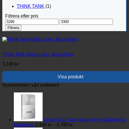
THINK TANK
(1)
Filtrera efter pris
Min
Max
pris
pris
Filtrera
Think Tank Glass Limo, Black/Grey
3,199
kr
Visa produkt
Nyinkommet i vårt sortiment
Lexar SSD TouchLock med 128-bit AES-
Prisintervall:
kryptering
2,449
kr
–
3,789
kr