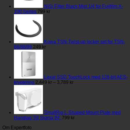
NiSi Filter Black Mist 1/4 for Fujifilm X-
100 Series
799
kr
Kowa TSN-Twist-up locker set for TSN-
66/88/99
249
kr
Lexar SSD TouchLock med 128-bit AES-
Prisintervall:
kryptering
2,449
kr
–
3,789
kr
2,449 kr
till
3,789 kr
SmallRig L-Shaped Mount Plate med
Handtag Till Sigma BF
799
kr
Om Expertfoto