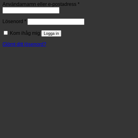
Användarnamn eller e-postadress
*
Lösenord
*
Kom ihåg mig
Logga in
Glömt ditt lösenord?