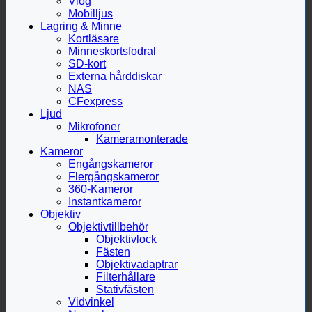
Vlog
Mobilljus
Lagring & Minne
Kortläsare
Minneskortsfodral
SD-kort
Externa hårddiskar
NAS
CFexpress
Ljud
Mikrofoner
Kameramonterade
Kameror
Engångskameror
Flergångskameror
360-Kameror
Instantkameror
Objektiv
Objektivtillbehör
Objektivlock
Fästen
Objektivadaptrar
Filterhållare
Stativfästen
Vidvinkel