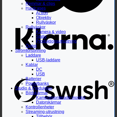
Remmar & clips
Hardcases
Action
Objektiv
Rullväskor
Rullväskor
Kamera & video
Stativ
Produktionsutrustning
Övrigt
Strömförsörjning
Laddare
USB-laddare
Kablar
DC
USB
Batterier
Powerbanks
Studio & Produktion
Bildskärmar
Kameramonterade monitor
Datorskärmar
Kontrollenheter
Streaming-utrustning
Tillbehör