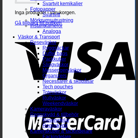
Svartvit kemikalier
Fotopapper
Inga produkter i varukorgen.
Svartvitt
Mörkrumsutrustning
Gå tillbaka till butiken
Instantkameror
Analoga
Väskor & Transport
Reseväskor
Ryggsäckar
Duffel bags
Packkuber
Slingväskor
Messengerväskor
Organizers
Necessärer & skopåsar
Tech pouches
Toteväskor
Rullväskor
Weekendväskor
Kameraväskor
Regnskydd & tillbehör
Reservdelar
Regnskydd
Kamerakuber & fackindelare
Fackindelare