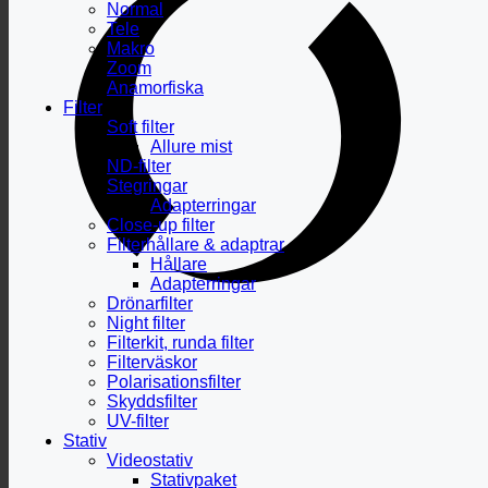
Normal
Tele
Makro
Zoom
Anamorfiska
Filter
Soft filter
Allure mist
ND-filter
Stegringar
Adapterringar
Close-up filter
Filterhållare & adaptrar
Hållare
Adapterringar
Drönarfilter
Night filter
Filterkit, runda filter
Filterväskor
Polarisationsfilter
Skyddsfilter
UV-filter
Stativ
Videostativ
Stativpaket