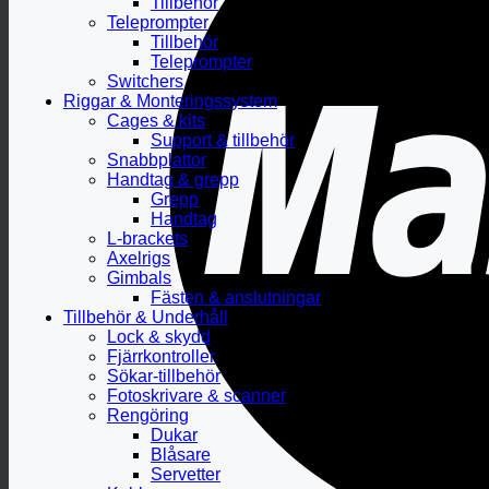
Tillbehör
Teleprompter
Tillbehör
Teleprompter
Switchers
Riggar & Monteringssystem
Cages & kits
Support & tillbehör
Snabbplattor
Handtag & grepp
Grepp
Handtag
L-brackets
Axelrigs
Gimbals
Fästen & anslutningar
Tillbehör & Underhåll
Lock & skydd
Fjärrkontroller
Sökar-tillbehör
Fotoskrivare & scanner
Rengöring
Dukar
Blåsare
Servetter