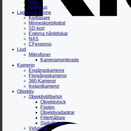
Vlog
Mobilljus
Lagring & Minne
Kortläsare
Minneskortsfodral
SD-kort
Externa hårddiskar
NAS
CFexpress
Ljud
Mikrofoner
Kameramonterade
Kameror
Engångskameror
Flergångskameror
360-Kameror
Instantkameror
Objektiv
Objektivtillbehör
Objektivlock
Fästen
Objektivadaptrar
Filterhållare
Stativfästen
Vidvinkel