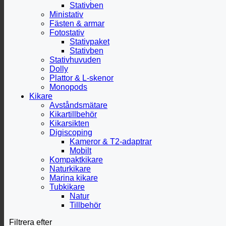
Stativben
Ministativ
Fästen & armar
Fotostativ
Stativpaket
Stativben
Stativhuvuden
Dolly
Plattor & L-skenor
Monopods
Kikare
Avståndsmätare
Kikartillbehör
Kikarsikten
Digiscoping
Kameror & T2-adaptrar
Mobilt
Kompaktkikare
Naturkikare
Marina kikare
Tubkikare
Natur
Tillbehör
Filtrera efter