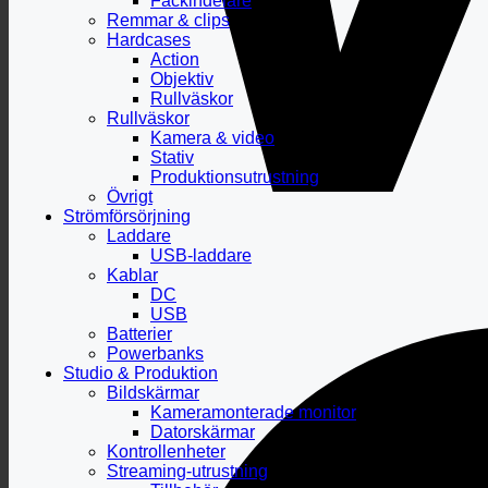
Fackindelare
Remmar & clips
Hardcases
Action
Objektiv
Rullväskor
Rullväskor
Kamera & video
Stativ
Produktionsutrustning
Övrigt
Strömförsörjning
Laddare
USB-laddare
Kablar
DC
USB
Batterier
Powerbanks
Studio & Produktion
Bildskärmar
Kameramonterade monitor
Datorskärmar
Kontrollenheter
Streaming-utrustning