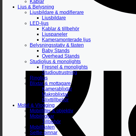
Kablar
Ljus & Belysning
Ljusbildare & modifierare
Ljusbildare
LED-ljus
Kablar & tillbehör
Ljuspaneler
Kameramonterade ljus
Belysningsstativ & fästen
Baby Stands
Overhead Stands
Studioljus & monolights
Fresnel & monolights
Studioutrustning
Ringljus
Blixtar & mottagare
Kamerablixtar
Makroblixtar
Blixttillbehör
Mobil & Vlogging
Mobilfilter & objektiv
Mobilriggar
Tillbehör
Mobilfästen
Selfie-pinnar