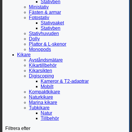
Stativben
Ministativ
Fästen & armar
Fotostativ
Stativpaket
Stativben
Stativhuvuden
Dolly
Plattor & L-skenor
Monopods
Kikare
Avståndsmätare
Kikartillbehör
Kikarsikten
Digiscoping
Kameror & T2-adaptrar
Mobilt
Kompaktkikare
Naturkikare
Marina kikare
Tubkikare
Natur
Tillbehör
Filtrera efter