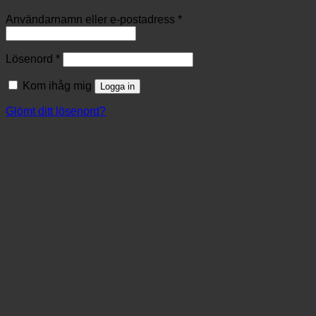
Användarnamn eller e-postadress
*
Lösenord
*
Kom ihåg mig
Logga in
Glömt ditt lösenord?