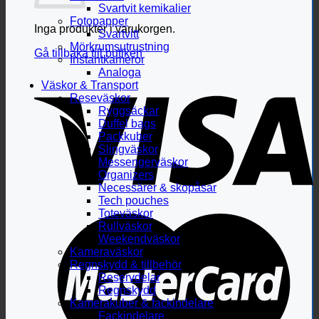
Svartvit kemikalier
Fotopapper
Inga produkter i varukorgen.
Svartvitt
Mörkrumsutrustning
Gå tillbaka till butiken
Instantkameror
Analoga
Väskor & Transport
Reseväskor
Ryggsäckar
Duffel bags
Packkuber
Slingväskor
Messengerväskor
Organizers
Necessärer & skopåsar
Tech pouches
Toteväskor
Rullväskor
Weekendväskor
Kameraväskor
Regnskydd & tillbehör
Reservdelar
Regnskydd
Kamerakuber & fackindelare
Fackindelare