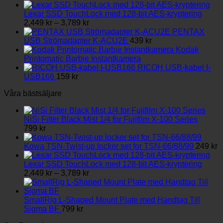
kan
väljas
Lexar SSD TouchLock med 128-bit AES-kryptering
på
Prisintervall:
2,449
kr
–
3,789
kr
produktsidan
2,449 kr
PENTAX
till
USB Strömadapter K-ACU2E
439
kr
3,789 kr
Kodak
Printomatic Barbie Instantkamera
RICOH USB-kabel I-
USB166
159
kr
Våra bästsäljare
NiSi Filter Black Mist 1/4 for Fujifilm X-100 Series
799
kr
Kowa TSN-Twist-up locker set for TSN-66/88/99
249
kr
Lexar SSD TouchLock med 128-bit AES-kryptering
Prisintervall:
2,449
kr
–
3,789
kr
2,449 kr
till
3,789 kr
SmallRig L-Shaped Mount Plate med Handtag Till
Sigma BF
799
kr