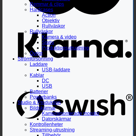
Remmar & clips
Hardcases
Action
Objektiv
Rullväskor
Rullväskor
Kamera & video
Stativ
Produktionsutrustning
Övrigt
Strömförsörjning
Laddare
USB-laddare
Kablar
DC
USB
Batterier
Powerbanks
Studio & Produktion
Bildskärmar
Kameramonterade monitor
Datorskärmar
Kontrollenheter
Streaming-utrustning
Tillbehör