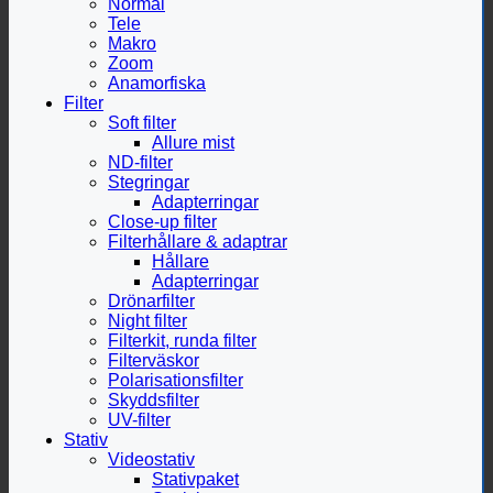
Normal
Tele
Makro
Zoom
Anamorfiska
Filter
Soft filter
Allure mist
ND-filter
Stegringar
Adapterringar
Close-up filter
Filterhållare & adaptrar
Hållare
Adapterringar
Drönarfilter
Night filter
Filterkit, runda filter
Filterväskor
Polarisationsfilter
Skyddsfilter
UV-filter
Stativ
Videostativ
Stativpaket