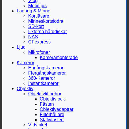
Vlog
Mobilljus
Lagring & Minne
Kortläsare
Minneskortsfodral
SD-kort
Externa hårddiskar
NAS
CFexpress
Ljud
Mikrofoner
Kameramonterade
Kameror
Engångskameror
Flergångskameror
360-Kameror
Instantkameror
Objektiv
Objektivtillbehör
Objektivlock
Fästen
Objektivadaptrar
Filterhållare
Stativfästen
Vidvinkel