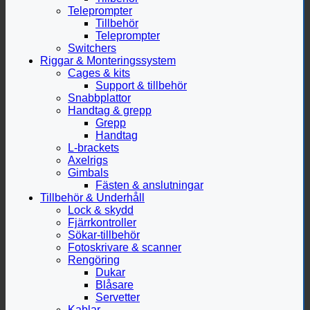
Teleprompter
Tillbehör
Teleprompter
Switchers
Riggar & Monteringssystem
Cages & kits
Support & tillbehör
Snabbplattor
Handtag & grepp
Grepp
Handtag
L-brackets
Axelrigs
Gimbals
Fästen & anslutningar
Tillbehör & Underhåll
Lock & skydd
Fjärrkontroller
Sökar-tillbehör
Fotoskrivare & scanner
Rengöring
Dukar
Blåsare
Servetter
Kablar