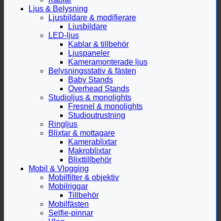
Ljus & Belysning
Ljusbildare & modifierare
Ljusbildare
LED-ljus
Kablar & tillbehör
Ljuspaneler
Kameramonterade ljus
Belysningsstativ & fästen
Baby Stands
Overhead Stands
Studioljus & monolights
Fresnel & monolights
Studioutrustning
Ringljus
Blixtar & mottagare
Kamerablixtar
Makroblixtar
Blixttillbehör
Mobil & Vlogging
Mobilfilter & objektiv
Mobilriggar
Tillbehör
Mobilfästen
Selfie-pinnar