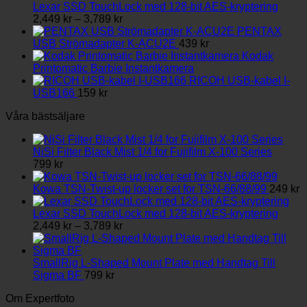
Lexar SSD TouchLock med 128-bit AES-kryptering
Prisintervall:
2,449
kr
–
3,789
kr
2,449 kr
PENTAX
till
USB Strömadapter K-ACU2E
439
kr
3,789 kr
Kodak
Printomatic Barbie Instantkamera
RICOH USB-kabel I-
USB166
159
kr
Våra bästsäljare
NiSi Filter Black Mist 1/4 for Fujifilm X-100 Series
799
kr
Kowa TSN-Twist-up locker set for TSN-66/88/99
249
kr
Lexar SSD TouchLock med 128-bit AES-kryptering
Prisintervall:
2,449
kr
–
3,789
kr
2,449 kr
till
3,789 kr
SmallRig L-Shaped Mount Plate med Handtag Till
Sigma BF
799
kr
Om Expertfoto