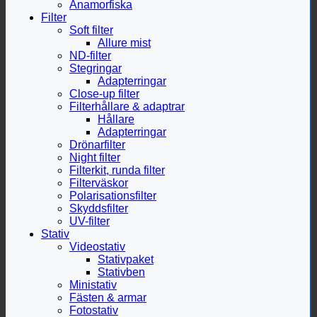
Anamorfiska
Filter
Soft filter
Allure mist
ND-filter
Stegringar
Adapterringar
Close-up filter
Filterhållare & adaptrar
Hållare
Adapterringar
Drönarfilter
Night filter
Filterkit, runda filter
Filterväskor
Polarisationsfilter
Skyddsfilter
UV-filter
Stativ
Videostativ
Stativpaket
Stativben
Ministativ
Fästen & armar
Fotostativ