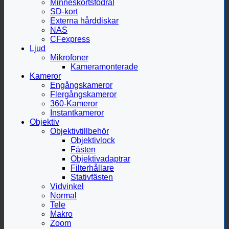
Minneskortsfodral
SD-kort
Externa hårddiskar
NAS
CFexpress
Ljud
Mikrofoner
Kameramonterade
Kameror
Engångskameror
Flergångskameror
360-Kameror
Instantkameror
Objektiv
Objektivtillbehör
Objektivlock
Fästen
Objektivadaptrar
Filterhållare
Stativfästen
Vidvinkel
Normal
Tele
Makro
Zoom