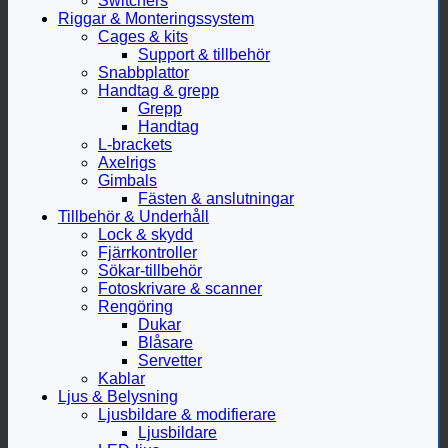
Switchers
Riggar & Monteringssystem
Cages & kits
Support & tillbehör
Snabbplattor
Handtag & grepp
Grepp
Handtag
L-brackets
Axelrigs
Gimbals
Fästen & anslutningar
Tillbehör & Underhåll
Lock & skydd
Fjärrkontroller
Sökar-tillbehör
Fotoskrivare & scanner
Rengöring
Dukar
Blåsare
Servetter
Kablar
Ljus & Belysning
Ljusbildare & modifierare
Ljusbildare