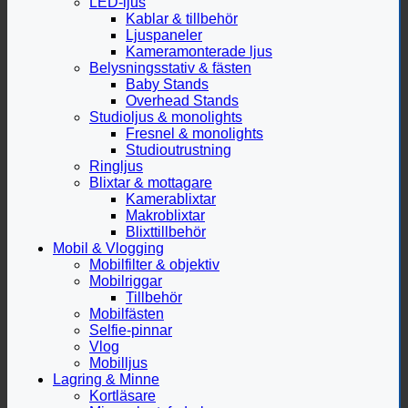
LED-ljus
Kablar & tillbehör
Ljuspaneler
Kameramonterade ljus
Belysningsstativ & fästen
Baby Stands
Overhead Stands
Studioljus & monolights
Fresnel & monolights
Studioutrustning
Ringljus
Blixtar & mottagare
Kamerablixtar
Makroblixtar
Blixttillbehör
Mobil & Vlogging
Mobilfilter & objektiv
Mobilriggar
Tillbehör
Mobilfästen
Selfie-pinnar
Vlog
Mobilljus
Lagring & Minne
Kortläsare