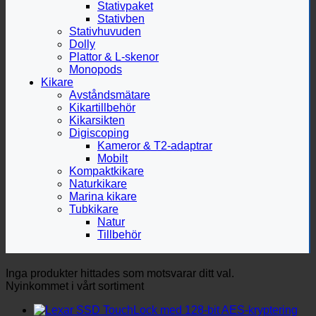
Stativpaket
Stativben
Stativhuvuden
Dolly
Plattor & L-skenor
Monopods
Kikare
Avståndsmätare
Kikartillbehör
Kikarsikten
Digiscoping
Kameror & T2-adaptrar
Mobilt
Kompaktkikare
Naturkikare
Marina kikare
Tubkikare
Natur
Tillbehör
Inga produkter hittades som motsvarar ditt val.
Nyinkommet i vårt sortiment