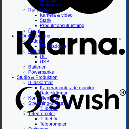
Rullväskor
Rullväskor
Kamera & video
Stativ
Produktionsutrustning
Övrigt
Strömförsörjning
Laddare
USB-laddare
Kablar
DC
USB
Batterier
Powerbanks
Studio & Produktion
Bildskärmar
Kameramonterade monitor
Datorskärmar
Kontrollenheter
Streaming-utrustning
Tillbehör
Teleprompter
Tillbehör
Teleprompter