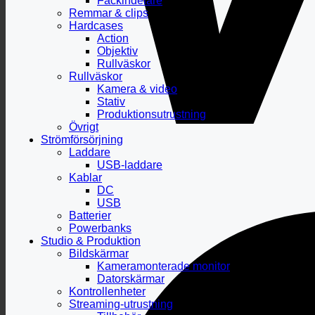
Fackindelare
Remmar & clips
Hardcases
Action
Objektiv
Rullväskor
Rullväskor
Kamera & video
Stativ
Produktionsutrustning
Övrigt
Strömförsörjning
Laddare
USB-laddare
Kablar
DC
USB
Batterier
Powerbanks
Studio & Produktion
Bildskärmar
Kameramonterade monitor
Datorskärmar
Kontrollenheter
Streaming-utrustning