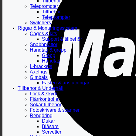
Tillbehör
Teleprompter
Tillbehör
Teleprompter
Switchers
Riggar & Monteringssystem
Cages & kits
Support & tillbehör
Snabbplattor
Handtag & grepp
Grepp
Handtag
L-brackets
Axelrigs
Gimbals
Fästen & anslutningar
Tillbehör & Underhåll
Lock & skydd
Fjärrkontroller
Sökar-tillbehör
Fotoskrivare & scanner
Rengöring
Dukar
Blåsare
Servetter