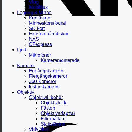
Vlog
Mobilljus
Lagring & Minne
Kortläsare
Minneskortsfodral
SD-kort
Externa hårddiskar
NAS
CFexpress
Ljud
Mikrofoner
Kameramonterade
Kameror
Engångskameror
Flergångskameror
360-Kameror
Instantkameror
Objektiv
Objektivtillbehör
Objektivlock
Fästen
Objektivadaptrar
Filterhållare
Stativfästen
Vidvinkel