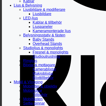
Kablar
Ljus & Belysning
Ljusbildare & modifierare
Ljusbildare
LED-ljus
Kablar & tillbehör
Ljuspaneler
Kameramonterade ljus
Belysningsstativ & fästen
Baby Stands
Overhead Stands
Studioljus & monolights
Fresnel & monolights
Studioutrustning
Ringljus
Blixtar & mottagare
Kamerablixtar
Makroblixtar
Blixttillbehör
Mobil & Vlogging
Mobilfilter & objektiv
Mobilriggar
Tillbehör
Mobilfästen
Selfie-pinnar