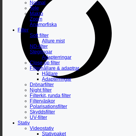
Normal
Tele
Makro
Zoom
Anamorfiska
Filter
Soft filter
Allure mist
ND-filter
Stegringar
Adapterringar
Close-up filter
Filterhållare & adaptrar
Hållare
Adapterringar
Drönarfilter
Night filter
Filterkit, runda filter
Filterväskor
Polarisationsfilter
Skyddsfilter
UV-filter
Stativ
Videostativ
Stativpaket