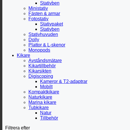
Stativben
Ministativ
Fästen & armar
Fotostativ
Stativpaket
Stativben
Stativhuvuden
Dolly
Plattor & L-skenor
Monopods
Kikare
Avståndsmätare
Kikartillbehör
Kikarsikten
Digiscoping
Kameror & T2-adaptrar
Mobilt
Kompaktkikare
Naturkikare
Marina kikare
Tubkikare
Natur
Tillbehör
Filtrera efter