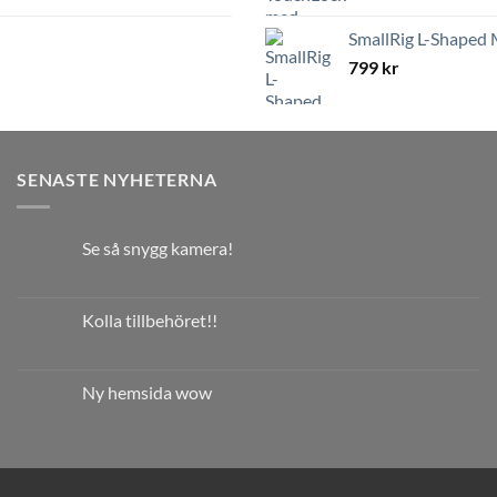
SmallRig L-Shaped 
799
kr
SENASTE NYHETERNA
Se så snygg kamera!
Kolla tillbehöret!!
Ny hemsida wow