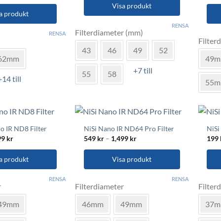
5,299 kr
Visa produkt
till
279 kr
a produkt
Den
RENSA
Den
Filterdiameter (mm)
här
RENSA
Filter
här
produkten
43
46
49
52
prod
har
62mm
49
har
flera
+7 till
55
58
flera
+14 till
varianter.
55
varia
De
De
olika
olik
alternativen
alte
kan
o IR ND8 Filter
NiSi Nano IR ND64 Pro Filter
NiSi
kan
väljas
Prisintervall:
Prisintervall:
99
kr
549
kr
–
1,499
kr
199
välja
549 kr
549 kr
på
till
till
på
produktsidan
1,499 kr
1,499 kr
a produkt
Visa produkt
n
prod
Den
Den
RENSA
RENSA
r
Filterdiameter
Filter
här
här
produkten
prod
49mm
46mm
49mm
37
har
har
flera
flera