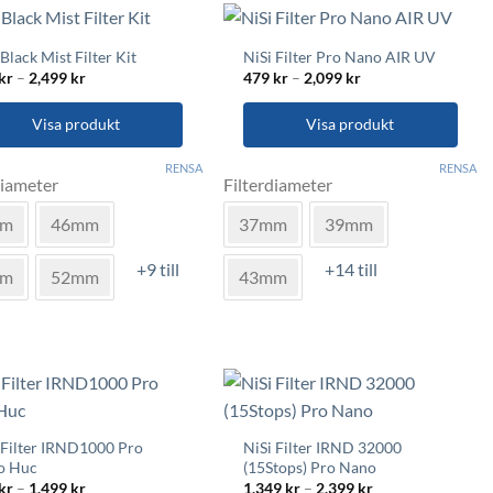
olika
rnativen
alternativen
 Black Mist Filter Kit
NiSi Filter Pro Nano AIR UV
kan
s
Prisintervall:
Prisintervall:
kr
–
2,499
kr
479
kr
–
2,099
kr
väljas
999 kr
479 kr
till
till
på
uktsidan
2,499 kr
2,099 kr
Visa produkt
Visa produkt
produktsidan
Den
RENSA
RENSA
diameter
Filterdiameter
här
ukten
produkten
mm
46mm
37mm
39mm
har
flera
+9 till
+14 till
mm
52mm
43mm
nter.
varianter.
De
a
olika
rnativen
alternativen
kan
s
väljas
på
 Filter IRND1000 Pro
NiSi Filter IRND 32000
uktsidan
produktsidan
o Huc
(15Stops) Pro Nano
Prisintervall:
Prisintervall:
kr
–
1,499
kr
1,349
kr
–
2,399
kr