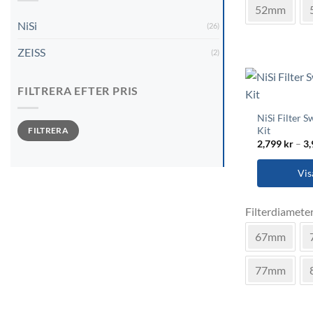
52mm
varianter.
NiSi
(26)
De
olika
ZEISS
(2)
alternativen
kan
FILTRERA EFTER PRIS
väljas
på
NiSi Filter 
Min
Max
produktsida
Kit
FILTRERA
pris
pris
2,799
kr
–
3
Vis
Den
Filterdiamete
här
produkten
67mm
har
flera
77mm
varianter.
De
olika