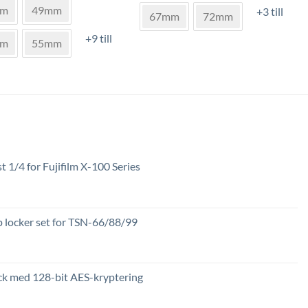
ukten
flera
mm
49mm
+3 till
67mm
72mm
varianter.
+9 till
De
mm
55mm
nter.
olika
alternativen
a
kan
rnativen
väljas
på
s
produktsidan
uktsidan
st 1/4 for Fujifilm X-100 Series
locker set for TSN-66/88/99
k med 128-bit AES-kryptering
Prisintervall: