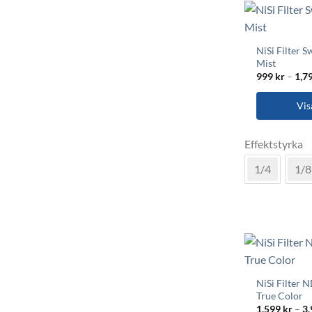
alternativen
kan
väljas
NiSi Filter S
på
Mist
produktsida
999
kr
–
1,7
Vis
Den
Effektstyrka
här
produkten
1/4
1/8
har
flera
varianter.
De
olika
alternativen
kan
NiSi Filter 
väljas
True Color
på
1,599
kr
–
3