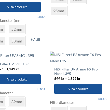
har
till
7,499 kr
Visa produkt
flera
95mm
varianter.
RENSA
De
diameter (mm)
olika
ukten
mm
52mm
alternativen
kan
+7 till
mm
58mm
väljas
nter.
på
produktsidan
a
rnativen
 Filter UV SMC L395
Prisintervall:
kr
–
1,149
kr
NiSi Filter UV Armor FX Pro
s
199 kr
Nano L395
till
Prisintervall:
599
kr
–
1,599
kr
1,149 kr
Visa produkt
599 kr
uktsidan
till
1,599 kr
Visa produkt
RENSA
diameter
Den
ukten
RENSA
mm
39mm
Filterdiameter
här
produkten