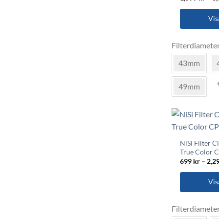
produktsida
Vis
Den
Filterdiamete
här
produkten
43mm
har
flera
49mm
varianter.
De
olika
alternativen
kan
NiSi Filter C
väljas
True Color 
på
699
kr
–
2,2
produktsida
Vis
Den
Filterdiamete
här