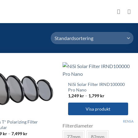
NiSi Solar Filter IRND100000
Pro Nano
Prisintervall:
1,249
kr
–
1,799
kr
1,249 kr
till
1,799 kr
Visa produkt
Den
RENSA
s T* Polarizing Filter
Filterdiameter
här
ular
produkten
Prisintervall:
49
kr
–
7,499
kr
77mm
82mm
1,349 kr