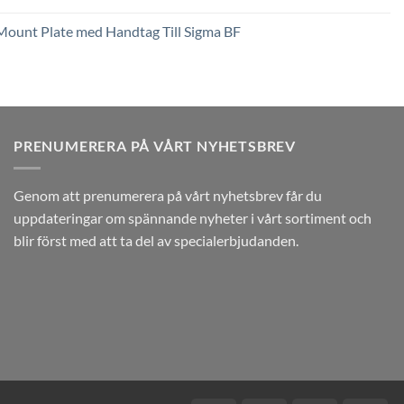
2,449 kr
till
Mount Plate med Handtag Till Sigma BF
3,789 kr
PRENUMERERA PÅ VÅRT NYHETSBREV
Genom att prenumerera på vårt nyhetsbrev får du
uppdateringar om spännande nyheter i vårt sortiment och
blir först med att ta del av specialerbjudanden.