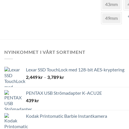
produkten
43mm
har
flera
49mm
varianter.
De
olika
alternativen
kan
NYINKOMMET I VÅRT SORTIMENT
väljas
på
produktsida
Lexar SSD TouchLock med 128-bit AES-kryptering
Prisintervall:
2,449
kr
–
3,789
kr
2,449 kr
till
PENTAX USB Strömadapter K-ACU2E
3,789 kr
439
kr
Kodak Printomatic Barbie Instantkamera