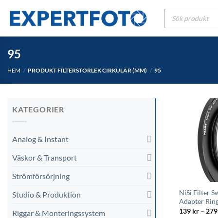
Skip
Produktsökning
to
content
95
HEM
/
PRODUKT FILTERSTORLEK CIRKULÄR (MM)
/
95
KATEGORIER
Analog & Instant
Väskor & Transport
Strömförsörjning
NiSi Filter S
Studio & Produktion
Adapter Rin
139
kr
–
27
Riggar & Monteringssystem