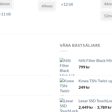
prod
flera
46mm
46
+12 till
49mm
har
varianter.
flera
+11 till
De
52
varia
olika
De
alternativen
olik
kan
alte
väljas
kan
på
VÅRA BÄSTSÄLJARE
välja
produktsidan
på
n
prod
NiSi Filter Black Mi
799
kr
Kowa TSN-Twist-up 
249
kr
Lexar SSD TouchLoc
2,449
kr
–
3,789
kr