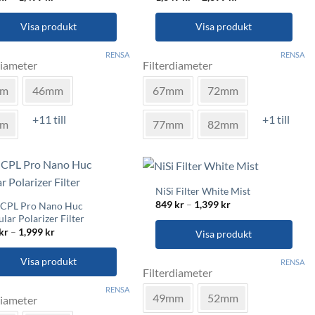
499 kr
1,349 kr
till
till
1,499 kr
2,399 kr
Visa produkt
Visa produkt
Den
RENSA
RENSA
diameter
Filterdiameter
här
ukten
produkten
mm
46mm
67mm
72mm
har
flera
+11 till
+1 till
mm
77mm
82mm
nter.
varianter.
De
a
olika
rnativen
alternativen
NiSi Filter White Mist
kan
Prisintervall:
849
kr
–
1,399
kr
 CPL Pro Nano Huc
s
väljas
849 kr
ular Polarizer Filter
till
på
Prisintervall:
kr
–
1,999
kr
1,399 kr
Visa produkt
549 kr
uktsidan
produktsidan
till
Den
1,999 kr
Visa produkt
RENSA
Filterdiameter
här
produkten
RENSA
49mm
52mm
diameter
har