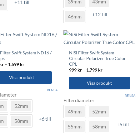
39mm
43mm
+11 till
mm
har
nter.
flera
+12 till
46mm
varianter.
a
De
rnativen
olika
alternativen
s
kan
 Filter Swift System ND16 /
NiSi Filter Swift System
väljas
uktsidan
ops
Circular Polarizer True Color
på
CPL
Prisintervall:
kr
–
1,599
kr
749 kr
produktsidan
Prisintervall:
999
kr
–
1,799
kr
till
999 kr
1,599 kr
Visa produkt
till
1,799 kr
Visa produkt
RENSA
Den
diameter
RENSA
Filterdiameter
här
ukten
mm
52mm
produkten
49mm
52mm
har
+6 till
mm
58mm
flera
nter.
+6 till
55mm
58mm
varianter.
De
a