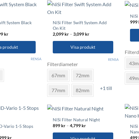
alternativen
alte
kan
kan
NiSi
väljas
välja
999
wift System Black
NiSi Filter Swift System Add
på
på
On Kit
n
produktsidan
prod
Prisintervall:
Prisintervall:
99
kr
2,099
kr
–
3,099
kr
999 kr
2,099 kr
till
till
Den
1,799 kr
3,099 kr
a produkt
Visa produkt
Filter
här
Den
RENSA
prod
RENSA
43
Filterdiameter
här
har
produkten
flera
67mm
72mm
49
har
varia
flera
+1 till
De
77mm
82mm
varianter.
olik
De
alte
olika
kan
alternativen
välja
NiSi Filter Natural Night
kan
på
Prisintervall:
899
kr
–
4,799
kr
ND-Vario 1-5 Stops
NiSi
väljas
899 kr
prod
Nan
till
på
Prisintervall:
,999
kr
499
4,799 kr
Visa produkt