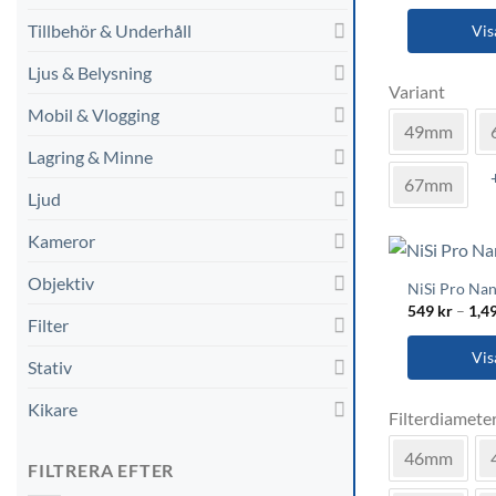
Tillbehör & Underhåll
Vis
Den
Ljus & Belysning
Variant
här
Mobil & Vlogging
produkten
49mm
har
Lagring & Minne
flera
67mm
varianter.
Ljud
De
Kameror
olika
alternativen
Objektiv
NiSi Pro Nan
kan
549
kr
–
1,4
väljas
Filter
på
Vis
Stativ
produktsida
Den
Kikare
Filterdiamete
här
produkten
46mm
FILTRERA EFTER
har
flera