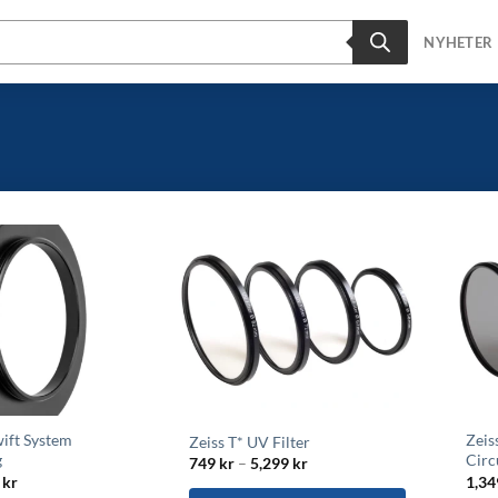
NYHETER
wift System
Zeis
Zeiss T* UV Filter
g
Circ
Prisintervall:
749
kr
–
5,299
kr
749 kr
Prisintervall:
9
kr
1,3
till
139 kr