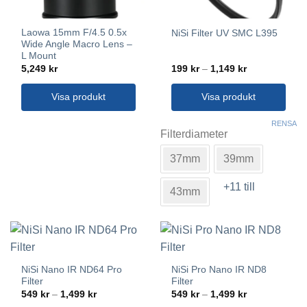
Laowa 15mm F/4.5 0.5x
NiSi Filter UV SMC L395
Wide Angle Macro Lens –
L Mount
Prisintervall:
5,249
kr
199
kr
–
1,149
kr
199 kr
till
1,149 kr
Visa produkt
Visa produkt
Den
RENSA
här
Filterdiameter
produkten
37mm
39mm
har
flera
+11 till
varianter.
43mm
De
olika
alternativen
kan
väljas
NiSi Nano IR ND64 Pro
NiSi Pro Nano IR ND8
på
Filter
Filter
produktsidan
Prisintervall:
Prisintervall:
549
kr
–
1,499
kr
549
kr
–
1,499
kr
549 kr
549 kr