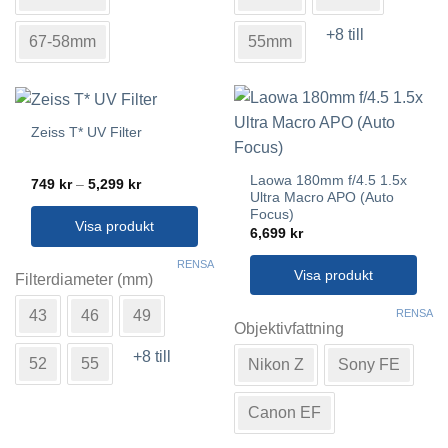
flera
flera
+8 till
varianter.
varianter.
67-58mm
55mm
De
De
olika
olika
alternativen
alternativen
kan
kan
Zeiss T* UV Filter
väljas
väljas
på
på
Laowa 180mm f/4.5 1.5x
Prisintervall:
749
kr
–
5,299
kr
produktsidan
produktsidan
749 kr
Ultra Macro APO (Auto
till
Focus)
5,299 kr
Visa produkt
6,699
kr
Den
RENSA
Visa produkt
här
Filterdiameter (mm)
produkten
Den
RENSA
43
46
49
har
här
Objektivfattning
flera
produkten
+8 till
varianter.
52
55
Nikon Z
Sony FE
har
De
flera
olika
varianter.
Canon EF
alternativen
De
kan