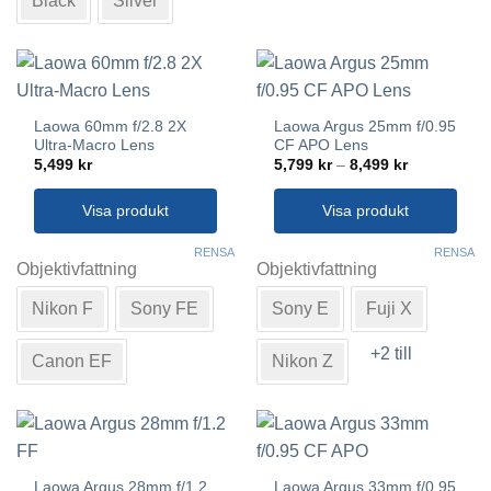
Black
Silver
kan
alternativen
väljas
kan
på
väljas
produktsidan
på
produktsidan
Laowa 60mm f/2.8 2X
Laowa Argus 25mm f/0.95
Ultra-Macro Lens
CF APO Lens
Prisintervall
5,499
kr
5,799
kr
–
8,499
kr
5,799 kr
till
8,499 kr
Visa produkt
Visa produkt
Den
Den
RENSA
RENSA
här
här
Objektivfattning
Objektivfattning
produkten
produkten
Nikon F
Sony FE
Sony E
Fuji X
har
har
flera
flera
+2 till
varianter.
varianter.
Canon EF
Nikon Z
De
De
olika
olika
alternativen
alternativen
kan
kan
väljas
väljas
Laowa Argus 28mm f/1.2
Laowa Argus 33mm f/0.95