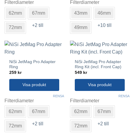
här
här
Filterdiameter
Filterdiameter
produkten
produkten
62mm
67mm
43mm
46mm
har
har
flera
flera
+2 till
+10 till
varianter.
varianter.
72mm
49mm
De
De
olika
olika
alternativen
alternativen
kan
kan
väljas
väljas
NiSi JetMag Pro Adapter
NiSi JetMag Pro Adapter
på
på
Ring
Ring Kit (incl. Front Cap)
produktsidan
produktsidan
259
kr
549
kr
Visa produkt
Visa produkt
Den
Den
RENSA
RENSA
här
här
Filterdiameter
Filterdiameter
produkten
produkten
62mm
67mm
62mm
67mm
har
har
flera
flera
+2 till
+2 till
varianter.
varianter.
72mm
72mm
De
De