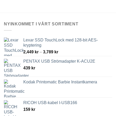
NYINKOMMET I VÅRT SORTIMENT
Lexar SSD TouchLock med 128-bit AES-
kryptering
Prisintervall:
2,449
kr
–
3,789
kr
2,449 kr
PENTAX USB Strömadapter K-ACU2E
till
439
kr
3,789 kr
Kodak Printomatic Barbie Instantkamera
RICOH USB-kabel I-USB166
159
kr