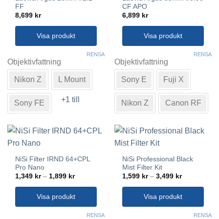
på
på
FF
CF APO
produktsidan
produktsidan
8,699
kr
6,899
kr
Visa produkt
Visa produkt
Den
Den
RENSA
RENSA
här
här
Objektivfattning
Objektivfattning
produkten
produkten
Nikon Z
L Mount
Sony E
Fuji X
har
har
flera
flera
+1 till
varianter.
varianter.
Sony FE
Nikon Z
Canon RF
De
De
olika
olika
alternativen
alternativen
kan
kan
väljas
väljas
NiSi Filter IRND 64+CPL
NiSi Professional Black
på
på
Pro Nano
Mist Filter Kit
produktsidan
produktsidan
Prisintervall:
Prisintervall
1,349
kr
–
1,899
kr
1,599
kr
–
3,499
kr
1,349 kr
1,599 kr
till
till
1,899 kr
3,499 kr
Visa produkt
Visa produkt
Den
Den
RENSA
RENSA