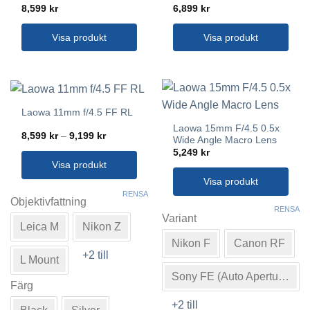
produktsidan
på
8,599
kr
6,899
kr
produktsidan
Visa produkt
Visa produkt
Laowa 11mm f/4.5 FF RL
Laowa 15mm F/4.5 0.5x
Prisintervall:
8,599
kr
–
9,199
kr
Wide Angle Macro Lens
8,599 kr
5,249
kr
till
9,199 kr
Visa produkt
Visa produkt
Den
RENSA
här
Objektivfattning
Den
RENSA
produkten
här
Variant
Leica M
Nikon Z
har
produkten
Nikon F
Canon RF
flera
har
+2 till
varianter.
L Mount
flera
De
varianter.
Sony FE (Auto Aperture)
Färg
olika
De
alternativen
+2 till
olika