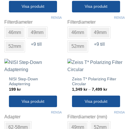
till
till
1,499 kr
1,499 kr
Visa produkt
Visa produkt
Den
Den
RENSA
RENSA
här
här
Filterdiameter
Filterdiameter
produkten
produkten
46mm
49mm
46mm
49mm
har
har
flera
flera
+9 till
+9 till
varianter.
varianter.
52mm
52mm
De
De
olika
olika
alternativen
alternativen
kan
kan
väljas
väljas
NISI Step-Down
Zeiss T* Polarizing Filter
på
på
Adapterring
Circular
produktsidan
produktsidan
Prisintervall
199
kr
1,349
kr
–
7,499
kr
1,349 kr
till
7,499 kr
Visa produkt
Visa produkt
Den
Den
RENSA
RENSA
här
här
Adapter
Filterdiameter (mm)
produkten
produkten
62-58mm
49mm
52mm
har
har