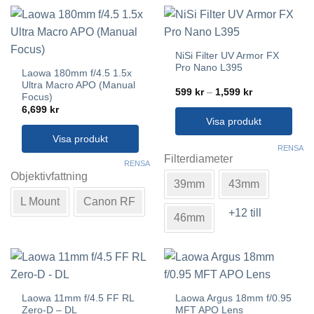
olika
väljas
alternativen
på
kan
produktsidan
väljas
NiSi Filter UV Armor FX
på
Pro Nano L395
Laowa 180mm f/4.5 1.5x
produktsidan
Ultra Macro APO (Manual
Prisintervall:
599
kr
–
1,599
kr
Focus)
599 kr
6,699
kr
till
1,599 kr
Visa produkt
Visa produkt
Den
RENSA
här
Filterdiameter
Den
RENSA
produkten
här
Objektivfattning
39mm
43mm
har
produkten
L Mount
Canon RF
flera
har
+12 till
varianter.
46mm
flera
De
varianter.
olika
De
alternativen
olika
kan
alternativen
väljas
kan
Laowa 11mm f/4.5 FF RL
Laowa Argus 18mm f/0.95
på
väljas
Zero-D – DL
MFT APO Lens