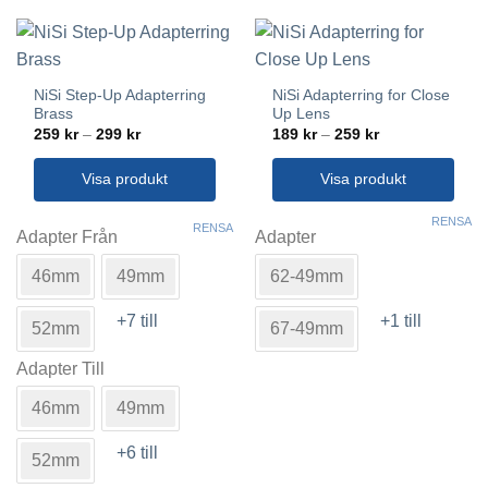
olika
olika
alternativen
alternativen
kan
kan
väljas
väljas
NiSi Step-Up Adapterring
NiSi Adapterring for Close
på
på
Brass
Up Lens
produktsidan
produktsidan
Prisintervall:
Prisintervall:
259
kr
–
299
kr
189
kr
–
259
kr
259 kr
189 kr
till
till
299 kr
259 kr
Visa produkt
Visa produkt
Den
Den
RENSA
RENSA
här
här
Adapter Från
Adapter
produkten
produkten
46mm
49mm
62-49mm
har
har
flera
flera
+7 till
+1 till
varianter.
varianter.
52mm
67-49mm
De
De
Adapter Till
olika
olika
alternativen
alternativen
46mm
49mm
kan
kan
väljas
väljas
+6 till
52mm
på
på
produktsidan
produktsidan