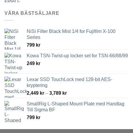
VÅRA BÄSTSÄLJARE
NiSi Filter Black Mist 1/4 for Fujifilm X-100
Series
799
kr
Kowa TSN-Twist-up locker set for TSN-66/88/99
249
kr
Lexar SSD TouchLock med 128-bit AES-
kryptering
Prisintervall:
2,449
kr
–
3,789
kr
2,449 kr
SmallRig L-Shaped Mount Plate med Handtag
till
Till Sigma BF
3,789 kr
799
kr