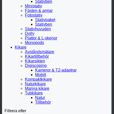
Stativben
Ministativ
Fästen & armar
Fotostativ
Stativpaket
Stativben
Stativhuvuden
Dolly
Plattor & L-skenor
Monopods
Kikare
Avståndsmätare
Kikartillbehör
Kikarsikten
Digiscoping
Kameror & T2-adaptrar
Mobilt
Kompaktkikare
Naturkikare
Marina kikare
Tubkikare
Natur
Tillbehör
Filtrera efter