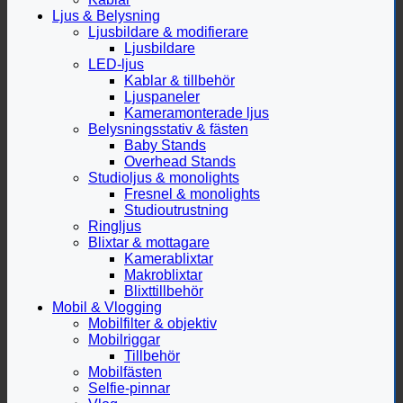
Ljus & Belysning
Ljusbildare & modifierare
Ljusbildare
LED-ljus
Kablar & tillbehör
Ljuspaneler
Kameramonterade ljus
Belysningsstativ & fästen
Baby Stands
Overhead Stands
Studioljus & monolights
Fresnel & monolights
Studioutrustning
Ringljus
Blixtar & mottagare
Kamerablixtar
Makroblixtar
Blixttillbehör
Mobil & Vlogging
Mobilfilter & objektiv
Mobilriggar
Tillbehör
Mobilfästen
Selfie-pinnar