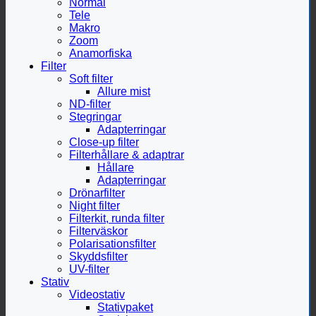
Normal
Tele
Makro
Zoom
Anamorfiska
Filter
Soft filter
Allure mist
ND-filter
Stegringar
Adapterringar
Close-up filter
Filterhållare & adaptrar
Hållare
Adapterringar
Drönarfilter
Night filter
Filterkit, runda filter
Filterväskor
Polarisationsfilter
Skyddsfilter
UV-filter
Stativ
Videostativ
Stativpaket