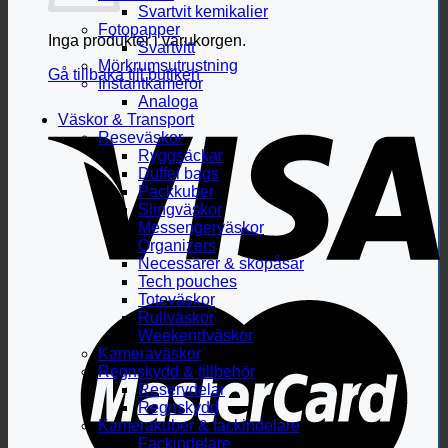
Svartvit kemikalier
Fotopapper
Inga produkter i varukorgen.
Svartvitt
Mörkrumsutrustning
Gå tillbaka till butiken
Instantkameror
Analoga
Väskor & Transport
Reseväskor
Ryggsäckar
Duffel bags
Packkuber
Slingväskor
Messengerväskor
Organizers
Necessärer & skopåsar
Tech pouches
Toteväskor
Rullväskor
Weekendväskor
Kameraväskor
Regnskydd & tillbehör
Reservdelar
Regnskydd
Kamerakuber & fackindelare
Fackindelare