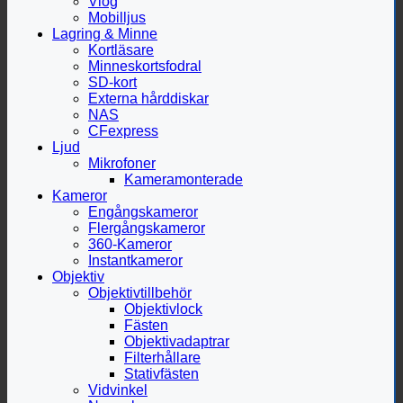
Vlog
Mobilljus
Lagring & Minne
Kortläsare
Minneskortsfodral
SD-kort
Externa hårddiskar
NAS
CFexpress
Ljud
Mikrofoner
Kameramonterade
Kameror
Engångskameror
Flergångskameror
360-Kameror
Instantkameror
Objektiv
Objektivtillbehör
Objektivlock
Fästen
Objektivadaptrar
Filterhållare
Stativfästen
Vidvinkel