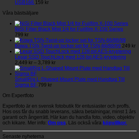
USB166
159
kr
Våra bästsäljare
NiSi Filter Black Mist 1/4 for Fujifilm X-100 Series
799
kr
Kowa TSN-Twist-up locker set for TSN-66/88/99
249
kr
Lexar SSD TouchLock med 128-bit AES-kryptering
Prisintervall:
2,449
kr
–
3,789
kr
2,449 kr
till
3,789 kr
SmallRig L-Shaped Mount Plate med Handtag Till
Sigma BF
799
kr
Om Expertfoto
Expertfoto är en svensk fotobutik för entusiaster och proffs.
Hos oss får du snabb leverans, säkra betalningar, minst 1 års
garanti och ångerrätt. Här kan du handla foto, video, objektiv
och kikare. Mer info:
Om oss
. Läs också våra
köpvillkor.
Senaste nyheterna