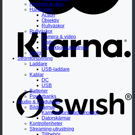
Remmar & clips
Hardcases
Action
Objektiv
Rullväskor
Rullväskor
Kamera & video
Stativ
Produktionsutrustning
Övrigt
Strömförsörjning
Laddare
USB-laddare
Kablar
DC
USB
Batterier
Powerbanks
Studio & Produktion
Bildskärmar
Kameramonterade monitor
Datorskärmar
Kontrollenheter
Streaming-utrustning
Tillbehör