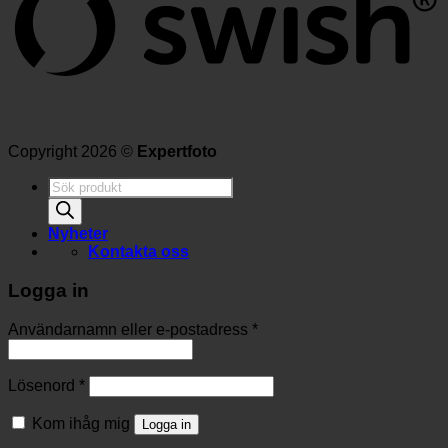
Copyright 2026 ©
Expertfoto
Produktsökning
Nyheter
Kontakta oss
Logga in
Användarnamn eller e-postadress
*
Lösenord
*
Kom ihåg mig
Logga in