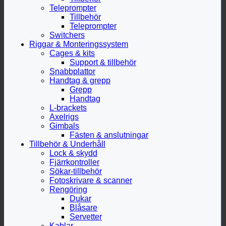
Teleprompter
Tillbehör
Teleprompter
Switchers
Riggar & Monteringssystem
Cages & kits
Support & tillbehör
Snabbplattor
Handtag & grepp
Grepp
Handtag
L-brackets
Axelrigs
Gimbals
Fästen & anslutningar
Tillbehör & Underhåll
Lock & skydd
Fjärrkontroller
Sökar-tillbehör
Fotoskrivare & scanner
Rengöring
Dukar
Blåsare
Servetter
Kablar