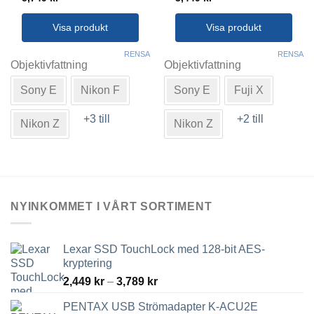
Visa produkt
Visa produkt
Den
Den
RENSA
RENSA
här
här
Objektivfattning
Objektivfattning
produkten
produkten
Sony E
Nikon F
Sony E
Fuji X
har
har
flera
flera
+3 till
+2 till
varianter.
varianter.
Nikon Z
Nikon Z
De
De
olika
olika
alternativen
alternativen
kan
kan
väljas
väljas
NYINKOMMET I VÅRT SORTIMENT
på
på
produktsidan
produktsidan
Lexar SSD TouchLock med 128-bit AES-
kryptering
Prisintervall:
2,449
kr
–
3,789
kr
2,449 kr
PENTAX USB Strömadapter K-ACU2E
till