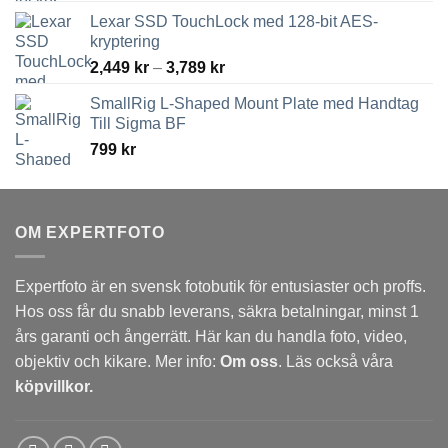
Lexar SSD TouchLock med 128-bit AES-
kryptering
Prisintervall:
2,449
kr
–
3,789
kr
2,449 kr
SmallRig L-Shaped Mount Plate med Handtag
till
Till Sigma BF
3,789 kr
799
kr
OM EXPERTFOTO
Expertfoto är en svensk fotobutik för entusiaster och proffs.
Hos oss får du snabb leverans, säkra betalningar, minst 1
års garanti och ångerrätt. Här kan du handla foto, video,
objektiv och kikare. Mer info:
Om oss
. Läs också våra
köpvillkor.