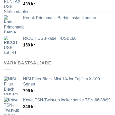
439
kr
3,789 kr
Kodak Printomatic Barbie Instantkamera
RICOH USB-kabel I-USB166
159
kr
VÅRA BÄSTSÄLJARE
NiSi Filter Black Mist 1/4 for Fujifilm X-100
Series
799
kr
Kowa TSN-Twist-up locker set for TSN-66/88/99
249
kr