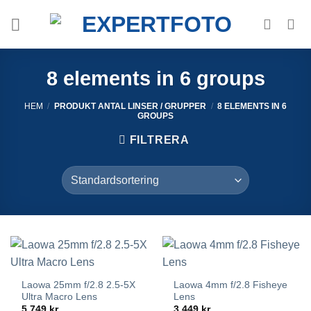
Skip
to
content
8 elements in 6 groups
HEM
/
PRODUKT ANTAL LINSER / GRUPPER
/
8 ELEMENTS IN 6
GROUPS
FILTRERA
Laowa 25mm f/2.8 2.5-5X
Laowa 4mm f/2.8 Fisheye
Ultra Macro Lens
Lens
5,749
kr
3,449
kr