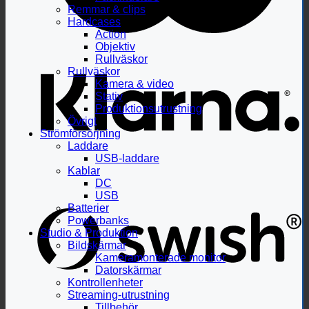
Remmar & clips
Hardcases
Action
Objektiv
Rullväskor
Rullväskor
Kamera & video
Stativ
Produktionsutrustning
Övrigt
Strömförsörjning
Laddare
USB-laddare
Kablar
DC
USB
Batterier
Powerbanks
Studio & Produktion
Bildskärmar
Kameramonterade monitor
Datorskärmar
Kontrollenheter
Streaming-utrustning
Tillbehör