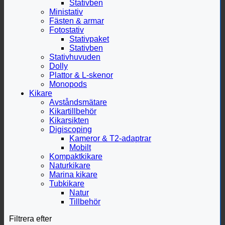
Stativben
Ministativ
Fästen & armar
Fotostativ
Stativpaket
Stativben
Stativhuvuden
Dolly
Plattor & L-skenor
Monopods
Kikare
Avståndsmätare
Kikartillbehör
Kikarsikten
Digiscoping
Kameror & T2-adaptrar
Mobilt
Kompaktkikare
Naturkikare
Marina kikare
Tubkikare
Natur
Tillbehör
Filtrera efter