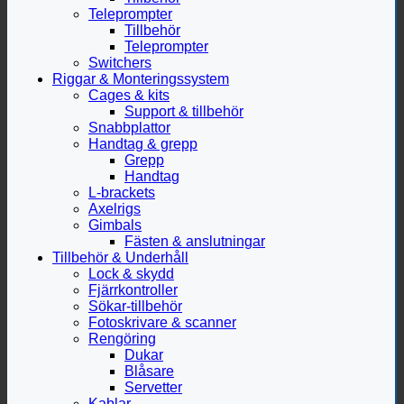
Teleprompter
Tillbehör
Teleprompter
Switchers
Riggar & Monteringssystem
Cages & kits
Support & tillbehör
Snabbplattor
Handtag & grepp
Grepp
Handtag
L-brackets
Axelrigs
Gimbals
Fästen & anslutningar
Tillbehör & Underhåll
Lock & skydd
Fjärrkontroller
Sökar-tillbehör
Fotoskrivare & scanner
Rengöring
Dukar
Blåsare
Servetter
Kablar