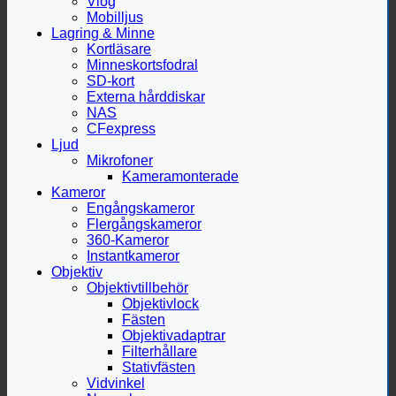
Vlog
Mobilljus
Lagring & Minne
Kortläsare
Minneskortsfodral
SD-kort
Externa hårddiskar
NAS
CFexpress
Ljud
Mikrofoner
Kameramonterade
Kameror
Engångskameror
Flergångskameror
360-Kameror
Instantkameror
Objektiv
Objektivtillbehör
Objektivlock
Fästen
Objektivadaptrar
Filterhållare
Stativfästen
Vidvinkel