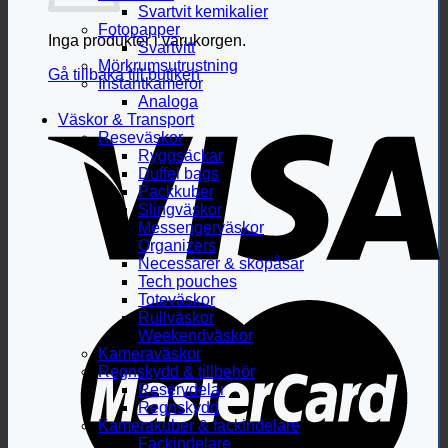
Svartvit kemikalier
Fotopapper
Inga produkter i varukorgen.
Svartvitt
Mörkrumsutrustning
Gå tillbaka till butiken
Instantkameror
Analoga
Väskor & Transport
Reseväskor
Ryggsäckar
Duffel bags
Packkuber
Slingväskor
Messengerväskor
Organizers
Necessärer & skopåsar
Tech pouches
Toteväskor
Rullväskor
Weekendväskor
Kameraväskor
Regnskydd & tillbehör
Reservdelar
Regnskydd
Kamerakuber & fackindelare
Fackindelare