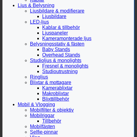
Ljus & Belysning
Ljusbildare & modifierare
Ljusbildare
LED-ljus
Kablar & tillbehör
Ljuspaneler
Kameramonterade ljus
Belysningsstativ & fästen
Baby Stands
Overhead Stands
Studioljus & monolights
Fresnel & monolights
Studioutrustning
Ringljus
Blixtar & mottagare
Kamerablixtar
Makroblixtar
Blixttillbehör
Mobil & Vlogging
Mobilfilter & objektiv
Mobilriggar
Tillbehör
Mobilfästen
Selfie-pinnar