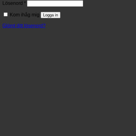
Lösenord
*
Kom ihåg mig
Logga in
Glömt ditt lösenord?