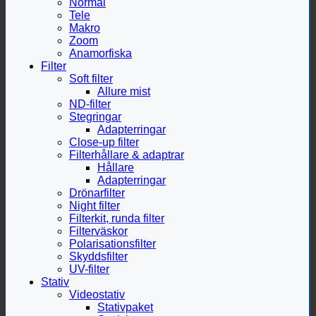
Normal
Tele
Makro
Zoom
Anamorfiska
Filter
Soft filter
Allure mist
ND-filter
Stegringar
Adapterringar
Close-up filter
Filterhållare & adaptrar
Hållare
Adapterringar
Drönarfilter
Night filter
Filterkit, runda filter
Filterväskor
Polarisationsfilter
Skyddsfilter
UV-filter
Stativ
Videostativ
Stativpaket