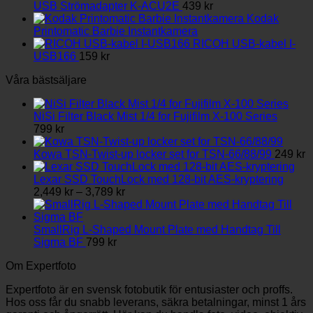
till
väljas
USB Strömadapter K-ACU2E
439
kr
3,789 kr
på
Kodak
produktsidan
Printomatic Barbie Instantkamera
RICOH USB-kabel I-
USB166
159
kr
Våra bästsäljare
NiSi Filter Black Mist 1/4 for Fujifilm X-100 Series
799
kr
Kowa TSN-Twist-up locker set for TSN-66/88/99
249
kr
Lexar SSD TouchLock med 128-bit AES-kryptering
Prisintervall:
2,449
kr
–
3,789
kr
2,449 kr
till
3,789 kr
SmallRig L-Shaped Mount Plate med Handtag Till
Sigma BF
799
kr
Om Expertfoto
Expertfoto är en svensk fotobutik för entusiaster och proffs.
Hos oss får du snabb leverans, säkra betalningar, minst 1 års